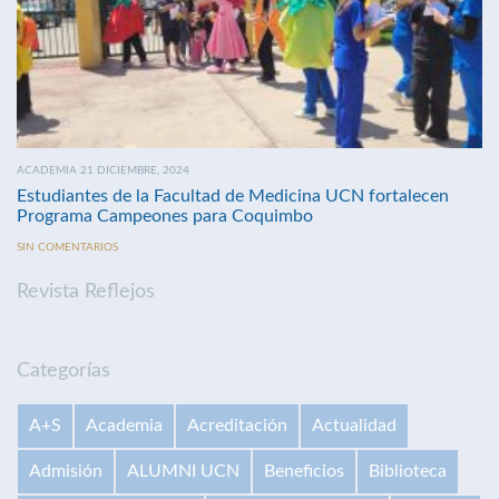
ACADEMIA 21 DICIEMBRE, 2024
Estudiantes de la Facultad de Medicina UCN fortalecen
Programa Campeones para Coquimbo
SIN COMENTARIOS
Revista Reflejos
Categorías
A+S
Academia
Acreditación
Actualidad
Admisión
ALUMNI UCN
Beneficios
Biblioteca