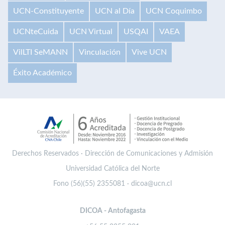
UCN-Constituyente
UCN al Día
UCN Coquimbo
UCNteCuida
UCN Virtual
USQAI
VAEA
VilLTI SeMANN
Vinculación
Vive UCN
Éxito Académico
Derechos Reservados · Dirección de Comunicaciones y Admisión
Universidad Católica del Norte
Fono (56)(55) 2355081 · dicoa@ucn.cl
DICOA - Antofagasta