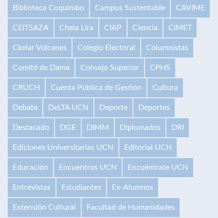
Biblioteca Coquimbo
Campus Sustentable
CAVIME
CEITSAZA
Chela Lira
CIAP
Ciencia
CIMET
Ckelar Volcanes
Colegio Electoral
Columnistas
Comité de Dama
Consejo Superior
CPHS
CRUCH
Cuenta Pública de Gestión
Cultura
Debate
DeLTA UCN
Deporte
Deportes
Destacado
DGE
DIMM
Diplomados
DRI
Ediciones Universitarias UCN
Editorial UCN
Educación
Encuentros UCN
Encuéntrate UCN
Entrevistas
Estudiantes
Ex-Alumnos
Extensión Cultural
Facultad de Humanidades