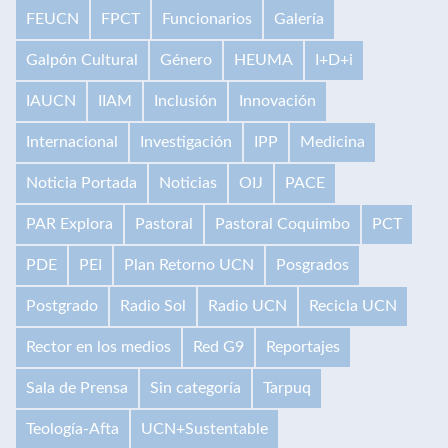
FEUCN
FPCT
Funcionarios
Galería
Galpón Cultural
Género
HEUMA
I+D+i
IAUCN
IIAM
Inclusión
Innovación
Internacional
Investigación
IPP
Medicina
Noticia Portada
Noticias
OIJ
PACE
PAR Explora
Pastoral
Pastoral Coquimbo
PCT
PDE
PEI
Plan Retorno UCN
Posgrados
Postgrado
Radio Sol
Radio UCN
Recicla UCN
Rector en los medios
Red G9
Reportajes
Sala de Prensa
Sin categoría
Tarpuq
Teología-Afta
UCN+Sustentable