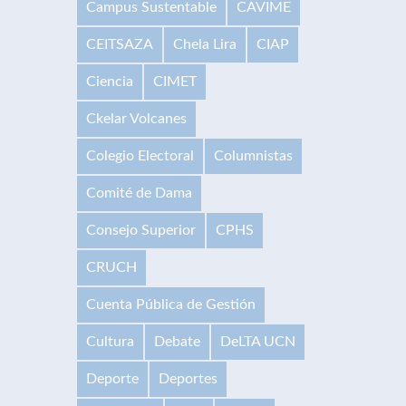
Campus Sustentable
CAVIME
CEITSAZA
Chela Lira
CIAP
Ciencia
CIMET
Ckelar Volcanes
Colegio Electoral
Columnistas
Comité de Dama
Consejo Superior
CPHS
CRUCH
Cuenta Pública de Gestión
Cultura
Debate
DeLTA UCN
Deporte
Deportes