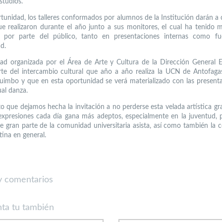
studios.
rtunidad, los talleres conformados por alumnos de la Institución darán a 
ue realizaron durante el año junto a sus monitores, el cual ha tenido
n por parte del público, tanto en presentaciones internas como fu
d.
dad organizada por el Área de Arte y Cultura de la Dirección General Es
te del intercambio cultural que año a año realiza la UCN de Antofaga
imbo y que en esta oportunidad se verá materializado con las present
ual danza.
to que dejamos hecha la invitación a no perderse esta velada artística gra
expresiones cada día gana más adeptos, especialmente en la juventud, p
e gran parte de la comunidad universitaria asista, así como también la
tina en general.
 comentarios
ta tu también