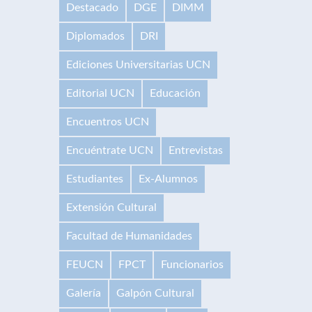
Destacado
DGE
DIMM
Diplomados
DRI
Ediciones Universitarias UCN
Editorial UCN
Educación
Encuentros UCN
Encuéntrate UCN
Entrevistas
Estudiantes
Ex-Alumnos
Extensión Cultural
Facultad de Humanidades
FEUCN
FPCT
Funcionarios
Galería
Galpón Cultural