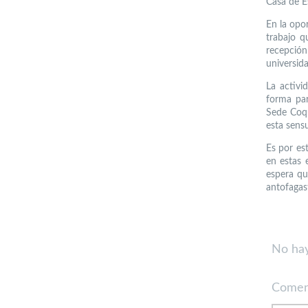
Casa de E
En la opo
trabajo q
recepció
universida
La activi
forma par
Sede Coqu
esta sens
Es por es
en estas 
espera qu
antofagas
No hay
Comen