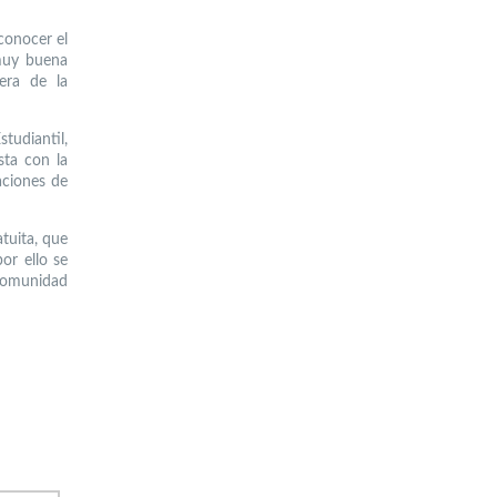
conocer el
 muy buena
era de la
tudiantil,
sta con la
aciones de
tuita, que
or ello se
 comunidad