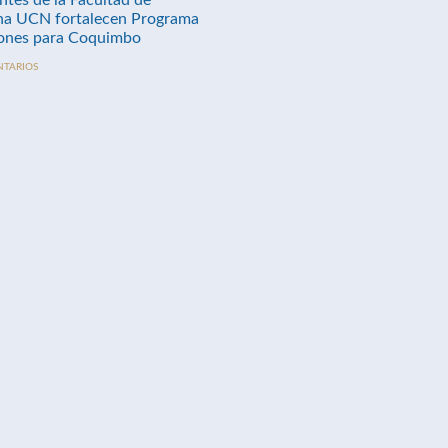
ntes de la Facultad de
na UCN fortalecen Programa
nes para Coquimbo
NTARIOS