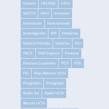
Género
HEUMA
I+D+i
IAUCN
IIAM
Inclusión
Innovación
Internacional
Investigación
IPP
Medicina
Noticia Portada
Noticias
OIJ
PACE
PAR Explora
Pastoral
Pastoral Coquimbo
PCT
PDE
PEI
Plan Retorno UCN
Posgrados
Postgrado
Radio Sol
Radio UCN
Recicla UCN