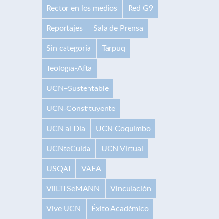
Rector en los medios
Red G9
Reportajes
Sala de Prensa
Sin categoría
Tarpuq
Teología-Afta
UCN+Sustentable
UCN-Constituyente
UCN al Día
UCN Coquimbo
UCNteCuida
UCN Virtual
USQAI
VAEA
VilLTI SeMANN
Vinculación
Vive UCN
Éxito Académico