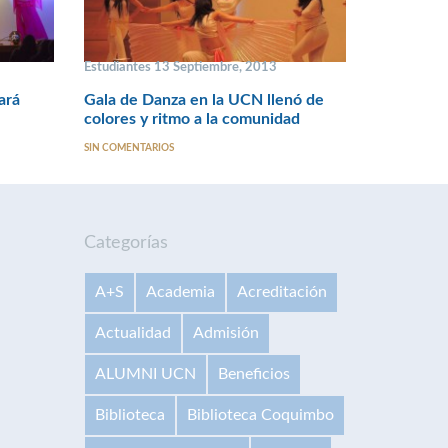
Estudiantes 13 Septiembre, 2013
ará
Gala de Danza en la UCN llenó de
colores y ritmo a la comunidad
SIN COMENTARIOS
Categorías
A+S
Academia
Acreditación
Actualidad
Admisión
ALUMNI UCN
Beneficios
Biblioteca
Biblioteca Coquimbo