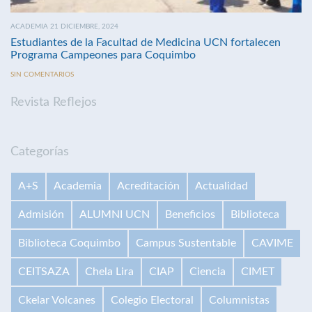
ACADEMIA 21 DICIEMBRE, 2024
Estudiantes de la Facultad de Medicina UCN fortalecen
Programa Campeones para Coquimbo
SIN COMENTARIOS
Revista Reflejos
Categorías
A+S
Academia
Acreditación
Actualidad
Admisión
ALUMNI UCN
Beneficios
Biblioteca
Biblioteca Coquimbo
Campus Sustentable
CAVIME
CEITSAZA
Chela Lira
CIAP
Ciencia
CIMET
Ckelar Volcanes
Colegio Electoral
Columnistas