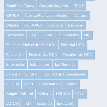
Comité de Dama
Consejo Superior
CPHS
CRUCH
Cuenta Pública de Gestión
Cultura
Debate
DeLTA UCN
Deporte
Deportes
Destacado
DGE
DIMM
Diplomados
DRI
Ediciones Universitarias UCN
Editorial UCN
Educación
Encuentros UCN
Encuéntrate UCN
Entrevistas
Estudiantes
Ex-Alumnos
Extensión Cultural
Facultad de Humanidades
FEUCN
FPCT
Funcionarios
Galería
Galpón Cultural
Género
HEUMA
I+D+i
IAUCN
IIAM
Inclusión
Innovación