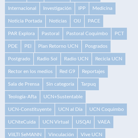
Internacional
Investigación
IPP
Medicina
Noticia Portada
Noticias
OIJ
PACE
PAR Explora
Pastoral
Pastoral Coquimbo
PCT
PDE
PEI
Plan Retorno UCN
Posgrados
Postgrado
Radio Sol
Radio UCN
Recicla UCN
Rector en los medios
Red G9
Reportajes
Sala de Prensa
Sin categoría
Tarpuq
Teología-Afta
UCN+Sustentable
UCN-Constituyente
UCN al Día
UCN Coquimbo
UCNteCuida
UCN Virtual
USQAI
VAEA
VilLTI SeMANN
Vinculación
Vive UCN