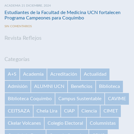
ACADEMIA 21 DICIEMBRE, 2024
Estudiantes de la Facultad de Medicina UCN fortalecen
Programa Campeones para Coquimbo
SIN COMENTARIOS
Revista Reflejos
Categorías
A+S
Academia
Acreditación
Actualidad
Admisión
ALUMNI UCN
Beneficios
Biblioteca
Biblioteca Coquimbo
Campus Sustentable
CAVIME
CEITSAZA
Chela Lira
CIAP
Ciencia
CIMET
Ckelar Volcanes
Colegio Electoral
Columnistas