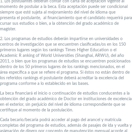
1. Los postulantes deberán contar con carta de aceptación vigente al
momento de postular a la beca. Esta aceptación puede ser condicional
siempre que esté sujeta al mejoramiento del nivel de idioma que
presenta el postulante, al financiamiento que el candidato requerirá para
cursar sus estudios o bien, a la obtención del grado académico de
magíster.
2. Los programas de estudios deberán impartirse en universidades o
centros de investigación que se encuentren clasificadas/os en los 150
primeros lugares según los rankings Times Higher Education o el
Academic R anking of World Universities (Shanghai, ARWU), del año
2011, o bien que los programas de estudios se encuentren posicionados
dentro de los 50 primeros lugares de los rankings mencionados, en el
área específica a que se refiere el programa. Si éstos no están dentro de
los referidos rankings el postulante deberá acreditar la excelencia del
programa conforme a lo establecido en las bases.
La beca financiará el inicio o continuación de estudios conducentes a la
obtención del grado académico de Doctor en instituciones de excelencia
en el exterior, sin perjuicio del nivel de idioma correspondiente que se
certifique al momento de la postulación.
Cada becario/becaria podrá acceder al pago del arancel y matrícula
completas del programa de estudios, además de pasajes de ida y vuelta y
asignación de dinero por concepto de manutención mensual acorde al