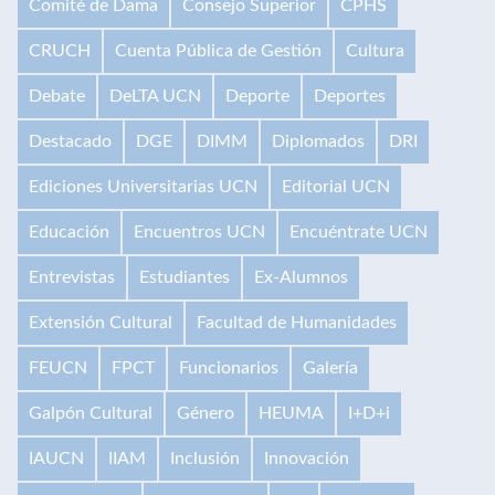
Comité de Dama
Consejo Superior
CPHS
CRUCH
Cuenta Pública de Gestión
Cultura
Debate
DeLTA UCN
Deporte
Deportes
Destacado
DGE
DIMM
Diplomados
DRI
Ediciones Universitarias UCN
Editorial UCN
Educación
Encuentros UCN
Encuéntrate UCN
Entrevistas
Estudiantes
Ex-Alumnos
Extensión Cultural
Facultad de Humanidades
FEUCN
FPCT
Funcionarios
Galería
Galpón Cultural
Género
HEUMA
I+D+i
IAUCN
IIAM
Inclusión
Innovación