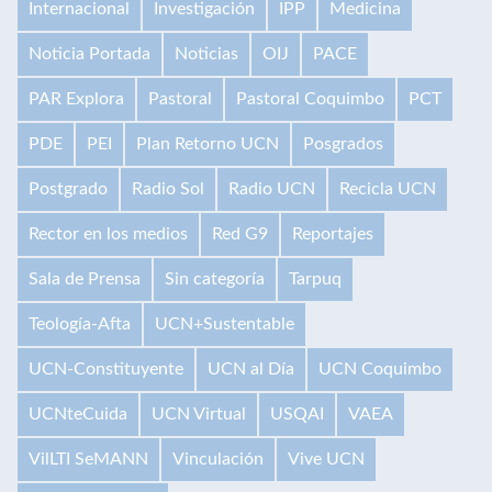
Internacional
Investigación
IPP
Medicina
Noticia Portada
Noticias
OIJ
PACE
PAR Explora
Pastoral
Pastoral Coquimbo
PCT
PDE
PEI
Plan Retorno UCN
Posgrados
Postgrado
Radio Sol
Radio UCN
Recicla UCN
Rector en los medios
Red G9
Reportajes
Sala de Prensa
Sin categoría
Tarpuq
Teología-Afta
UCN+Sustentable
UCN-Constituyente
UCN al Día
UCN Coquimbo
UCNteCuida
UCN Virtual
USQAI
VAEA
VilLTI SeMANN
Vinculación
Vive UCN