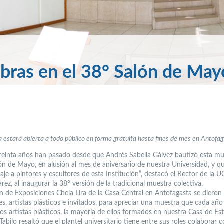
obras en el 38° Salón de May
 estará abierta a todo público en forma gratuita hasta fines de mes en Antofag
reinta años han pasado desde que Andrés Sabella Gálvez bautizó esta mu
n de Mayo, en alusión al mes de aniversario de nuestra Universidad, y q
je a pintores y escultores de esta Institución”, destacó el Rector de la U
arez, al inaugurar la 38° versión de la tradicional muestra colectiva.
ón de Exposiciones Chela Lira de la Casa Central en Antofagasta se dieron 
es, artistas plásticos e invitados, para apreciar una muestra que cada año
os artistas plásticos, la mayoría de ellos formados en nuestra Casa de Est
Tabilo resaltó que el plantel universitario tiene entre sus roles colaborar c