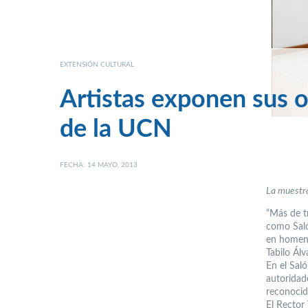
EXTENSIÓN CULTURAL
Artistas exponen sus 
de la UCN
FECHA: 14 MAYO, 2013
La muestra
“Más de t
como Saló
en homena
Tabilo Álv
En el Sal
autoridad
reconocid
El Rector 