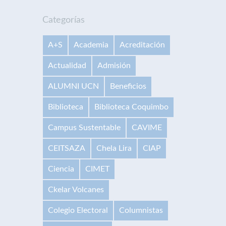
Categorías
A+S
Academia
Acreditación
Actualidad
Admisión
ALUMNI UCN
Beneficios
Biblioteca
Biblioteca Coquimbo
Campus Sustentable
CAVIME
CEITSAZA
Chela Lira
CIAP
Ciencia
CIMET
Ckelar Volcanes
Colegio Electoral
Columnistas