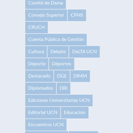
Comité de Dama
Consejo Superior
CPHS
CRUCH
Cuenta Pública de Gestión
Cultura
Debate
DeLTA UCN
Deporte
Deportes
Destacado
DGE
DIMM
Diplomados
DRI
Ediciones Universitarias UCN
Editorial UCN
Educación
Encuentros UCN