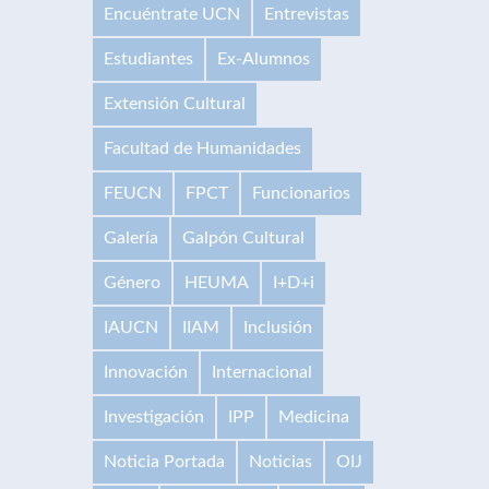
Encuéntrate UCN
Entrevistas
Estudiantes
Ex-Alumnos
Extensión Cultural
Facultad de Humanidades
FEUCN
FPCT
Funcionarios
Galería
Galpón Cultural
Género
HEUMA
I+D+i
IAUCN
IIAM
Inclusión
Innovación
Internacional
Investigación
IPP
Medicina
Noticia Portada
Noticias
OIJ