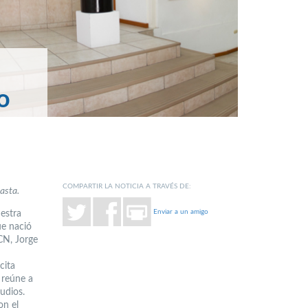
o
COMPARTIR LA NOTICIA A TRAVÉS DE:
asta.
Enviar a un amigo
estra
ue nació
CN, Jorge
cita
 reúne a
udios.
on el