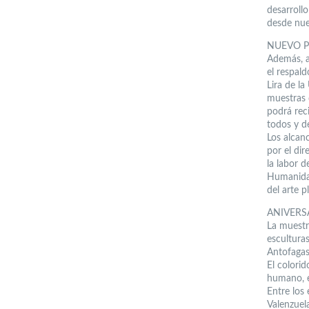
desarroll
desde nues
NUEVO 
Además, a
el respald
Lira de l
muestras 
podrá rec
todos y de
Los alcan
por el di
la labor 
Humanidad
del arte 
ANIVERS
La muestr
esculturas
Antofagas
El colorid
humano, el
Entre los
Valenzuela