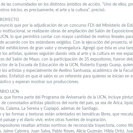
o de las comunidades en los distintos ámbitos de acción. “Uno de ellos, p
tros inicios, es precisamente, el arte y la cultura”, precisó.
PROYECTO
nunció que por la adjudicación de un concurso FDI del Ministerio de Ed
o institucional, se realizarán obras de ampliación del Salón de Exposicion
a UCN, lo que permitirá contar con mayor cantidad de metros lineales para
de acuerdo con los estándares exigidos. Con la ejecución del proyecto, el
ibir exhibiciones de gran valor y envergadura. Agregó que ésta es una tar
 los artistas, quienes seguirán dando vida al arte y la cultura en ese espac
ces del Salón de Mayo, con la participación de 35 expositores, fueron det
rector de la Escuela de Educación de la UCN, Roberto Espejo Guasp, quie
de los artistas y especialmente de Avelino Sanhueza, académico de la Facu
es. Enfatizó en que el salón es un referente para quienes se inician en 
plástico y esperan mostrar sus producciones.
ARIO UCN
a, que forma parte del Programa de Aniversario de la UCN, incluye pintur
 de connotados artistas plásticos del norte del país, ya sea de Arica, Iqui
ta, Calama, La Serena y Copiapó, además de Santiago.
o y las formas y texturas están orientados en temáticas libres, que rescata
 paisaje y el diario vivir, entre otras fuentes de inspiración.
 expositores resaltan artistas nortinos de reconocida trayectoria, como W
, Jaime Cabrera, Juan Salva, Pablo Reyes, Alicia Guzmán, Hilda Ortiz, Juan