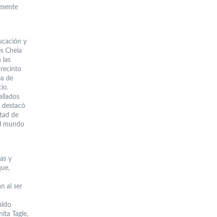
resente
ucación y
es Chela
 las
 recinto
ea de
io.
allados
n destacó
ltad de
el mundo
as y
que,
n al ser
aldo
ita Tagle,