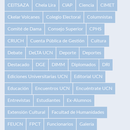
CEITSAZA
Chela Lira
CIAP
Ciencia
CIMET
Ckelar Volcanes
Colegio Electoral
Columnistas
Comité de Dama
Consejo Superior
CPHS
CRUCH
Cuenta Pública de Gestión
Cultura
Debate
DeLTA UCN
Deporte
Deportes
Destacado
DGE
DIMM
Diplomados
DRI
Ediciones Universitarias UCN
Editorial UCN
Educación
Encuentros UCN
Encuéntrate UCN
Entrevistas
Estudiantes
Ex-Alumnos
Extensión Cultural
Facultad de Humanidades
FEUCN
FPCT
Funcionarios
Galería