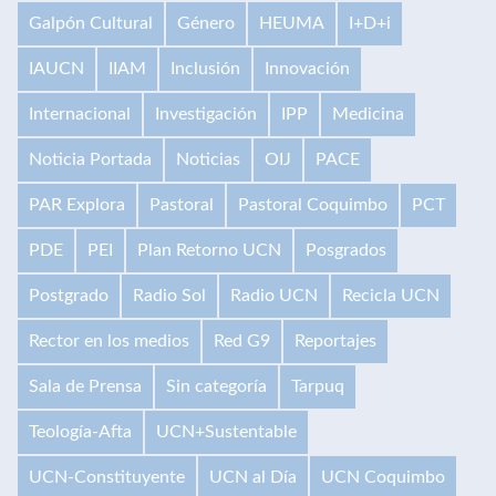
Galpón Cultural
Género
HEUMA
I+D+i
IAUCN
IIAM
Inclusión
Innovación
Internacional
Investigación
IPP
Medicina
Noticia Portada
Noticias
OIJ
PACE
PAR Explora
Pastoral
Pastoral Coquimbo
PCT
PDE
PEI
Plan Retorno UCN
Posgrados
Postgrado
Radio Sol
Radio UCN
Recicla UCN
Rector en los medios
Red G9
Reportajes
Sala de Prensa
Sin categoría
Tarpuq
Teología-Afta
UCN+Sustentable
UCN-Constituyente
UCN al Día
UCN Coquimbo