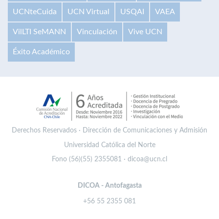
UCNteCuida
UCN Virtual
USQAI
VAEA
VilLTI SeMANN
Vinculación
Vive UCN
Éxito Académico
Derechos Reservados · Dirección de Comunicaciones y Admisión
Universidad Católica del Norte
Fono (56)(55) 2355081 · dicoa@ucn.cl
DICOA - Antofagasta
+56 55 2355 081