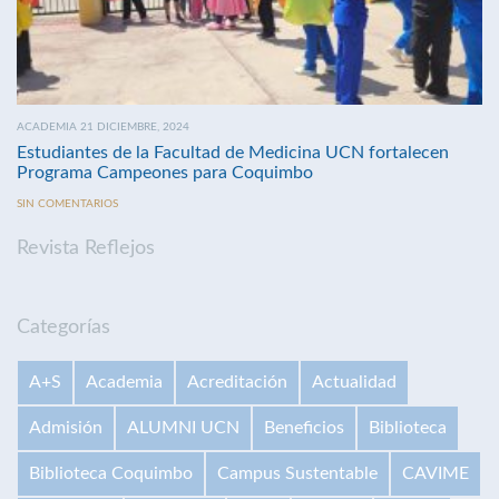
ACADEMIA 21 DICIEMBRE, 2024
Estudiantes de la Facultad de Medicina UCN fortalecen
Programa Campeones para Coquimbo
SIN COMENTARIOS
Revista Reflejos
Categorías
A+S
Academia
Acreditación
Actualidad
Admisión
ALUMNI UCN
Beneficios
Biblioteca
Biblioteca Coquimbo
Campus Sustentable
CAVIME