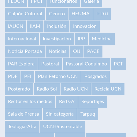
FEUCN
FPCT
Funcionarios
Galería
Galpón Cultural
Género
HEUMA
I+D+i
IAUCN
IIAM
Inclusión
Innovación
Internacional
Investigación
IPP
Medicina
Noticia Portada
Noticias
OIJ
PACE
PAR Explora
Pastoral
Pastoral Coquimbo
PCT
PDE
PEI
Plan Retorno UCN
Posgrados
Postgrado
Radio Sol
Radio UCN
Recicla UCN
Rector en los medios
Red G9
Reportajes
Sala de Prensa
Sin categoría
Tarpuq
Teología-Afta
UCN+Sustentable