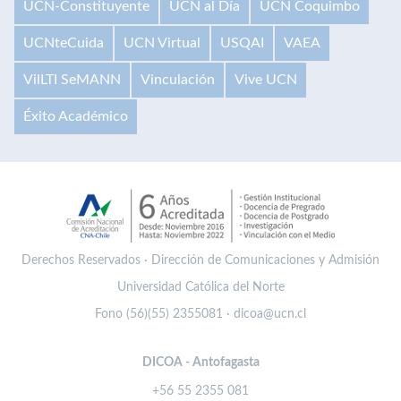
UCN-Constituyente
UCN al Día
UCN Coquimbo
UCNteCuida
UCN Virtual
USQAI
VAEA
VilLTI SeMANN
Vinculación
Vive UCN
Éxito Académico
Derechos Reservados · Dirección de Comunicaciones y Admisión
Universidad Católica del Norte
Fono (56)(55) 2355081 · dicoa@ucn.cl
DICOA - Antofagasta
+56 55 2355 081