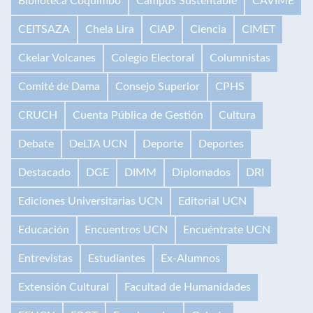
Biblioteca Coquimbo
Campus Sustentable
CAVIME
CEITSAZA
Chela Lira
CIAP
Ciencia
CIMET
Ckelar Volcanes
Colegio Electoral
Columnistas
Comité de Dama
Consejo Superior
CPHS
CRUCH
Cuenta Pública de Gestión
Cultura
Debate
DeLTA UCN
Deporte
Deportes
Destacado
DGE
DIMM
Diplomados
DRI
Ediciones Universitarias UCN
Editorial UCN
Educación
Encuentros UCN
Encuéntrate UCN
Entrevistas
Estudiantes
Ex-Alumnos
Extensión Cultural
Facultad de Humanidades