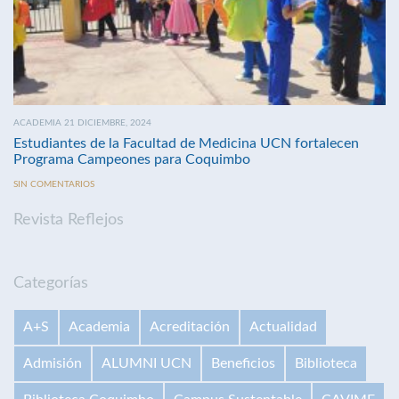
ACADEMIA 21 DICIEMBRE, 2024
Estudiantes de la Facultad de Medicina UCN fortalecen
Programa Campeones para Coquimbo
SIN COMENTARIOS
Revista Reflejos
Categorías
A+S
Academia
Acreditación
Actualidad
Admisión
ALUMNI UCN
Beneficios
Biblioteca