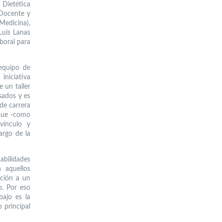
 Dietética
 Docente y
Medicina),
Luis Lanas
boral para
 equipo de
niciativa
 un taller
sados y es
de carrera
 que -como
vínculo y
argo de la
bilidades
 aquellos
ación a un
o. Por eso
bajo es la
 principal