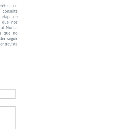
tética en
 consulta
a etapa de
, que nos
ral. Nunca
es que no
der seguir
entrevista