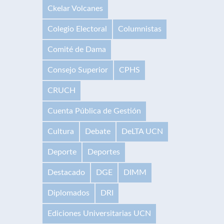
Ckelar Volcanes
Colegio Electoral
Columnistas
Comité de Dama
Consejo Superior
CPHS
CRUCH
Cuenta Pública de Gestión
Cultura
Debate
DeLTA UCN
Deporte
Deportes
Destacado
DGE
DIMM
Diplomados
DRI
Ediciones Universitarias UCN