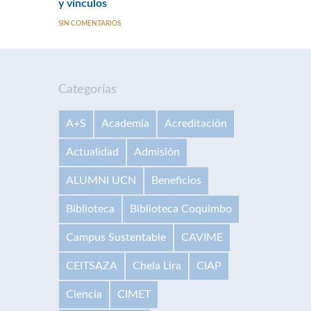
y vínculos
SIN COMENTARIOS
Categorías
A+S
Academia
Acreditación
Actualidad
Admisión
ALUMNI UCN
Beneficios
Biblioteca
Biblioteca Coquimbo
Campus Sustentable
CAVIME
CEITSAZA
Chela Lira
CIAP
Ciencia
CIMET