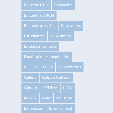
Editorial UCN
Educación
Encuentros UCN
Encuéntrate UCN
Entrevistas
Estudiantes
Ex-Alumnos
Extensión Cultural
Facultad de Humanidades
FEUCN
FPCT
Funcionarios
Galería
Galpón Cultural
Género
HEUMA
I+D+i
IAUCN
IIAM
Inclusión
Innovación
Internacional