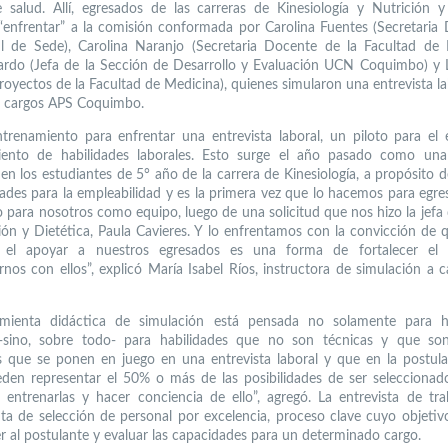
 salud. Allí, egresados de las carreras de Kinesiología y Nutrición y
“enfrentar” a la comisión conformada por Carolina Fuentes (Secretaria
il de Sede), Carolina Naranjo (Secretaria Docente de la Facultad de 
ardo (Jefa de la Sección de Desarrollo y Evaluación UCN Coquimbo) y 
Proyectos de la Facultad de Medicina), quienes simularon una entrevista la
a cargos APS Coquimbo.
trenamiento para enfrentar una entrevista laboral, un piloto para el
iento de habilidades laborales. Esto surge el año pasado como una i
en los estudiantes de 5° año de la carrera de Kinesiología, a propósito de
dades para la empleabilidad y es la primera vez que lo hacemos para egre
o para nosotros como equipo, luego de una solicitud que nos hizo la jefa 
ión y Dietética, Paula Cavieres. Y lo enfrentamos con la convicción de
- el apoyar a nuestros egresados es una forma de fortalecer el 
nos con ellos”, explicó María Isabel Ríos, instructora de simulación a c
amienta didáctica de simulación está pensada no solamente para ha
 -sino, sobre todo- para habilidades que no son técnicas y que son
 que se ponen en juego en una entrevista laboral y que en la postul
den representar el 50% o más de las posibilidades de ser seleccionad
entrenarlas y hacer conciencia de ello”, agregó. La entrevista de tra
ta de selección de personal por excelencia, proceso clave cuyo objetivo
r al postulante y evaluar las capacidades para un determinado cargo.