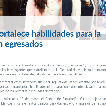
ortalece habilidades para la
én egresados
rentar una entrevista laboral? ¿Qué decir? ¿Qué hacer? ¿Cómo expre
e las interrogantes que estudiantes de la Facultad de Medicina intentaron
era versión del taller de habilidades para la empleabilidad.
enfrentar estas instancias suele ser inquietante, especialmente por senti
on las herramientas, habilidades ni preparación suficiente, elevando la se
opio de los primeras búsquedas de trabajo.
 el miércoles 13 de marzo el Centro de Simulación Clínica dejó a u
s blancos y los elementos clínicos para dar espacio a una sala de reuni