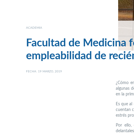
ACADEMIA
Facultad de Medicina f
empleabilidad de reci
FECHA: 19 MARZO, 2019
¿Cómo enf
algunas d
en la prim
Es que al 
cuentan c
estrés pr
Por ello,
delantale