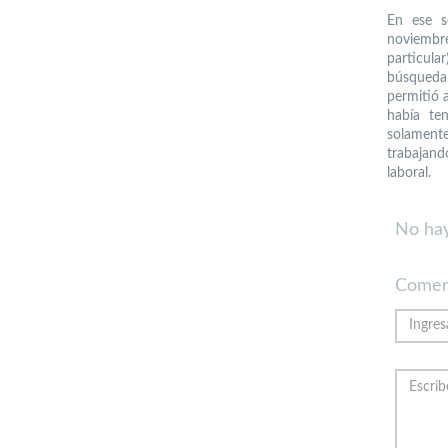
En ese s
noviembr
particula
búsqueda
permitió 
había te
solamente
trabajand
laboral.
No hay
Comen