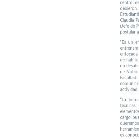
centro de
debieron 
Estudiant
Claudia P
(Jefe de 
postular 
“Es un en
entrenam
enfocada 
de habili
un desafí
de Nutric
Facultad
comunicar
actividad.
“La herr
técnicas
elementos
cargo pue
queremos 
herramien
es conoce