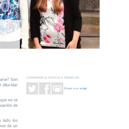
COMPARTIR LA NOTICIA A TRAVÉS DE:
sarse? Son
 dilucidar
Enviar a un amigo
r que no se
nsación de
n lado los
ones de un