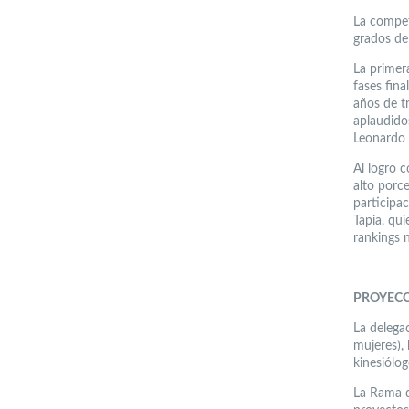
La compet
grados de 
La primera
fases fina
años de t
aplaudidos
Leonardo 
Al logro 
alto porce
participa
Tapia, qu
rankings 
PROYEC
La delega
mujeres),
kinesiólo
La Rama d