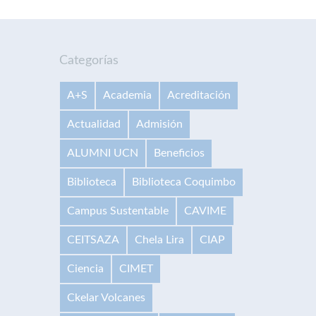
Categorías
A+S
Academia
Acreditación
Actualidad
Admisión
ALUMNI UCN
Beneficios
Biblioteca
Biblioteca Coquimbo
Campus Sustentable
CAVIME
CEITSAZA
Chela Lira
CIAP
Ciencia
CIMET
Ckelar Volcanes