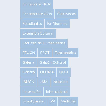
Encuentros UCN
Encuéntrate UCN
Entrevistas
Estudiantes
Ex-Alumnos
Extensión Cultural
Facultad de Humanidades
FEUCN
FPCT
Funcionarios
Galería
Galpón Cultural
Género
HEUMA
I+D+i
IAUCN
IIAM
Inclusión
Innovación
Internacional
Investigación
IPP
Medicina