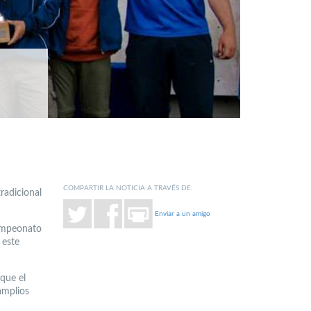
COMPARTIR LA NOTICIA A TRAVÉS DE:
radicional
Enviar a un amigo
Campeonato
 este
 que el
amplios