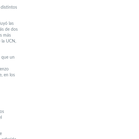
distintos
luyó las
más de dos
os más
e la UCN,
a que un
renzo
, en los
dos
l
e