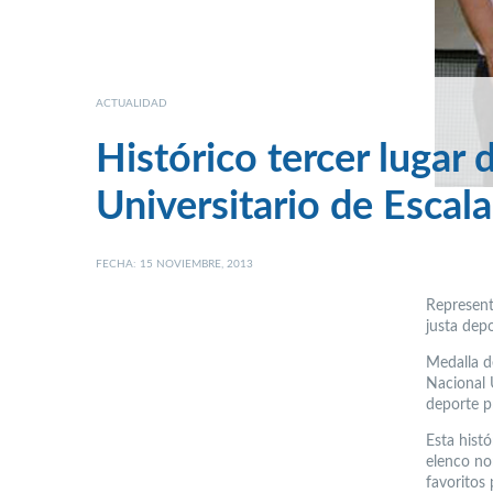
ACTUALIDAD
Histórico tercer lugar
Universitario de Escal
FECHA: 15 NOVIEMBRE, 2013
Representa
justa depo
Medalla d
Nacional 
deporte p
Esta histó
elenco nor
favoritos