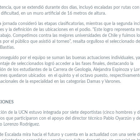
encia, que se extendió durante dos días, incluyó escaladas por rutas con 
dificultad, en un muro artificial de 16 metros de altura.
 jornada consideró las etapas clasificatorias, mientras que la segunda inc
les y la definición de las ubicaciones en el podio. “Este logro representa 
rabajo. Competimos contra las mejores universidades de Chile y fuimos l
 por el público que asistió al torneo”, resalta orgulloso el seleccionado d
Bastías.
conseguido por el equipo se suman las buenas actuaciones individuales, y
ntaje de seleccionados logró acceder a las fases finales, destacando la
ción de los estudiantes de la Carrera de Geología, Alejandra Espinoza y Lo
ienes quedaron ubicados en el quinto y el octavo puesto, respectivamente
nacionales de la especialidad en las categorías Damas y Varones.
CIONES
ción de la UCN estuvo integrada por siete deportistas (cinco hombres y 
 los que participaron con el apoyo del director técnico Pablo Oyarzún y de
go Lorenzo Rodríguez.
e Escalada mira hacia el futuro y cuenta en la actualidad con una serie d