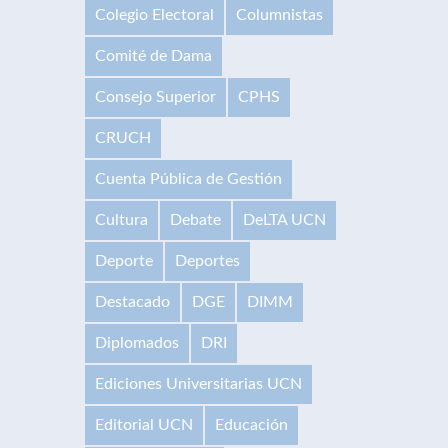
Colegio Electoral
Columnistas
Comité de Dama
Consejo Superior
CPHS
CRUCH
Cuenta Pública de Gestión
Cultura
Debate
DeLTA UCN
Deporte
Deportes
Destacado
DGE
DIMM
Diplomados
DRI
Ediciones Universitarias UCN
Editorial UCN
Educación