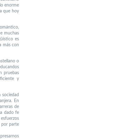
gio enorme
ta que hoy
omántico,
que muchas
üístico es
ia más con
stellano o
educandos
en pruebas
iciente y
a sociedad
anjera. En
arreras de
ha dado fe
esfuerzos
n por parte
resarnos