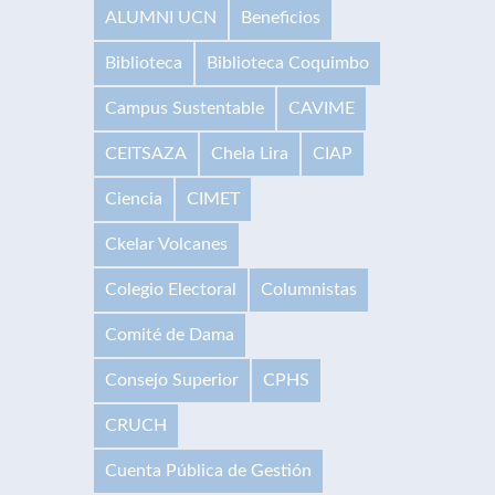
ALUMNI UCN
Beneficios
Biblioteca
Biblioteca Coquimbo
Campus Sustentable
CAVIME
CEITSAZA
Chela Lira
CIAP
Ciencia
CIMET
Ckelar Volcanes
Colegio Electoral
Columnistas
Comité de Dama
Consejo Superior
CPHS
CRUCH
Cuenta Pública de Gestión