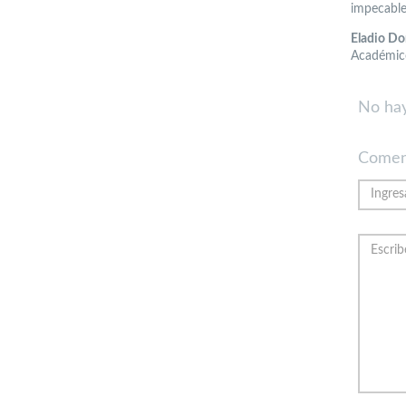
impecablem
Eladio D
Académi
No hay
Comen