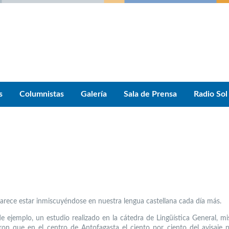
s
Columnistas
Galería
Sala de Prensa
Radio Sol
 parece estar inmiscuyéndose en nuestra lengua castellana cada día más.
 ejemplo, un estudio realizado en la cátedra de Lingüística General, m
ron que en el centro de Antofagasta el ciento por ciento del avisaje pu