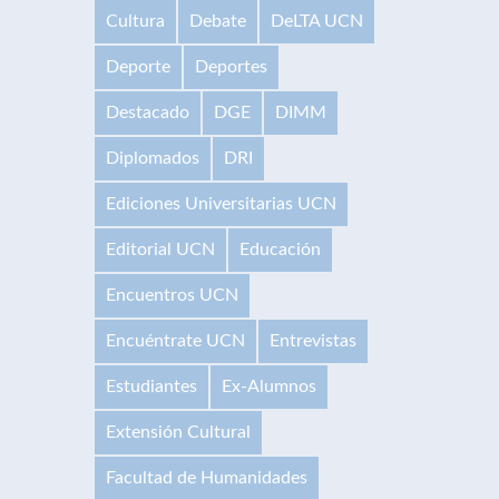
Cultura
Debate
DeLTA UCN
Deporte
Deportes
Destacado
DGE
DIMM
Diplomados
DRI
Ediciones Universitarias UCN
Editorial UCN
Educación
Encuentros UCN
Encuéntrate UCN
Entrevistas
Estudiantes
Ex-Alumnos
Extensión Cultural
Facultad de Humanidades