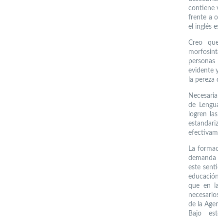
contiene 
frente a 
el inglés 
Creo que
morfosint
personas 
evidente 
la pereza 
Necesaria
de Lengu
logren la
estandar
efectivam
La formac
demanda q
este sent
educación
que en l
necesarios
de la Age
Bajo es