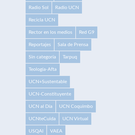
Radio Sol
Radio UCN
Recicla UCN
Rector en los medios
Red G9
Reportajes
Sala de Prensa
Sin categoría
Tarpuq
Teología-Afta
UCN+Sustentable
UCN-Constituyente
UCN al Día
UCN Coquimbo
UCNteCuida
UCN Virtual
USQAI
VAEA