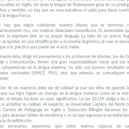
vocablos en inglés. Sin duda la lengua de Shakespeare goza de un presti
otras y también, no hay que ser muy estudioso ni sabio para darse cuen
es la lengua franca.
 hay que seguir cultivando nuestro idioma que es hermoso, r
ácticamente rico, con matices dialectales maravillosos. Es lamentable 
no se expresen bien en su propio lenguaje. La falta de un acervo ling
y se quedan en una simplificación y economía lingüística, la cual se asoc
que a lo práctico que puede ser el acto habla.
mente debo dirigir mi pensamiento a los profesores de idiomas. Los de Ca
aje y Comunicación, tienen una gran responsabilidad: hacer que sus 
s competencias en la lengua materna, no sólo con buenos resultados 
izadas nacionales (SIMCE, PSU), sino que además, se comuniquen ef
ente.
ión de los maestros debe ser de calidad ya que son ellos de quienes l
ue sus hijos logren un manejo en la lengua materna como en la extr
ido, el estado ha dado un paso significativo. La Ley 20.129 obliga a las c
 a acreditar su calidad. Al respecto, la Universidad Católica del Norte 
a Carrera de Pedagogía en Inglés y Traducción Bilingüe hacemos los 
 para alcanzar niveles de excelencia y es así que logramos la acreditació
ncia AcreditAcción.
tos escenarios, esperemos que todos seamos capaces de exp