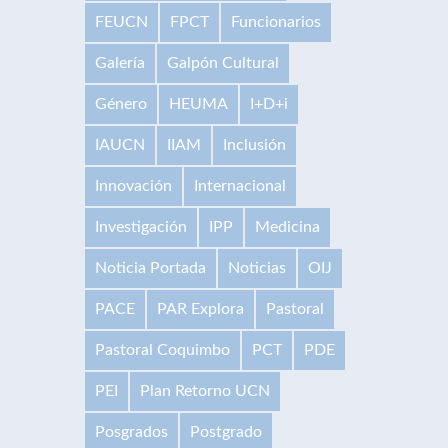
FEUCN
FPCT
Funcionarios
Galería
Galpón Cultural
Género
HEUMA
I+D+i
IAUCN
IIAM
Inclusión
Innovación
Internacional
Investigación
IPP
Medicina
Noticia Portada
Noticias
OIJ
PACE
PAR Explora
Pastoral
Pastoral Coquimbo
PCT
PDE
PEI
Plan Retorno UCN
Posgrados
Postgrado