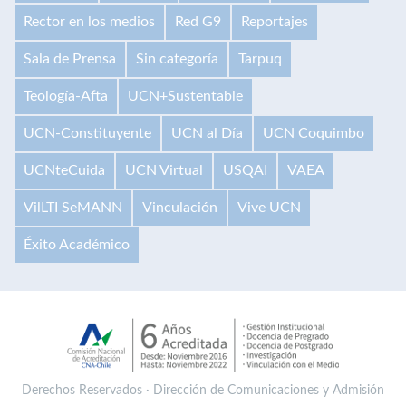
Rector en los medios
Red G9
Reportajes
Sala de Prensa
Sin categoría
Tarpuq
Teología-Afta
UCN+Sustentable
UCN-Constituyente
UCN al Día
UCN Coquimbo
UCNteCuida
UCN Virtual
USQAI
VAEA
VilLTI SeMANN
Vinculación
Vive UCN
Éxito Académico
Derechos Reservados · Dirección de Comunicaciones y Admisión