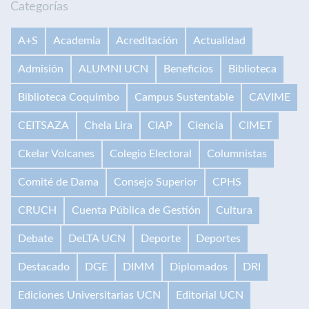
Categorías
A+S
Academia
Acreditación
Actualidad
Admisión
ALUMNI UCN
Beneficios
Biblioteca
Biblioteca Coquimbo
Campus Sustentable
CAVIME
CEITSAZA
Chela Lira
CIAP
Ciencia
CIMET
Ckelar Volcanes
Colegio Electoral
Columnistas
Comité de Dama
Consejo Superior
CPHS
CRUCH
Cuenta Pública de Gestión
Cultura
Debate
DeLTA UCN
Deporte
Deportes
Destacado
DGE
DIMM
Diplomados
DRI
Ediciones Universitarias UCN
Editorial UCN