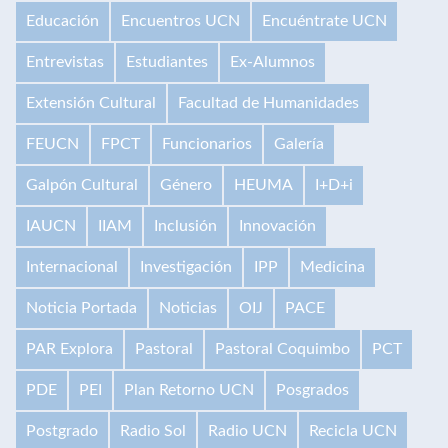
Educación
Encuentros UCN
Encuéntrate UCN
Entrevistas
Estudiantes
Ex-Alumnos
Extensión Cultural
Facultad de Humanidades
FEUCN
FPCT
Funcionarios
Galería
Galpón Cultural
Género
HEUMA
I+D+i
IAUCN
IIAM
Inclusión
Innovación
Internacional
Investigación
IPP
Medicina
Noticia Portada
Noticias
OIJ
PACE
PAR Explora
Pastoral
Pastoral Coquimbo
PCT
PDE
PEI
Plan Retorno UCN
Posgrados
Postgrado
Radio Sol
Radio UCN
Recicla UCN