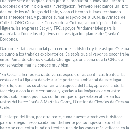
Fue hace siete años que Cortés junto al productor audiovisual Ricardo
Bordones dieron inicio a esta investigación. “Primero reeditamos un libro
de uno de los náufragos del Itata, y con el tiempo fuimos recabando
más antecedentes, y pudimos sumar el apoyo de la UCN, la Armada de
Chile, la ONG Oceana, el Consejo de la Cultura, la municipalidad de la
Higuera, las empresas Sacyr y TPC, apoyos fundamentales para la
materialización de los objetivos de investigación planteados”, señaló
Bordones.
Dar con el Itata era crucial para cerrar esta historia, y fue así que Oceana
se sumó a los trabajos exploratorios. Se sabía que el vapor se encontraba
entre Punta de Choros y Caleta Chungungo, una zona que la ONG de
conservación marina conoce muy bien.
“En Oceana hemos realizado varias expediciones científicas frente a las
costas de La Higuera debido a la importancia ambiental de este lugar.
Por ello, quisimos colaborar en la búsqueda del Itata, aprovechando la
tecnología con la que contamos, y gracias a las imágenes de nuestro
robot submarino, pudimos confirmar que lo que estaba ahí, eran los
restos del barco”, señaló Matthias Gorny, Director de Ciencias de Oceana
Chile.
El hallazgo del Itata, por otra parte, suma nuevos atractivos turísticos
para una región reconocida mundialmente por su riqueza natural. El
barco se encuentra hundido frente a una de las zonas más visitadas en la