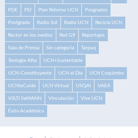
PDE
PEI
Plan Retorno UCN
Posgrados
Postgrado
Radio Sol
Radio UCN
Recicla UCN
Rector en los medios
Red G9
Reportajes
Sala de Prensa
Sin categoría
Tarpuq
Teología-Afta
UCN+Sustentable
UCN-Constituyente
UCN al Día
UCN Coquimbo
UCNteCuida
UCN Virtual
USQAI
VAEA
VilLTI SeMANN
Vinculación
Vive UCN
Éxito Académico