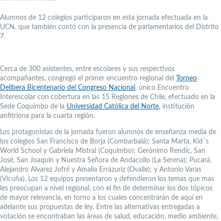
Alumnos de 12 colegios participaron en esta jornada efectuada en la
UCN, que también contó con la presencia de parlamentarios del Distrito
7.
Cerca de 300 asistentes, entre escolares y sus respectivos
acompañantes, congregó el primer encuentro regional del
Torneo
Delibera Bicentenario del Congreso Nacional
, único Encuentro
Interescolar con cobertura en las 15 Regiones de Chile, efectuado en la
Sede Coquimbo de la
Universidad Católica del Norte,
institución
anfitriona para la cuarta región.
Los protagonistas de la jornada fueron alumnos de enseñanza media de
los colegios San Francisco de Borja (Combarbalá); Santa Marta, Kid´s
World School y Gabriela Mistral (Coquimbo); Gerónimo Rendic, San
José, San Joaquín y Nuestra Señora de Andacollo (La Serena); Pucará,
Alejandro Alvarez Jofré y Amalia Errázuriz (Ovalle); y Antonio Varas
(Vicuña). Los 12 equipos presentaron y defendieron los temas que más
les preocupan a nivel regional, con el fin de determinar los dos tópicos
de mayor relevancia, en torno a los cuales concentrarán de aquí en
adelante sus propuestas de ley. Entre las alternativas entregadas a
votación se encontraban las áreas de salud, educación, medio ambiente,