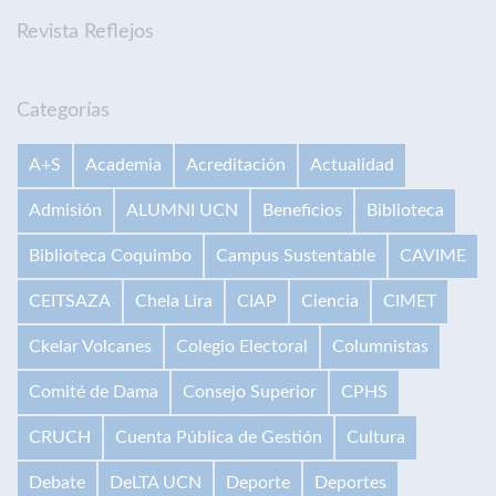
Revista Reflejos
Categorías
A+S
Academia
Acreditación
Actualidad
Admisión
ALUMNI UCN
Beneficios
Biblioteca
Biblioteca Coquimbo
Campus Sustentable
CAVIME
CEITSAZA
Chela Lira
CIAP
Ciencia
CIMET
Ckelar Volcanes
Colegio Electoral
Columnistas
Comité de Dama
Consejo Superior
CPHS
CRUCH
Cuenta Pública de Gestión
Cultura
Debate
DeLTA UCN
Deporte
Deportes