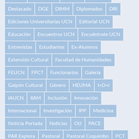
Destacado
DGE
DIMM
Diplomados
DRI
Ediciones Universitarias UCN
Editorial UCN
Educación
Encuentros UCN
Encuéntrate UCN
Entrevistas
Estudiantes
Ex-Alumnos
Extensión Cultural
Facultad de Humanidades
FEUCN
FPCT
Funcionarios
Galería
Galpón Cultural
Género
HEUMA
I+D+i
IAUCN
IIAM
Inclusión
Innovación
Internacional
Investigación
IPP
Medicina
Noticia Portada
Noticias
OIJ
PACE
PAR Explora
Pastoral
Pastoral Coquimbo
PCT