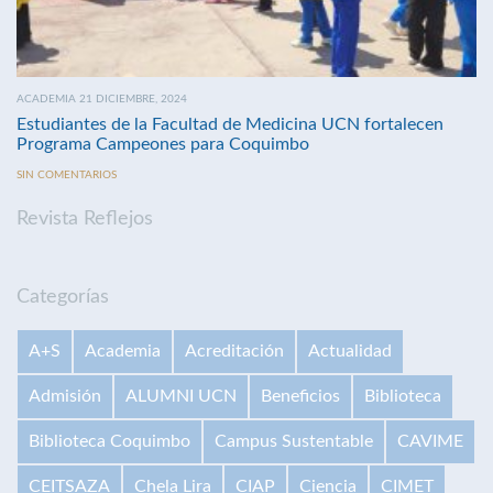
ACADEMIA 21 DICIEMBRE, 2024
Estudiantes de la Facultad de Medicina UCN fortalecen
Programa Campeones para Coquimbo
SIN COMENTARIOS
Revista Reflejos
Categorías
A+S
Academia
Acreditación
Actualidad
Admisión
ALUMNI UCN
Beneficios
Biblioteca
Biblioteca Coquimbo
Campus Sustentable
CAVIME
CEITSAZA
Chela Lira
CIAP
Ciencia
CIMET