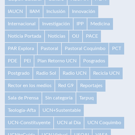
IAUCN
IIAM
Inclusión
Innovación
Internacional
Investigación
IPP
Medicina
Noticia Portada
Noticias
OIJ
PACE
PAR Explora
Pastoral
Pastoral Coquimbo
PCT
PDE
PEI
Plan Retorno UCN
Posgrados
Postgrado
Radio Sol
Radio UCN
Recicla UCN
Rector en los medios
Red G9
Reportajes
Sala de Prensa
Sin categoría
Tarpuq
Teología-Afta
UCN+Sustentable
UCN-Constituyente
UCN al Día
UCN Coquimbo
UCNteCuida
UCN Virtual
USQAI
VAEA