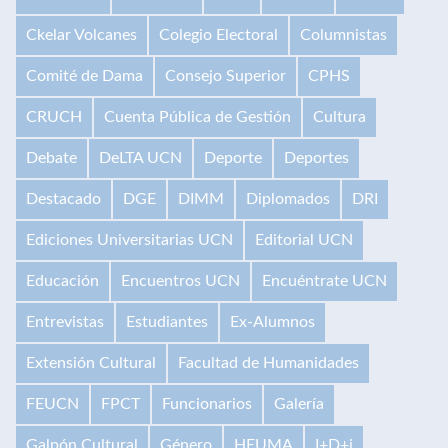
Ckelar Volcanes
Colegio Electoral
Columnistas
Comité de Dama
Consejo Superior
CPHS
CRUCH
Cuenta Pública de Gestión
Cultura
Debate
DeLTA UCN
Deporte
Deportes
Destacado
DGE
DIMM
Diplomados
DRI
Ediciones Universitarias UCN
Editorial UCN
Educación
Encuentros UCN
Encuéntrate UCN
Entrevistas
Estudiantes
Ex-Alumnos
Extensión Cultural
Facultad de Humanidades
FEUCN
FPCT
Funcionarios
Galería
Galpón Cultural
Género
HEUMA
I+D+i