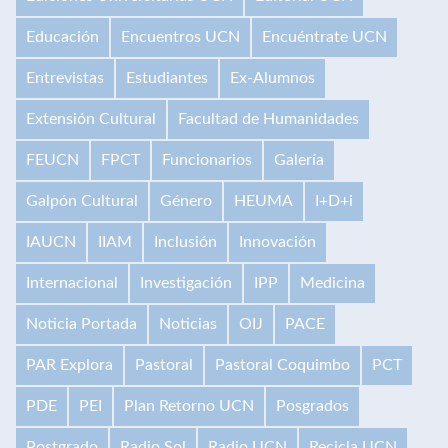
Educación
Encuentros UCN
Encuéntrate UCN
Entrevistas
Estudiantes
Ex-Alumnos
Extensión Cultural
Facultad de Humanidades
FEUCN
FPCT
Funcionarios
Galería
Galpón Cultural
Género
HEUMA
I+D+i
IAUCN
IIAM
Inclusión
Innovación
Internacional
Investigación
IPP
Medicina
Noticia Portada
Noticias
OIJ
PACE
PAR Explora
Pastoral
Pastoral Coquimbo
PCT
PDE
PEI
Plan Retorno UCN
Posgrados
Postgrado
Radio Sol
Radio UCN
Recicla UCN