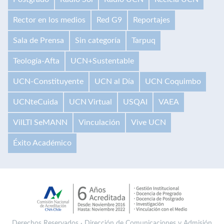
Rector en los medios
Red G9
Reportajes
Sala de Prensa
Sin categoría
Tarpuq
Teología-Afta
UCN+Sustentable
UCN-Constituyente
UCN al Día
UCN Coquimbo
UCNteCuida
UCN Virtual
USQAI
VAEA
VilLTI SeMANN
Vinculación
Vive UCN
Éxito Académico
Derechos Reservados · Dirección de Comunicaciones y Admisión