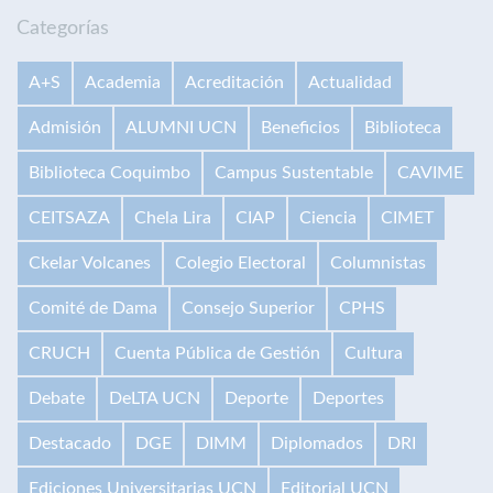
Categorías
A+S
Academia
Acreditación
Actualidad
Admisión
ALUMNI UCN
Beneficios
Biblioteca
Biblioteca Coquimbo
Campus Sustentable
CAVIME
CEITSAZA
Chela Lira
CIAP
Ciencia
CIMET
Ckelar Volcanes
Colegio Electoral
Columnistas
Comité de Dama
Consejo Superior
CPHS
CRUCH
Cuenta Pública de Gestión
Cultura
Debate
DeLTA UCN
Deporte
Deportes
Destacado
DGE
DIMM
Diplomados
DRI
Ediciones Universitarias UCN
Editorial UCN