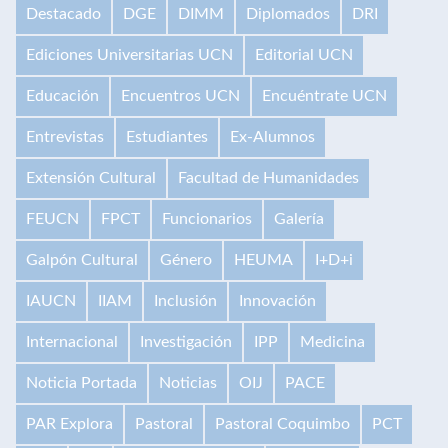
Destacado
DGE
DIMM
Diplomados
DRI
Ediciones Universitarias UCN
Editorial UCN
Educación
Encuentros UCN
Encuéntrate UCN
Entrevistas
Estudiantes
Ex-Alumnos
Extensión Cultural
Facultad de Humanidades
FEUCN
FPCT
Funcionarios
Galería
Galpón Cultural
Género
HEUMA
I+D+i
IAUCN
IIAM
Inclusión
Innovación
Internacional
Investigación
IPP
Medicina
Noticia Portada
Noticias
OIJ
PACE
PAR Explora
Pastoral
Pastoral Coquimbo
PCT