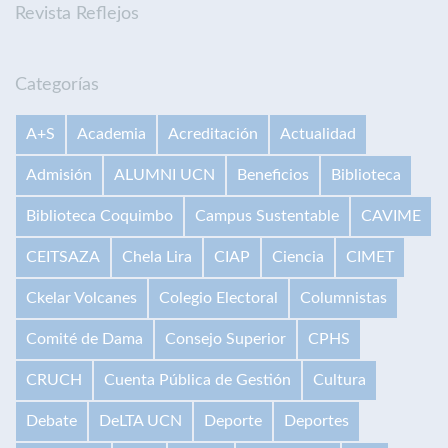
Revista Reflejos
Categorías
A+S
Academia
Acreditación
Actualidad
Admisión
ALUMNI UCN
Beneficios
Biblioteca
Biblioteca Coquimbo
Campus Sustentable
CAVIME
CEITSAZA
Chela Lira
CIAP
Ciencia
CIMET
Ckelar Volcanes
Colegio Electoral
Columnistas
Comité de Dama
Consejo Superior
CPHS
CRUCH
Cuenta Pública de Gestión
Cultura
Debate
DeLTA UCN
Deporte
Deportes