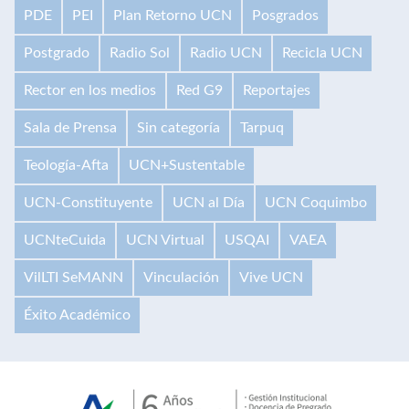
PDE
PEI
Plan Retorno UCN
Posgrados
Postgrado
Radio Sol
Radio UCN
Recicla UCN
Rector en los medios
Red G9
Reportajes
Sala de Prensa
Sin categoría
Tarpuq
Teología-Afta
UCN+Sustentable
UCN-Constituyente
UCN al Día
UCN Coquimbo
UCNteCuida
UCN Virtual
USQAI
VAEA
VilLTI SeMANN
Vinculación
Vive UCN
Éxito Académico