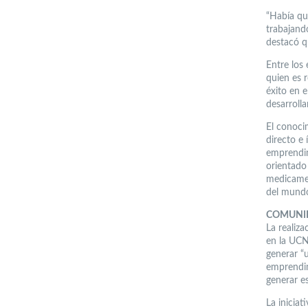
“Había qu
trabajando
destacó qu
Entre los
quien es 
éxito en 
desarroll
El conoci
directo e 
emprendim
orientado
medicamen
del mund
COMUNI
La realiz
en la UCN
generar “
emprendim
generar e
La iniciat