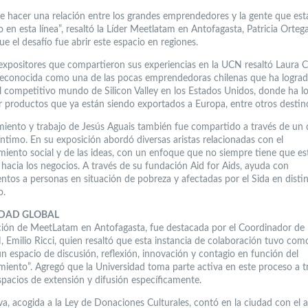
e hacer una relación entre los grandes emprendedores y la gente que est
 en esta línea”, resaltó la Líder Meetlatam en Antofagasta, Patricia Orteg
e el desafío fue abrir este espacio en regiones.
 expositores que compartieron sus experiencias en la UCN resaltó Laura C
reconocida como una de las pocas emprendedoras chilenas que ha lograd
el competitivo mundo de Silicon Valley en los Estados Unidos, donde ha l
ar productos que ya están siendo exportados a Europa, entre otros destin
miento y trabajo de Jesús Aguais también fue compartido a través de un 
íntimo. En su exposición abordó diversas aristas relacionadas con el
iento social y de las ideas, con un enfoque que no siempre tiene que es
 hacia los negocios. A través de su fundación Aid for Aids, ayuda con
tos a personas en situación de pobreza y afectadas por el Sida en distin
o.
DAD GLOBAL
ación de MeetLatam en Antofagasta, fue destacada por el Coordinador de 
, Emilio Ricci, quien resaltó que esta instancia de colaboración tuvo com
un espacio de discusión, reflexión, innovación y contagio en función del
iento”. Agregó que la Universidad toma parte activa en este proceso a t
spacios de extensión y difusión específicamente.
iva, acogida a la Ley de Donaciones Culturales, contó en la ciudad con el