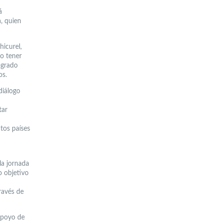
á
a, quien
hicurel,
o tener
ogrado
os.
diálogo
tar
tos países
la jornada
o objetivo
ravés de
 apoyo de