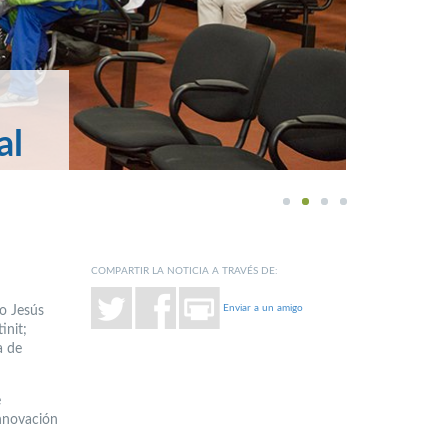
al
1
2
3
4
COMPARTIR LA NOTICIA A TRAVÉS DE:
Enviar a un amigo
o Jesús
init;
a de
e
innovación