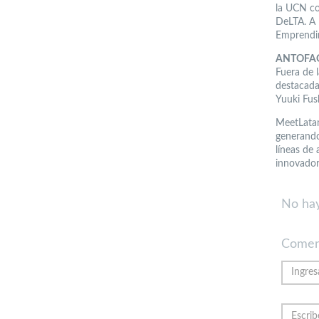
la UCN com
DeLTA. A 
Emprendim
ANTOFA
Fuera de 
destacada
Yuuki Fus
MeetLata
generando
líneas de
innovador
No hay
Comen