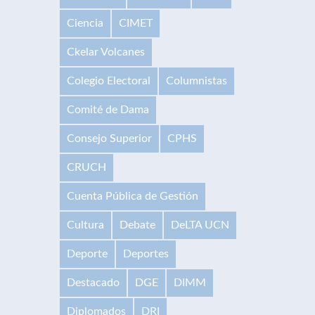
Ciencia
CIMET
Ckelar Volcanes
Colegio Electoral
Columnistas
Comité de Dama
Consejo Superior
CPHS
CRUCH
Cuenta Pública de Gestión
Cultura
Debate
DeLTA UCN
Deporte
Deportes
Destacado
DGE
DIMM
Diplomados
DRI