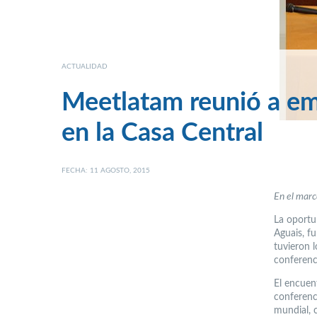
ACTUALIDAD
Meetlatam reunió a em
en la Casa Central
FECHA: 11 AGOSTO, 2015
En el marco
La oportu
Aguais, f
tuvieron 
conferenc
El encuen
conferenc
mundial, 