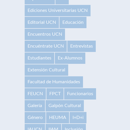
Ediciones Universitarias UCN
Editorial UCN
Educación
Encuentros UCN
Encuéntrate UCN
Entrevistas
Estudiantes
Ex-Alumnos
Extensión Cultural
Facultad de Humanidades
FEUCN
FPCT
Funcionarios
Galería
Galpón Cultural
Género
HEUMA
I+D+i
IAUCN
IIAM
Inclusión