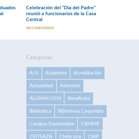
aduados
Celebración del “Día del Padre”
al
reunió a funcionarios de la Casa
Central
SIN COMENTARIOS
Categorías
A+S
Academia
Acreditación
Actualidad
Admisión
ALUMNI UCN
Beneficios
Biblioteca
Biblioteca Coquimbo
Campus Sustentable
CAVIME
CEITSAZA
Chela Lira
CIAP