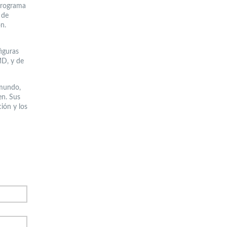
 Programa
 de
n.
iguras
MD, y de
 mundo,
en. Sus
ión y los