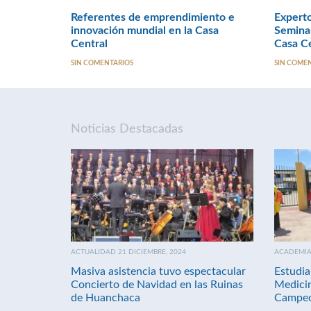
Referentes de emprendimiento e
Experto
innovación mundial en la Casa
Seminar
Central
Casa Ce
SIN COMENTARIOS
SIN COME
Noticias Destacadas
ACTUALIDAD 21 DICIEMBRE, 2024
ACADEMIA 
Masiva asistencia tuvo espectacular
Estudia
Concierto de Navidad en las Ruinas
Medici
de Huanchaca
Campeo