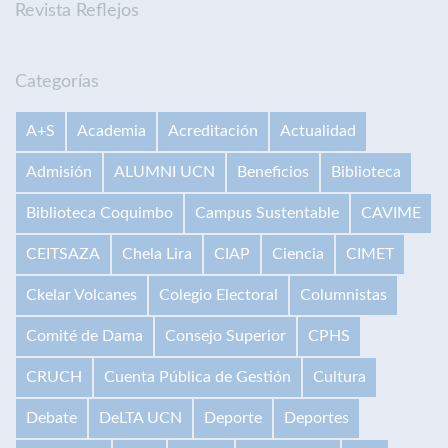
Revista Reflejos
Categorías
A+S
Academia
Acreditación
Actualidad
Admisión
ALUMNI UCN
Beneficios
Biblioteca
Biblioteca Coquimbo
Campus Sustentable
CAVIME
CEITSAZA
Chela Lira
CIAP
Ciencia
CIMET
Ckelar Volcanes
Colegio Electoral
Columnistas
Comité de Dama
Consejo Superior
CPHS
CRUCH
Cuenta Pública de Gestión
Cultura
Debate
DeLTA UCN
Deporte
Deportes