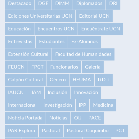
Destacado
DGE
DIMM
Diplomados
DRI
Ediciones Universitarias UCN
Editorial UCN
Educación
Encuentros UCN
Encuéntrate UCN
Entrevistas
Estudiantes
Ex-Alumnos
Extensión Cultural
Facultad de Humanidades
FEUCN
FPCT
Funcionarios
Galería
Galpón Cultural
Género
HEUMA
I+D+i
IAUCN
IIAM
Inclusión
Innovación
Internacional
Investigación
IPP
Medicina
Noticia Portada
Noticias
OIJ
PACE
PAR Explora
Pastoral
Pastoral Coquimbo
PCT