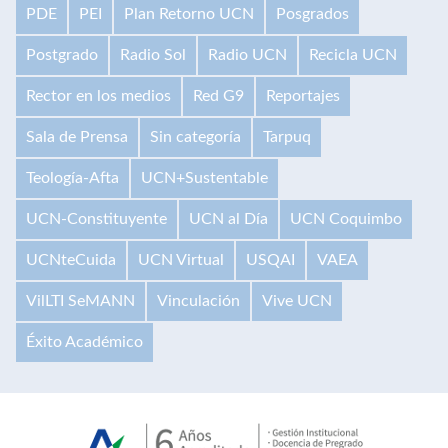
PDE
PEI
Plan Retorno UCN
Posgrados
Postgrado
Radio Sol
Radio UCN
Recicla UCN
Rector en los medios
Red G9
Reportajes
Sala de Prensa
Sin categoría
Tarpuq
Teología-Afta
UCN+Sustentable
UCN-Constituyente
UCN al Día
UCN Coquimbo
UCNteCuida
UCN Virtual
USQAI
VAEA
VilLTI SeMANN
Vinculación
Vive UCN
Éxito Académico