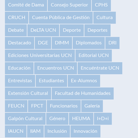
Comité de Dama
Consejo Superior
CPHS
CRUCH
Cuenta Pública de Gestión
Cultura
Debate
DeLTA UCN
Deporte
Deportes
Destacado
DGE
DIMM
Diplomados
DRI
Ediciones Universitarias UCN
Editorial UCN
Educación
Encuentros UCN
Encuéntrate UCN
Entrevistas
Estudiantes
Ex-Alumnos
Extensión Cultural
Facultad de Humanidades
FEUCN
FPCT
Funcionarios
Galería
Galpón Cultural
Género
HEUMA
I+D+i
IAUCN
IIAM
Inclusión
Innovación