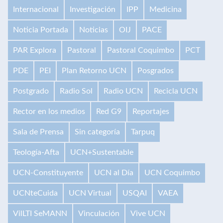
Internacional
Investigación
IPP
Medicina
Noticia Portada
Noticias
OIJ
PACE
PAR Explora
Pastoral
Pastoral Coquimbo
PCT
PDE
PEI
Plan Retorno UCN
Posgrados
Postgrado
Radio Sol
Radio UCN
Recicla UCN
Rector en los medios
Red G9
Reportajes
Sala de Prensa
Sin categoría
Tarpuq
Teología-Afta
UCN+Sustentable
UCN-Constituyente
UCN al Día
UCN Coquimbo
UCNteCuida
UCN Virtual
USQAI
VAEA
VilLTI SeMANN
Vinculación
Vive UCN