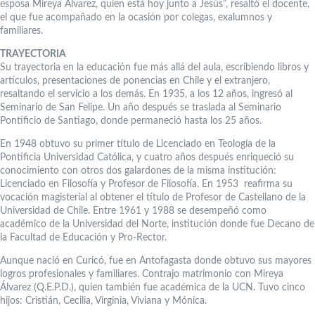
esposa Mireya Álvarez, quien está hoy junto a Jesús”, resaltó el docente,
el que fue acompañado en la ocasión por colegas, exalumnos y
familiares.
TRAYECTORIA
Su trayectoria en la educación fue más allá del aula, escribiendo libros y
artículos, presentaciones de ponencias en Chile y el extranjero,
resaltando el servicio a los demás. En 1935, a los 12 años, ingresó al
Seminario de San Felipe. Un año después se traslada al Seminario
Pontificio de Santiago, donde permaneció hasta los 25 años.
En 1948 obtuvo su primer título de Licenciado en Teología de la
Pontificia Universidad Católica, y cuatro años después enriqueció su
conocimiento con otros dos galardones de la misma institución:
Licenciado en Filosofía y Profesor de Filosofía. En 1953 reafirma su
vocación magisterial al obtener el título de Profesor de Castellano de la
Universidad de Chile. Entre 1961 y 1988 se desempeñó como
académico de la Universidad del Norte, institución donde fue Decano de
la Facultad de Educación y Pro-Rector.
Aunque nació en Curicó, fue en Antofagasta donde obtuvo sus mayores
logros profesionales y familiares. Contrajo matrimonio con Mireya
Álvarez (Q.E.P.D.), quien también fue académica de la UCN. Tuvo cinco
hijos: Cristián, Cecilia, Virginia, Viviana y Mónica.