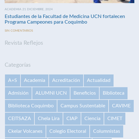
ACADEMIA 21 DICIEMBRE, 2024
Estudiantes de la Facultad de Medicina UCN fortalecen
Programa Campeones para Coquimbo
SIN COMENTARIOS
Revista Reflejos
Categorías
A+S
Academia
Acreditación
Actualidad
Admisión
ALUMNI UCN
Beneficios
Biblioteca
Biblioteca Coquimbo
Campus Sustentable
CAVIME
CEITSAZA
Chela Lira
CIAP
Ciencia
CIMET
Ckelar Volcanes
Colegio Electoral
Columnistas