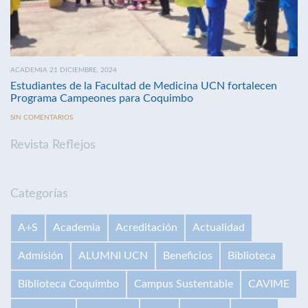
ACADEMIA 21 DICIEMBRE, 2024
Estudiantes de la Facultad de Medicina UCN fortalecen
Programa Campeones para Coquimbo
SIN COMENTARIOS
Revista Reflejos
Categorías
A+S
Academia
Acreditación
Actualidad
Admisión
ALUMNI UCN
Beneficios
Biblioteca
Biblioteca Coquimbo
Campus Sustentable
CAVIME