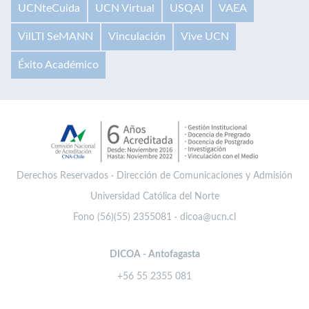
UCNteCuida
UCN Virtual
USQAI
VAEA
VilLTI SeMANN
Vinculación
Vive UCN
Éxito Académico
Derechos Reservados · Dirección de Comunicaciones y Admisión
Universidad Católica del Norte
Fono (56)(55) 2355081 · dicoa@ucn.cl
DICOA - Antofagasta
+56 55 2355 081