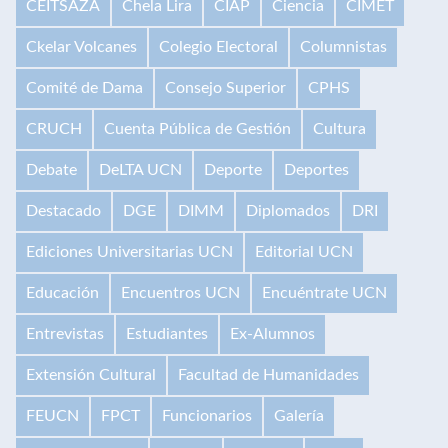
CEITSAZA
Chela Lira
CIAP
Ciencia
CIMET
Ckelar Volcanes
Colegio Electoral
Columnistas
Comité de Dama
Consejo Superior
CPHS
CRUCH
Cuenta Pública de Gestión
Cultura
Debate
DeLTA UCN
Deporte
Deportes
Destacado
DGE
DIMM
Diplomados
DRI
Ediciones Universitarias UCN
Editorial UCN
Educación
Encuentros UCN
Encuéntrate UCN
Entrevistas
Estudiantes
Ex-Alumnos
Extensión Cultural
Facultad de Humanidades
FEUCN
FPCT
Funcionarios
Galería