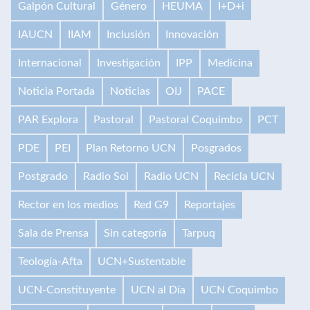
Galpón Cultural
Género
HEUMA
I+D+i
IAUCN
IIAM
Inclusión
Innovación
Internacional
Investigación
IPP
Medicina
Noticia Portada
Noticias
OIJ
PACE
PAR Explora
Pastoral
Pastoral Coquimbo
PCT
PDE
PEI
Plan Retorno UCN
Posgrados
Postgrado
Radio Sol
Radio UCN
Recicla UCN
Rector en los medios
Red G9
Reportajes
Sala de Prensa
Sin categoría
Tarpuq
Teología-Afta
UCN+Sustentable
UCN-Constituyente
UCN al Día
UCN Coquimbo