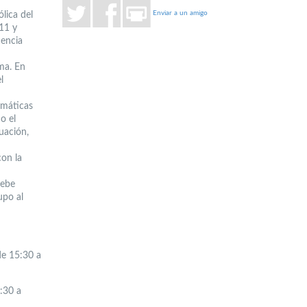
Enviar a un amigo
lica del
11 y
cencia
rma. En
l
emáticas
o el
luación,
con la
debe
upo al
de 15:30 a
:30 a