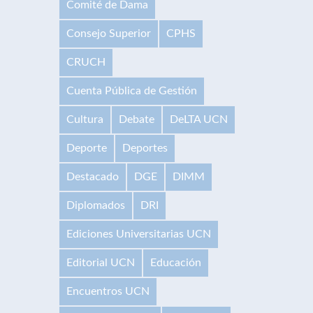
Comité de Dama
Consejo Superior
CPHS
CRUCH
Cuenta Pública de Gestión
Cultura
Debate
DeLTA UCN
Deporte
Deportes
Destacado
DGE
DIMM
Diplomados
DRI
Ediciones Universitarias UCN
Editorial UCN
Educación
Encuentros UCN