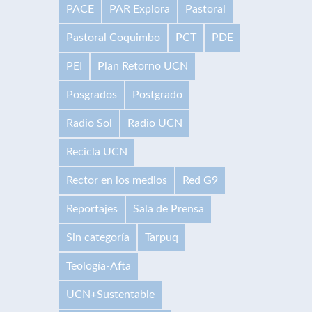
PACE
PAR Explora
Pastoral
Pastoral Coquimbo
PCT
PDE
PEI
Plan Retorno UCN
Posgrados
Postgrado
Radio Sol
Radio UCN
Recicla UCN
Rector en los medios
Red G9
Reportajes
Sala de Prensa
Sin categoría
Tarpuq
Teología-Afta
UCN+Sustentable