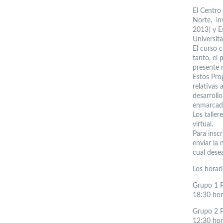
El Centro
Norte, in
2013) y E
Universit
El curso c
tanto, el 
presente 
Estos Pro
relativas
desarrollo
enmarcado
Los talle
virtual.
Para insc
enviar la
cual desea
Los horar
Grupo 1 P
18:30 hor
Grupo 2 P
12:30 hor