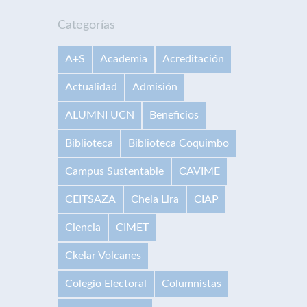
Categorías
A+S
Academia
Acreditación
Actualidad
Admisión
ALUMNI UCN
Beneficios
Biblioteca
Biblioteca Coquimbo
Campus Sustentable
CAVIME
CEITSAZA
Chela Lira
CIAP
Ciencia
CIMET
Ckelar Volcanes
Colegio Electoral
Columnistas