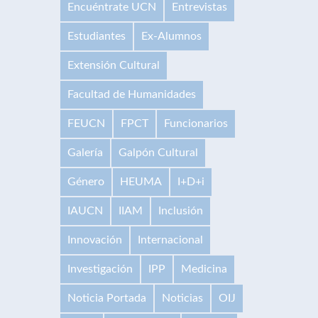
Encuéntrate UCN
Entrevistas
Estudiantes
Ex-Alumnos
Extensión Cultural
Facultad de Humanidades
FEUCN
FPCT
Funcionarios
Galería
Galpón Cultural
Género
HEUMA
I+D+i
IAUCN
IIAM
Inclusión
Innovación
Internacional
Investigación
IPP
Medicina
Noticia Portada
Noticias
OIJ