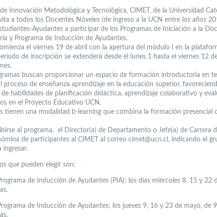
 de Innovación Metodológica y Tecnológica, CIMET, de la Universidad Cató
vita a todos los Docentes Nóveles (de ingreso a la UCN entre los años 20
studiantes-Ayudantes a participar de los Programas de Iniciación a la Do
aria y Programa de Inducción de Ayudantes.
omienza el viernes 19 de abril con la apertura del módulo I en la platafo
período de inscripción se extenderá desde el lunes 1 hasta el viernes 12 de
mes.
gramas buscan proporcionar un espacio de formación introductoria en t
 al proceso de enseñanza aprendizaje en la educación superior, favoreciend
 de habilidades de planificación didáctica, aprendizaje colaborativo y eva
s en el Proyecto Educativo UCN.
res tienen una modalidad b-learning que combina la formación presencial 
ribirse al programa, el Director(a) de Departamento o Jefe(a) de Carrera 
 nómina de participantes al CIMET al correo cimet@ucn.cl, indicando el gr
 ingresar.
ios que pueden elegir son:
rograma de Inducción de Ayudantes (PIA); los días miércoles 8, 15 y 22 
as.
rograma de Inducción de Ayudantes; los jueves 9, 16 y 23 de mayo, de 9
as.