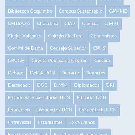
Biblioteca Coquimbo
Campus Sustentable
CAVIME
CEITSAZA
Chela Lira
CIAP
Ciencia
CIMET
Ckelar Volcanes
Colegio Electoral
Columnistas
Comité de Dama
Consejo Superior
CPHS
CRUCH
Cuenta Pública de Gestión
Cultura
Debate
DeLTA UCN
Deporte
Deportes
Destacado
DGE
DIMM
Diplomados
DRI
Ediciones Universitarias UCN
Editorial UCN
Educación
Encuentros UCN
Encuéntrate UCN
Entrevistas
Estudiantes
Ex-Alumnos
Extensión Cultural
Facultad de Humanidades