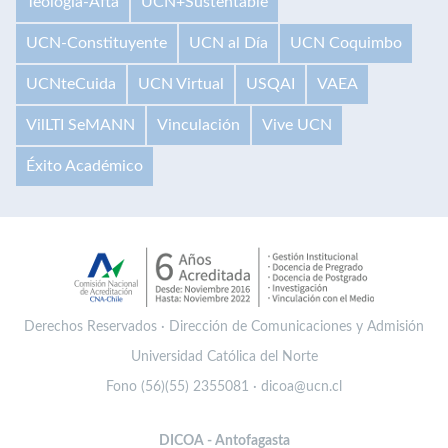
Teología-Afta
UCN+Sustentable
UCN-Constituyente
UCN al Día
UCN Coquimbo
UCNteCuida
UCN Virtual
USQAI
VAEA
VilLTI SeMANN
Vinculación
Vive UCN
Éxito Académico
Derechos Reservados · Dirección de Comunicaciones y Admisión
Universidad Católica del Norte
Fono (56)(55) 2355081 · dicoa@ucn.cl
DICOA - Antofagasta