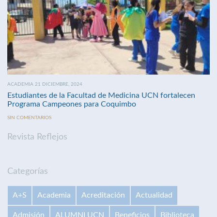
ACADEMIA 21 DICIEMBRE, 2024
Estudiantes de la Facultad de Medicina UCN fortalecen
Programa Campeones para Coquimbo
SIN COMENTARIOS
Revista Reflejos
Categorías
A+S
Academia
Acreditación
Actualidad
Admisión
ALUMNI UCN
Beneficios
Biblioteca