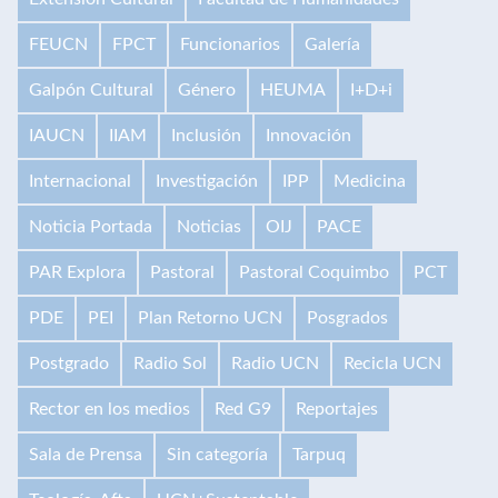
FEUCN
FPCT
Funcionarios
Galería
Galpón Cultural
Género
HEUMA
I+D+i
IAUCN
IIAM
Inclusión
Innovación
Internacional
Investigación
IPP
Medicina
Noticia Portada
Noticias
OIJ
PACE
PAR Explora
Pastoral
Pastoral Coquimbo
PCT
PDE
PEI
Plan Retorno UCN
Posgrados
Postgrado
Radio Sol
Radio UCN
Recicla UCN
Rector en los medios
Red G9
Reportajes
Sala de Prensa
Sin categoría
Tarpuq