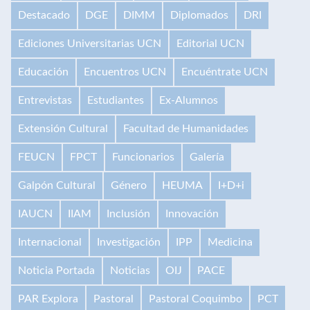
Destacado
DGE
DIMM
Diplomados
DRI
Ediciones Universitarias UCN
Editorial UCN
Educación
Encuentros UCN
Encuéntrate UCN
Entrevistas
Estudiantes
Ex-Alumnos
Extensión Cultural
Facultad de Humanidades
FEUCN
FPCT
Funcionarios
Galería
Galpón Cultural
Género
HEUMA
I+D+i
IAUCN
IIAM
Inclusión
Innovación
Internacional
Investigación
IPP
Medicina
Noticia Portada
Noticias
OIJ
PACE
PAR Explora
Pastoral
Pastoral Coquimbo
PCT