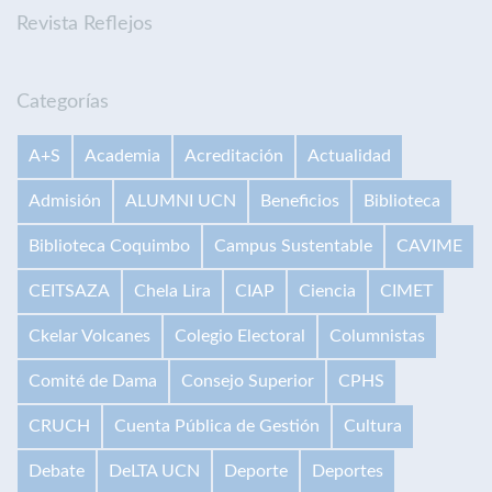
Revista Reflejos
Categorías
A+S
Academia
Acreditación
Actualidad
Admisión
ALUMNI UCN
Beneficios
Biblioteca
Biblioteca Coquimbo
Campus Sustentable
CAVIME
CEITSAZA
Chela Lira
CIAP
Ciencia
CIMET
Ckelar Volcanes
Colegio Electoral
Columnistas
Comité de Dama
Consejo Superior
CPHS
CRUCH
Cuenta Pública de Gestión
Cultura
Debate
DeLTA UCN
Deporte
Deportes