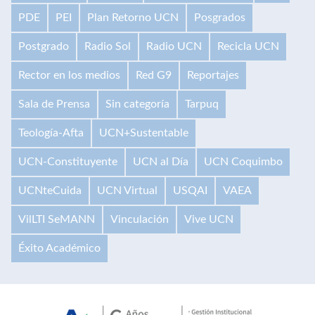
PDE
PEI
Plan Retorno UCN
Posgrados
Postgrado
Radio Sol
Radio UCN
Recicla UCN
Rector en los medios
Red G9
Reportajes
Sala de Prensa
Sin categoría
Tarpuq
Teología-Afta
UCN+Sustentable
UCN-Constituyente
UCN al Día
UCN Coquimbo
UCNteCuida
UCN Virtual
USQAI
VAEA
VilLTI SeMANN
Vinculación
Vive UCN
Éxito Académico