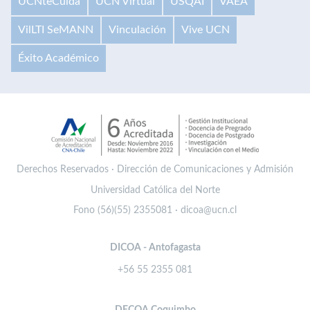
UCNteCuida
UCN Virtual
USQAI
VAEA
VilLTI SeMANN
Vinculación
Vive UCN
Éxito Académico
Derechos Reservados · Dirección de Comunicaciones y Admisión
Universidad Católica del Norte
Fono (56)(55) 2355081 · dicoa@ucn.cl
DICOA - Antofagasta
+56 55 2355 081