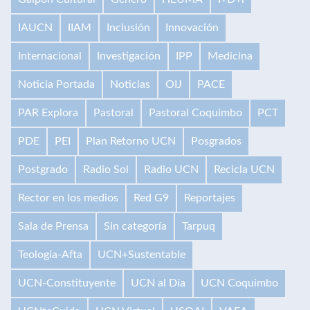
IAUCN
IIAM
Inclusión
Innovación
Internacional
Investigación
IPP
Medicina
Noticia Portada
Noticias
OIJ
PACE
PAR Explora
Pastoral
Pastoral Coquimbo
PCT
PDE
PEI
Plan Retorno UCN
Posgrados
Postgrado
Radio Sol
Radio UCN
Recicla UCN
Rector en los medios
Red G9
Reportajes
Sala de Prensa
Sin categoría
Tarpuq
Teología-Afta
UCN+Sustentable
UCN-Constituyente
UCN al Día
UCN Coquimbo