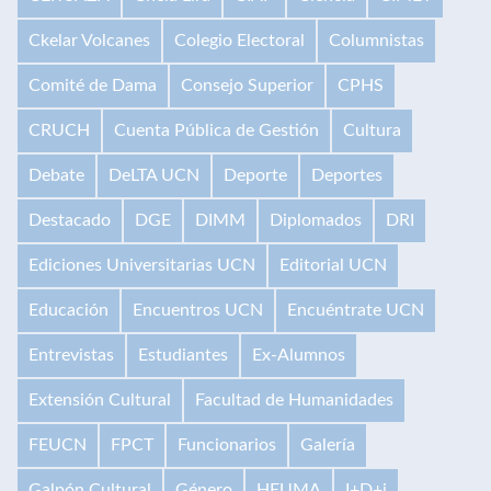
Ckelar Volcanes
Colegio Electoral
Columnistas
Comité de Dama
Consejo Superior
CPHS
CRUCH
Cuenta Pública de Gestión
Cultura
Debate
DeLTA UCN
Deporte
Deportes
Destacado
DGE
DIMM
Diplomados
DRI
Ediciones Universitarias UCN
Editorial UCN
Educación
Encuentros UCN
Encuéntrate UCN
Entrevistas
Estudiantes
Ex-Alumnos
Extensión Cultural
Facultad de Humanidades
FEUCN
FPCT
Funcionarios
Galería
Galpón Cultural
Género
HEUMA
I+D+i