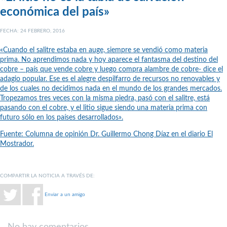
económica del país»
FECHA: 24 FEBRERO, 2016
«Cuando el salitre estaba en auge, siempre se vendió como materia
prima. No aprendimos nada y hoy aparece el fantasma del destino del
cobre – país que vende cobre y luego compra alambre de cobre- dice el
adagio popular. Ese es el alegre despilfarro de recursos no renovables y
de los cuales no decidimos nada en el mundo de los grandes mercados.
Tropezamos tres veces con la misma piedra, pasó con el salitre, está
pasando con el cobre, y el litio sigue siendo una materia prima con
futuro sólo en los países desarrollados».
Fuente: Columna de opinión Dr. Guillermo Chong Díaz en el diario El
Mostrador.
COMPARTIR LA NOTICIA A TRAVÉS DE:
Enviar a un amigo
No hay comentarios