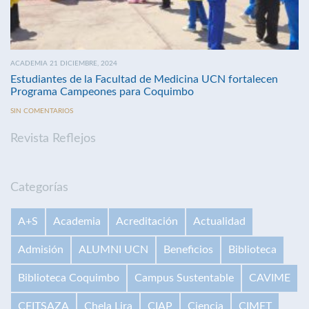
ACADEMIA 21 DICIEMBRE, 2024
Estudiantes de la Facultad de Medicina UCN fortalecen
Programa Campeones para Coquimbo
SIN COMENTARIOS
Revista Reflejos
Categorías
A+S
Academia
Acreditación
Actualidad
Admisión
ALUMNI UCN
Beneficios
Biblioteca
Biblioteca Coquimbo
Campus Sustentable
CAVIME
CEITSAZA
Chela Lira
CIAP
Ciencia
CIMET