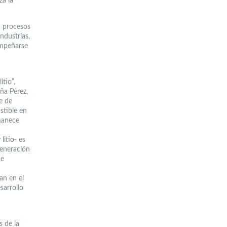
za la
a procesos
ndustrias,
empeñarse
itio”,
ña Pérez,
e de
stible en
manece
litio- es
generación
de
an en el
sarrollo
s de la