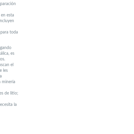
eparación
 en esta
incluyen
 para toda
regando
lica, es
os.
uscan el
e les
a
n minería
s de litio;
ecesita la