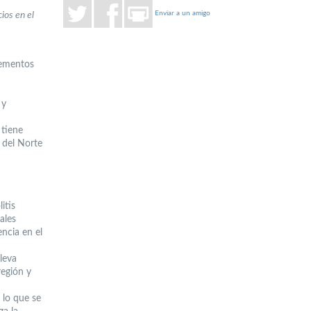
Enviar a un amigo
ios en el
lementos
 y
 tiene
 del Norte
itis
ales
ncia en el
lleva
región y
 lo que se