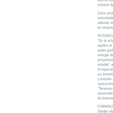
estima qu
minería de
Estos pro
industrial
además de
en empres
POTENCI
“En la act
explica e
quien gra
energía d
proyectos
estable”, a
El especia
un ámbito
y estudio
operación
“Tenemos 
desarroll
de baterías
FORMAC
Similar vi