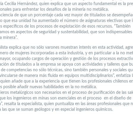
a Cecilia Hernández, quien explica que un aspecto fundamental es la pr
onales para enfrentar los desafíos de la minería no metálica.
nciencia de que un porcentaje cada vez mayor de titulados se desempeña
 lo que esa unidad ha aumentado el número de asignaturas electivas que 
s específicos de los procesos de explotación de esos recursos. “También
amos en aspectos de seguridad y sustentabilidad, que son indispensables
ia minera”.
alista explica que no sólo varones muestran interés en esta actividad, ag
ero de mujeres incorporadas a esta industria, y en particular a la no metá
mayor, ocupando cargos de operación y gestión de los procesos extractiv
ación de titulados a la empresa se apoya con actividades y talleres que b
o de competencias no sólo técnicas, sino también personales y sociales qu
incularse de manera más fluida en equipos multidisciplinarios”, enfatiza l
 quien añade que a la experiencia que tienen los profesionales chilenos e
s posible añadir nuevas habilidades en la no metálica.
ieros metalúrgicos son necesarios en el proceso de purificación de las sale
que los ingenieros en minas son esenciales en el proceso en el diseño de
”, resalta la especialista, quien puntualiza en las áreas profesionales que n
 a las que se suman geólogos y en especial ingenieros químicos.