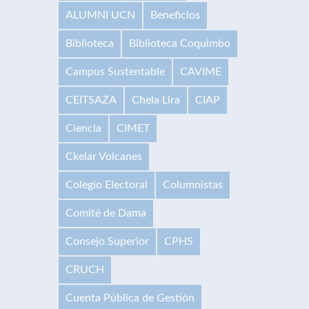
ALUMNI UCN
Beneficios
Biblioteca
Biblioteca Coquimbo
Campus Sustentable
CAVIME
CEITSAZA
Chela Lira
CIAP
Ciencia
CIMET
Ckelar Volcanes
Colegio Electoral
Columnistas
Comité de Dama
Consejo Superior
CPHS
CRUCH
Cuenta Pública de Gestión