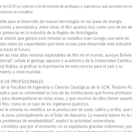
e la UCN se refieren a la formación de geólogos e ingenieros que prestan servic
 minería no metálica.
ble para el desarrollo de nuevas tecnologías en las áreas de energía,
iones y aeronáutica, entre otras, el litio aparece hoy como uno de los e
 potencial en la industria de la Región de Antofagasta.
te interés que genera este mineral no metálico trae consigo una serie de
tes sobre las capacidades que tiene el país para desarrollar esta industria
a hacia el futuro.
ee las más altas reservas explotables de litio en el mundo, aunque Bolivia
encial”, señala el geólogo japonés y académico de la Universidad Católica
ji Kojima, al graficar la importancia de este recurso para el país y su
miento a nivel mundial.
A DE PROFESIONALES
 de la Facultad de Ingeniería y Ciencias Geológicas de la UCN, Teodoro Pol
explica que su universidad es una de las instituciones que forma profesion
os para desempeñarse en estas áreas, y que muchos de ellos tienen experie
litio, como es el caso de los ingenieros químicos.
en la minería no metálica, en la producción de yodo, salitre y el litio, que 
 la zona, principalmente en el Salar de Atacama. La mayoría labora en la 
a problemas de empleabilidad”, explicó la autoridad universitaria.
 considera que por el momento no se explotarán grandes volúmenes, por