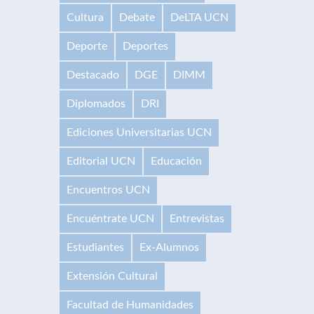
Cultura
Debate
DeLTA UCN
Deporte
Deportes
Destacado
DGE
DIMM
Diplomados
DRI
Ediciones Universitarias UCN
Editorial UCN
Educación
Encuentros UCN
Encuéntrate UCN
Entrevistas
Estudiantes
Ex-Alumnos
Extensión Cultural
Facultad de Humanidades