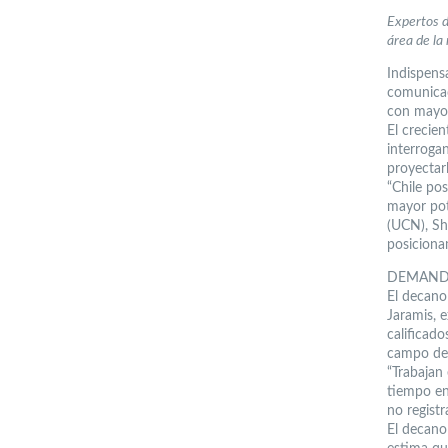
Expertos d
área de la
Indispensa
comunicac
con mayor
El crecien
interrogan
proyectarl
“Chile pos
mayor pot
(UCN), Sho
posiciona
DEMAND
El decano
Jaramis, 
calificad
campo del 
“Trabajan 
tiempo en
no registr
El decano