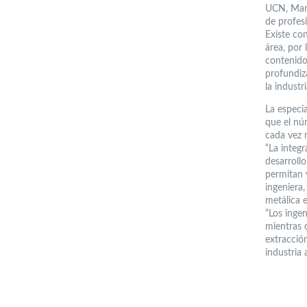
UCN, Marí
de profesi
Existe co
área, por
contenido
profundiz
la industr
La especi
que el núm
cada vez 
“La integr
desarroll
permitan v
ingeniera,
metálica e
“Los ingen
mientras 
extracción
industria