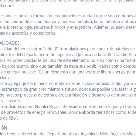
e la demanda de profesionales no será tan importante como la que alcan
l cobre.
fesionales poseen formación en operaciones unitarias que son comunes 
es. Su campo de acción abarca la minería metálica, la no metálica y otras i
 la biotecnología, recursos hídricos y energéticos. Además, pueden des
as de asesorías y consultorías.
ALIDADES
ualidad deben existir más de 30 formulaciones para construir baterías de l
l director del Departamento de Ingeniería Química de la UCN, Claudio Acu
fica las potencialidades del uso de este elemento no sólo como una fuent
e bajo consumo, sino que también destaca sus posibilidades como combu
 de energía nuclear: “Es un elemento que una vez que libera energía per
clara.
lista agrega que la minería no metálica -que incluye potasio, sodio, yodo y 
 estratégico de gran crecimiento a futuro, donde es posible visualizar la 
 de nuevos procesos de extracción, purificación y desarrollo de modelos 
 y sensores.
estudiantes como Natalia Rojas interesados en este tema y que ya trabaj
o de proyectos de energía renovables, donde aborda temáticas como el de
 de litio”.
IÓN
sión tiene la directora del Departamento de Ingeniería Metalúrgica y Mina