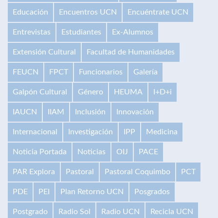
Educación
Encuentros UCN
Encuéntrate UCN
Entrevistas
Estudiantes
Ex-Alumnos
Extensión Cultural
Facultad de Humanidades
FEUCN
FPCT
Funcionarios
Galería
Galpón Cultural
Género
HEUMA
I+D+i
IAUCN
IIAM
Inclusión
Innovación
Internacional
Investigación
IPP
Medicina
Noticia Portada
Noticias
OIJ
PACE
PAR Explora
Pastoral
Pastoral Coquimbo
PCT
PDE
PEI
Plan Retorno UCN
Posgrados
Postgrado
Radio Sol
Radio UCN
Recicla UCN