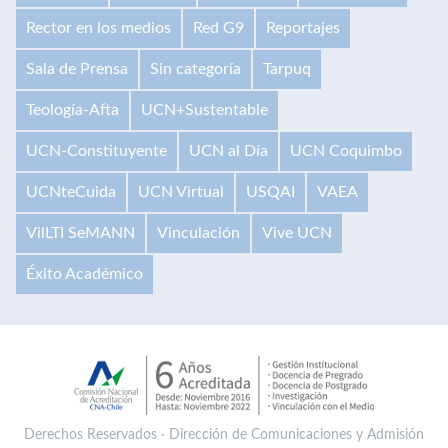
Rector en los medios
Red G9
Reportajes
Sala de Prensa
Sin categoría
Tarpuq
Teología-Afta
UCN+Sustentable
UCN-Constituyente
UCN al Día
UCN Coquimbo
UCNteCuida
UCN Virtual
USQAI
VAEA
VilLTI SeMANN
Vinculación
Vive UCN
Éxito Académico
Derechos Reservados · Dirección de Comunicaciones y Admisión