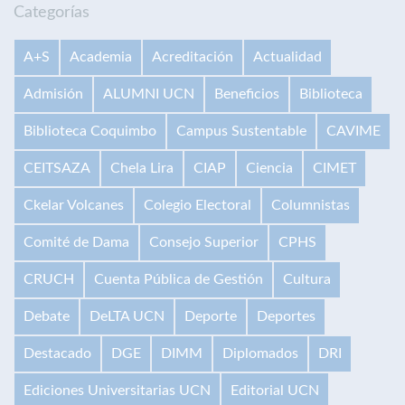
Categorías
A+S
Academia
Acreditación
Actualidad
Admisión
ALUMNI UCN
Beneficios
Biblioteca
Biblioteca Coquimbo
Campus Sustentable
CAVIME
CEITSAZA
Chela Lira
CIAP
Ciencia
CIMET
Ckelar Volcanes
Colegio Electoral
Columnistas
Comité de Dama
Consejo Superior
CPHS
CRUCH
Cuenta Pública de Gestión
Cultura
Debate
DeLTA UCN
Deporte
Deportes
Destacado
DGE
DIMM
Diplomados
DRI
Ediciones Universitarias UCN
Editorial UCN