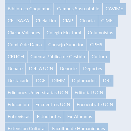
Biblioteca Coquimbo
Campus Sustentable
CAVIME
CEITSAZA
Chela Lira
CIAP
Ciencia
CIMET
Ckelar Volcanes
Colegio Electoral
Columnistas
Comité de Dama
Consejo Superior
CPHS
CRUCH
Cuenta Pública de Gestión
Cultura
Debate
DeLTA UCN
Deporte
Deportes
Destacado
DGE
DIMM
Diplomados
DRI
Ediciones Universitarias UCN
Editorial UCN
Educación
Encuentros UCN
Encuéntrate UCN
Entrevistas
Estudiantes
Ex-Alumnos
Extensión Cultural
Facultad de Humanidades