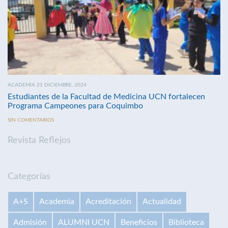
ACADEMIA 21 DICIEMBRE, 2024
Estudiantes de la Facultad de Medicina UCN fortalecen
Programa Campeones para Coquimbo
SIN COMENTARIOS
Revista Reflejos
Categorías
A+S
Academia
Acreditación
Actualidad
Admisión
ALUMNI UCN
Beneficios
Biblioteca