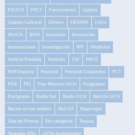
FEUCN
FPCT
Funcionarios
Galería
Galpón Cultural
Género
HEUMA
I+D+i
IAUCN
IIAM
Inclusión
Innovación
Internacional
Investigación
IPP
Medicina
Noticia Portada
Noticias
OIJ
PACE
PAR Explora
Pastoral
Pastoral Coquimbo
PCT
PDE
PEI
Plan Retorno UCN
Posgrados
Postgrado
Radio Sol
Radio UCN
Recicla UCN
Rector en los medios
Red G9
Reportajes
Sala de Prensa
Sin categoría
Tarpuq
Teología-Afta
UCN+Sustentable