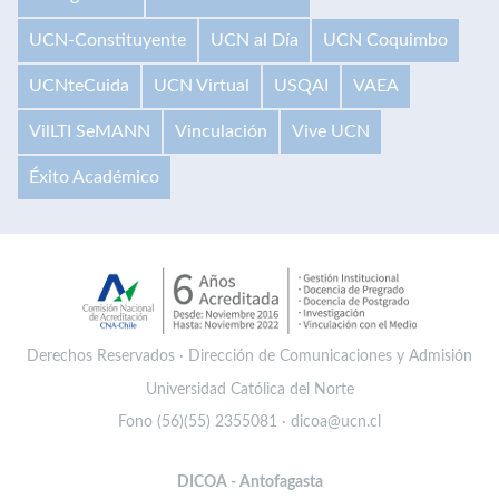
UCN-Constituyente
UCN al Día
UCN Coquimbo
UCNteCuida
UCN Virtual
USQAI
VAEA
VilLTI SeMANN
Vinculación
Vive UCN
Éxito Académico
Derechos Reservados · Dirección de Comunicaciones y Admisión
Universidad Católica del Norte
Fono (56)(55) 2355081 · dicoa@ucn.cl
DICOA - Antofagasta