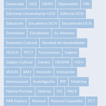
Destacado
DGE
DIMM
Diplomados
DRI
Ediciones Universitarias UCN
Editorial UCN
Educación
Encuentros UCN
Encuéntrate UCN
Entrevistas
Estudiantes
Ex-Alumnos
Extensión Cultural
Facultad de Humanidades
FEUCN
FPCT
Funcionarios
Galería
Galpón Cultural
Género
HEUMA
I+D+i
IAUCN
IIAM
Inclusión
Innovación
Internacional
Investigación
IPP
Medicina
Noticia Portada
Noticias
OIJ
PACE
PAR Explora
Pastoral
Pastoral Coquimbo
PCT