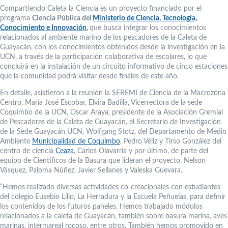
Compartiendo Caleta la Ciencia es un proyecto financiado por el
programa
Ciencia Pública del
Ministerio de Ciencia, Tecnología,
Conocimiento e Innovación
,
que busca integrar los conocimientos
relacionados al ambiente marino de los pescadores de la Caleta de
Guayacán, con los conocimientos obtenidos desde la investigación en la
UCN, a través de la participación colaborativa de escolares, lo que
concluirá en la instalación de un circuito informativo de cinco estaciones
que la comunidad podrá visitar desde finales de este año.
En detalle, asistieron a la reunión la SEREMI de Ciencia de la Macrozona
Centro, María José Escobar, Elvira Badilla, Vicerrectora de la sede
Coquimbo de la UCN, Oscar Araya, presidente de la Asociación Gremial
de Pescadores de la Caleta de Guayacán, el Secretario de Investigación
de la Sede Guayacán UCN, Wolfgang Stotz, del Departamento de Medio
Ambiente
Municipalidad de Coquimbo
, Pedro Véliz y Tirso González del
centro de ciencia
Ceaza
, Carlos Olavarría y por último, de parte del
equipo de Científicos de la Basura que lideran el proyecto, Nelson
Vásquez, Paloma Núñez, Javier Sellanes y Valeska Guevara.
“Hemos realizado diversas actividades co-creacionales con estudiantes
del colegio Eusebio Lillo, La Herradura y la Escuela Peñuelas, para definir
los contenidos de los futuros paneles. Hemos trabajado módulos
relacionados a la caleta de Guayacán, también sobre basura marina, aves
marinas, intermareal rocoso, entre otros. También hemos promovido en