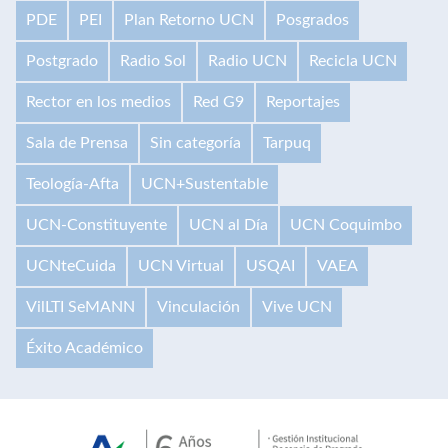
PDE
PEI
Plan Retorno UCN
Posgrados
Postgrado
Radio Sol
Radio UCN
Recicla UCN
Rector en los medios
Red G9
Reportajes
Sala de Prensa
Sin categoría
Tarpuq
Teología-Afta
UCN+Sustentable
UCN-Constituyente
UCN al Día
UCN Coquimbo
UCNteCuida
UCN Virtual
USQAI
VAEA
VilLTI SeMANN
Vinculación
Vive UCN
Éxito Académico