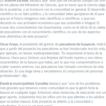
La
SEREMI Escobar,
destacó que “este tipo de iniciativa cumple con uno
de los pilares del Ministerio de Ciencias, que es hacer que la ciencia salga
de la academia, y se involucre con la comunidad en general. El desarrollo
científico es un bien público, y la comunidad debe apropiarse de él para
que en el futuro tengamos más científicos y científicas, y que eso
decante en una actividad económica que sea sostenible e integral. El
cruzar dos conocimientos tan importantes, como es el oficio de la caleta
de pescadores con el conocimiento científico, es uno de los aspectos
más distintivos de este proyecto”.
Oscar Araya
, el presidente del gremio de
pescadores de Guayacán
, indicó
que a partir del proyecto los pescadores se han involucrado mucho más,
por ejemplo, en temas medioambientales. “Es importante el tema de la
basura. Hace poco hicimos una limpieza del fondo marino y nos vimos
sorprendidos de la basura que había, por lo que nos comprometimos a
cuidar nuestro entorno. Los pescadores han tomado conciencia de esta
situación. Es una larga tarea y necesitamos el compromiso de personas
profesionales”, dijo.
Desde la municipalidad, González
destacó que “uno de los problemas
más grandes que tenemos como comunidad es que la gente bota la
basura en cualquier lugar. Entonces estas instancias de educación son un
gran aporte. Justamente hoy los niños son los que alientan a los adultos
que no boten basura. Este proyecto es abierto a la comunidad y