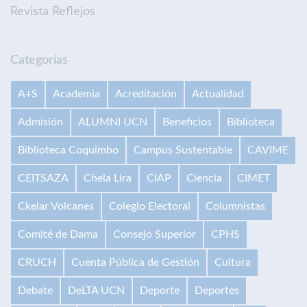
Revista Reflejos
Categorías
A+S
Academia
Acreditación
Actualidad
Admisión
ALUMNI UCN
Beneficios
Biblioteca
Biblioteca Coquimbo
Campus Sustentable
CAVIME
CEITSAZA
Chela Lira
CIAP
Ciencia
CIMET
Ckelar Volcanes
Colegio Electoral
Columnistas
Comité de Dama
Consejo Superior
CPHS
CRUCH
Cuenta Pública de Gestión
Cultura
Debate
DeLTA UCN
Deporte
Deportes