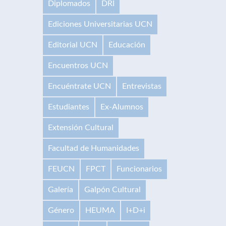
Diplomados
DRI
Ediciones Universitarias UCN
Editorial UCN
Educación
Encuentros UCN
Encuéntrate UCN
Entrevistas
Estudiantes
Ex-Alumnos
Extensión Cultural
Facultad de Humanidades
FEUCN
FPCT
Funcionarios
Galería
Galpón Cultural
Género
HEUMA
I+D+i