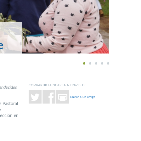
e
1
2
3
4
5
COMPARTIR LA NOTICIA A TRAVÉS DE:
bendecidos
Enviar a un amigo
e Pastoral
e
rección en