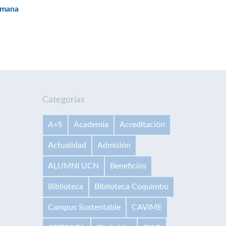
Semana
Categorías
A+S
Academia
Acreditación
Actualidad
Admisión
ALUMNI UCN
Beneficios
Biblioteca
Biblioteca Coquimbo
Campus Sustentable
CAVIME