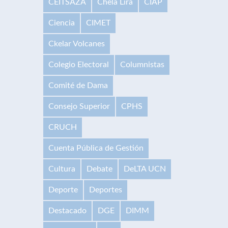
CEITSAZA
Chela Lira
CIAP
Ciencia
CIMET
Ckelar Volcanes
Colegio Electoral
Columnistas
Comité de Dama
Consejo Superior
CPHS
CRUCH
Cuenta Pública de Gestión
Cultura
Debate
DeLTA UCN
Deporte
Deportes
Destacado
DGE
DIMM