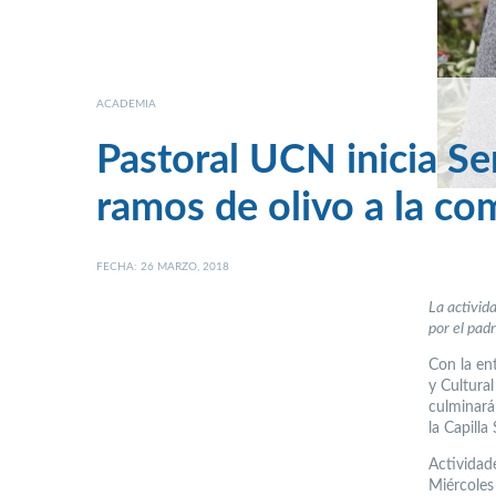
ACADEMIA
Pastoral UCN inicia Se
ramos de olivo a la co
FECHA: 26 MARZO, 2018
La activid
por el pad
Con la en
y Cultural
culminará
la Capilla
Actividad
Miércoles 