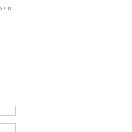
o a las
.