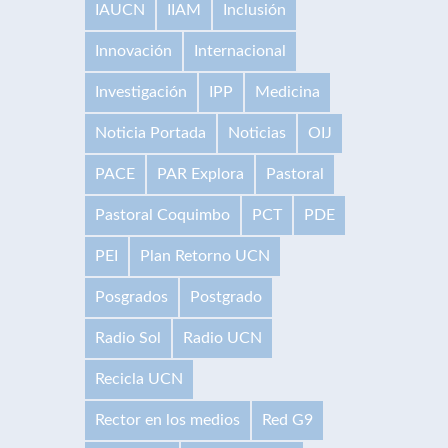
IAUCN
IIAM
Inclusión
Innovación
Internacional
Investigación
IPP
Medicina
Noticia Portada
Noticias
OIJ
PACE
PAR Explora
Pastoral
Pastoral Coquimbo
PCT
PDE
PEI
Plan Retorno UCN
Posgrados
Postgrado
Radio Sol
Radio UCN
Recicla UCN
Rector en los medios
Red G9