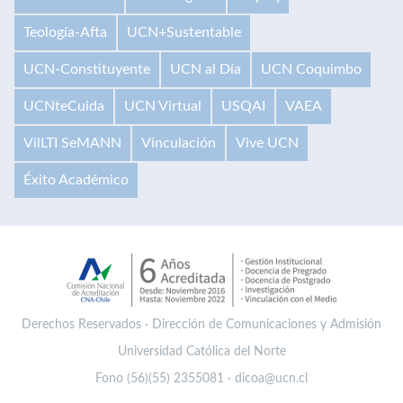
Teología-Afta
UCN+Sustentable
UCN-Constituyente
UCN al Día
UCN Coquimbo
UCNteCuida
UCN Virtual
USQAI
VAEA
VilLTI SeMANN
Vinculación
Vive UCN
Éxito Académico
Derechos Reservados · Dirección de Comunicaciones y Admisión
Universidad Católica del Norte
Fono (56)(55) 2355081 · dicoa@ucn.cl