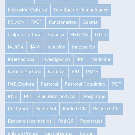
Extensión Cultural
Facultad de Humanidades
FEUCN
FPCT
Funcionarios
Galería
Galpón Cultural
Género
HEUMA
I+D+i
IAUCN
IIAM
Inclusión
Innovación
Internacional
Investigación
IPP
Medicina
Noticia Portada
Noticias
OIJ
PACE
PAR Explora
Pastoral
Pastoral Coquimbo
PCT
PDE
PEI
Plan Retorno UCN
Posgrados
Postgrado
Radio Sol
Radio UCN
Recicla UCN
Rector en los medios
Red G9
Reportajes
Sala de Prensa
Sin categoría
Tarpuq