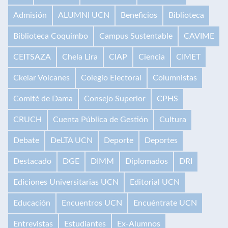
Admisión
ALUMNI UCN
Beneficios
Biblioteca
Biblioteca Coquimbo
Campus Sustentable
CAVIME
CEITSAZA
Chela Lira
CIAP
Ciencia
CIMET
Ckelar Volcanes
Colegio Electoral
Columnistas
Comité de Dama
Consejo Superior
CPHS
CRUCH
Cuenta Pública de Gestión
Cultura
Debate
DeLTA UCN
Deporte
Deportes
Destacado
DGE
DIMM
Diplomados
DRI
Ediciones Universitarias UCN
Editorial UCN
Educación
Encuentros UCN
Encuéntrate UCN
Entrevistas
Estudiantes
Ex-Alumnos