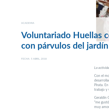
ACADEMIA
Voluntariado Huellas 
con párvulos del jardín
FECHA: 5 ABRIL, 2018
La activid
Con el mo
desarrolla
Pirata. En
trabajo y 
Geraldin G
“me gustó
muy amoro