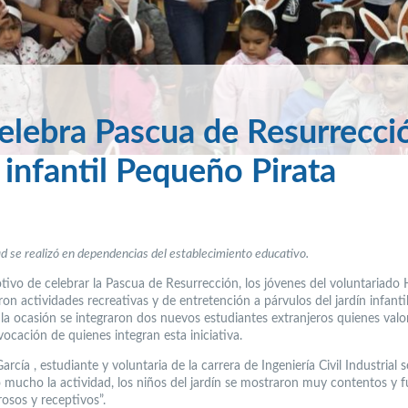
celebra Pascua de Resurrecci
 infantil Pequeño Pirata
ad se realizó en dependencias del establecimiento educativo.
tivo de celebrar la Pascua de Resurrección, los jóvenes del voluntariado 
ron actividades recreativas y de entretención a párvulos del jardín infant
 la ocasión se integraron dos nuevos estudiantes extranjeros quienes valo
vocación de quienes integran esta iniciativa.
arcía , estudiante y voluntaria de la carrera de Ingeniería Civil Industrial 
 mucho la actividad, los niños del jardín se mostraron muy contentos y 
sos y receptivos”.