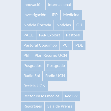
Innovación
Internacional
Investigación
IPP
Medicina
Noticia Portada
Noticias
OIJ
PACE
PAR Explora
Pastoral
Pastoral Coquimbo
PCT
PDE
PEI
Plan Retorno UCN
Posgrados
Postgrado
Radio Sol
Radio UCN
Recicla UCN
Rector en los medios
Red G9
Reportajes
Sala de Prensa