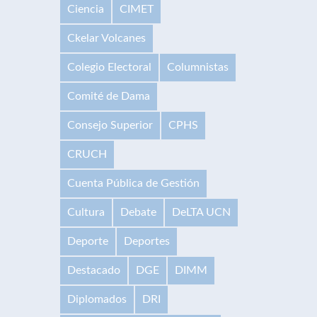
Ciencia
CIMET
Ckelar Volcanes
Colegio Electoral
Columnistas
Comité de Dama
Consejo Superior
CPHS
CRUCH
Cuenta Pública de Gestión
Cultura
Debate
DeLTA UCN
Deporte
Deportes
Destacado
DGE
DIMM
Diplomados
DRI