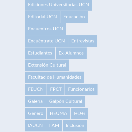
Ediciones Universitarias UCN
Editorial UCN
Educación
Encuentros UCN
Encuéntrate UCN
Entrevistas
Estudiantes
Ex-Alumnos
Extensión Cultural
Facultad de Humanidades
FEUCN
FPCT
Funcionarios
Galería
Galpón Cultural
Género
HEUMA
I+D+i
IAUCN
IIAM
Inclusión