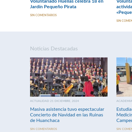
Voluntariado Huellas celebra 18 en
Volunta
Jardín Pequeño Pirata
activid
«Peque
SIN COMENTARIOS
SIN COME
Noticias Destacadas
ACTUALIDAD 21 DICIEMBRE, 2024
ACADEMIA 
Masiva asistencia tuvo espectacular
Estudia
Concierto de Navidad en las Ruinas
Medici
de Huanchaca
Campeo
SIN COMENTARIOS
SIN COME