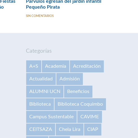
Fiestas
Párvulos egresan del jardín infantil
ño
Pequeño Pirata
SIN COMENTARIOS
Categorías
A+S
Academia
Acreditación
Actualidad
Admisión
ALUMNI UCN
Beneficios
Biblioteca
Biblioteca Coquimbo
Campus Sustentable
CAVIME
CEITSAZA
Chela Lira
CIAP