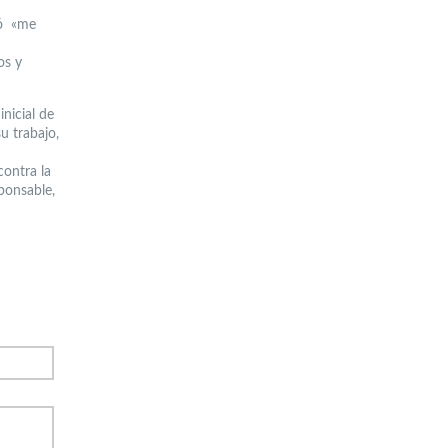
tó «me
os y
nicial de
u trabajo,
contra la
sponsable,