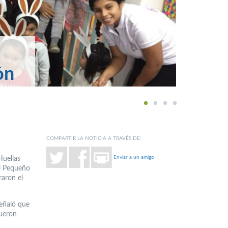
ón
1
2
3
4
COMPARTIR LA NOTICIA A TRAVÉS DE:
Enviar a un amigo
Huellas
il Pequeño
raron el
señaló que
fueron