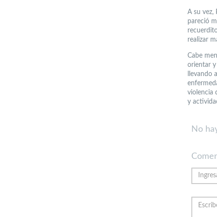
A su vez,
pareció m
recuerdit
realizar m
Cabe menc
orientar 
llevando 
enfermeda
violencia 
y activida
No hay
Comen