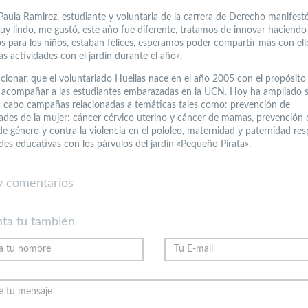
 Paula Ramirez, estudiante y voluntaria de la carrera de Derecho manifes
uy lindo, me gustó, este año fue diferente, tratamos de innovar haciendo
os para los niños, estaban felices, esperamos poder compartir más con ell
ás actividades con el jardín durante el año».
ionar, que el voluntariado Huellas nace en el año 2005 con el propósito i
y acompañar a las estudiantes embarazadas en la UCN. Hoy ha ampliado s
a cabo campañas relacionadas a temáticas tales como: prevención de
des de la mujer: cáncer cérvico uterino y cáncer de mamas, prevención 
de género y contra la violencia en el pololeo, maternidad y paternidad re
des educativas con los párvulos del jardín «Pequeño Pirata».
 comentarios
ta tu también