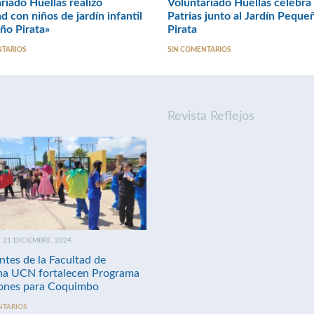
riado Huellas realizó
Voluntariado Huellas celebra 
ad con niños de jardín infantil
Patrias junto al Jardín Peque
ño Pirata»
Pirata
NTARIOS
SIN COMENTARIOS
Revista Reflejos
21 DICIEMBRE, 2024
ntes de la Facultad de
na UCN fortalecen Programa
nes para Coquimbo
NTARIOS