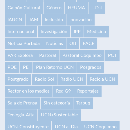
Galpón Cultural
Género
HEUMA
I+D+i
IAUCN
IIAM
Inclusión
Innovación
Internacional
Investigación
IPP
Medicina
Noticia Portada
Noticias
OIJ
PACE
PAR Explora
Pastoral
Pastoral Coquimbo
PCT
PDE
PEI
Plan Retorno UCN
Posgrados
Postgrado
Radio Sol
Radio UCN
Recicla UCN
Rector en los medios
Red G9
Reportajes
Sala de Prensa
Sin categoría
Tarpuq
Teología-Afta
UCN+Sustentable
UCN-Constituyente
UCN al Día
UCN Coquimbo