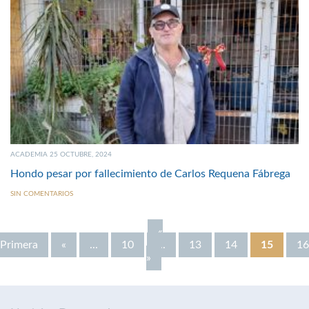
ACADEMIA 25 OCTUBRE, 2024
Hondo pesar por fallecimiento de Carlos Requena Fábrega
SIN COMENTARIOS
«
Primera
«
...
10
...
13
14
15
16
»