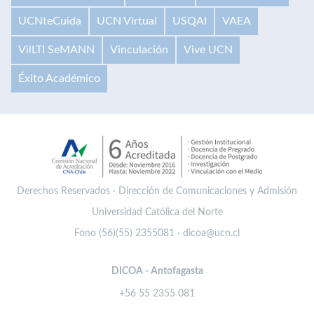
UCNteCuida
UCN Virtual
USQAI
VAEA
VilLTI SeMANN
Vinculación
Vive UCN
Éxito Académico
Derechos Reservados · Dirección de Comunicaciones y Admisión
Universidad Católica del Norte
Fono (56)(55) 2355081 · dicoa@ucn.cl
DICOA - Antofagasta
+56 55 2355 081