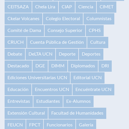
CEITSAZA
Chela Lira
CIAP
Ciencia
CIMET
Ckelar Volcanes
Colegio Electoral
Columnistas
Comité de Dama
Consejo Superior
CPHS
CRUCH
Cuenta Pública de Gestión
Cultura
Debate
DeLTA UCN
Deporte
Deportes
Destacado
DGE
DIMM
Diplomados
DRI
Ediciones Universitarias UCN
Editorial UCN
Educación
Encuentros UCN
Encuéntrate UCN
Entrevistas
Estudiantes
Ex-Alumnos
Extensión Cultural
Facultad de Humanidades
FEUCN
FPCT
Funcionarios
Galería