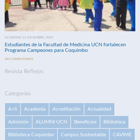
ACADEMIA 21 DICIEMBRE, 2024
Estudiantes de la Facultad de Medicina UCN fortalecen
Programa Campeones para Coquimbo
SIN COMENTARIOS
Revista Reflejos
Categorías
A+S
Academia
Acreditación
Actualidad
Admisión
ALUMNI UCN
Beneficios
Biblioteca
Biblioteca Coquimbo
Campus Sustentable
CAVIME