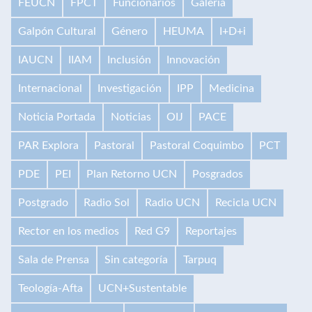
FEUCN
FPCT
Funcionarios
Galería
Galpón Cultural
Género
HEUMA
I+D+i
IAUCN
IIAM
Inclusión
Innovación
Internacional
Investigación
IPP
Medicina
Noticia Portada
Noticias
OIJ
PACE
PAR Explora
Pastoral
Pastoral Coquimbo
PCT
PDE
PEI
Plan Retorno UCN
Posgrados
Postgrado
Radio Sol
Radio UCN
Recicla UCN
Rector en los medios
Red G9
Reportajes
Sala de Prensa
Sin categoría
Tarpuq
Teología-Afta
UCN+Sustentable