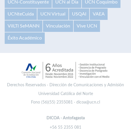
UCN-Constituyente
UCN al Día
UCN Coquimbo
UCNteCuida
UCN Virtual
USQAI
VAEA
VilLTI SeMANN
Vinculación
Vive UCN
Éxito Académico
Derechos Reservados · Dirección de Comunicaciones y Admisión
Universidad Católica del Norte
Fono (56)(55) 2355081 · dicoa@ucn.cl
DICOA - Antofagasta
+56 55 2355 081