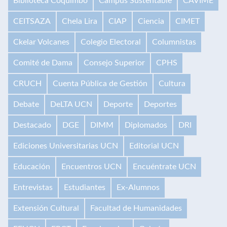
Biblioteca Coquimbo
Campus Sustentable
CAVIME
CEITSAZA
Chela Lira
CIAP
Ciencia
CIMET
Ckelar Volcanes
Colegio Electoral
Columnistas
Comité de Dama
Consejo Superior
CPHS
CRUCH
Cuenta Pública de Gestión
Cultura
Debate
DeLTA UCN
Deporte
Deportes
Destacado
DGE
DIMM
Diplomados
DRI
Ediciones Universitarias UCN
Editorial UCN
Educación
Encuentros UCN
Encuéntrate UCN
Entrevistas
Estudiantes
Ex-Alumnos
Extensión Cultural
Facultad de Humanidades