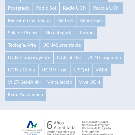
Postgrado
Radio Sol
Radio UCN
Recicla UCN
Rector en los medios
Red G9
Reportajes
Sala de Prensa
Sin categoría
Tarpuq
Teología-Afta
UCN+Sustentable
UCN-Constituyente
UCN al Día
UCN Coquimbo
UCNteCuida
UCN Virtual
USQAI
VAEA
VilLTI SeMANN
Vinculación
Vive UCN
Éxito Académico