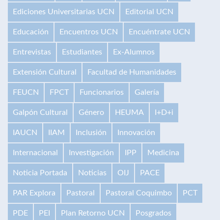
Ediciones Universitarias UCN
Editorial UCN
Educación
Encuentros UCN
Encuéntrate UCN
Entrevistas
Estudiantes
Ex-Alumnos
Extensión Cultural
Facultad de Humanidades
FEUCN
FPCT
Funcionarios
Galería
Galpón Cultural
Género
HEUMA
I+D+i
IAUCN
IIAM
Inclusión
Innovación
Internacional
Investigación
IPP
Medicina
Noticia Portada
Noticias
OIJ
PACE
PAR Explora
Pastoral
Pastoral Coquimbo
PCT
PDE
PEI
Plan Retorno UCN
Posgrados