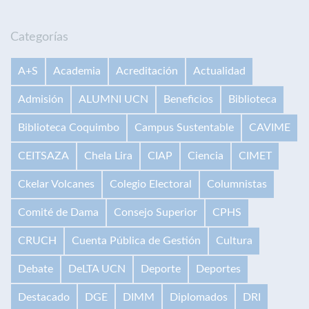
Categorías
A+S
Academia
Acreditación
Actualidad
Admisión
ALUMNI UCN
Beneficios
Biblioteca
Biblioteca Coquimbo
Campus Sustentable
CAVIME
CEITSAZA
Chela Lira
CIAP
Ciencia
CIMET
Ckelar Volcanes
Colegio Electoral
Columnistas
Comité de Dama
Consejo Superior
CPHS
CRUCH
Cuenta Pública de Gestión
Cultura
Debate
DeLTA UCN
Deporte
Deportes
Destacado
DGE
DIMM
Diplomados
DRI