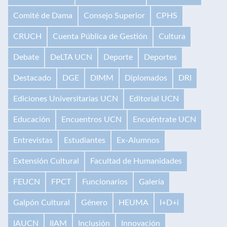
Comité de Dama
Consejo Superior
CPHS
CRUCH
Cuenta Pública de Gestión
Cultura
Debate
DeLTA UCN
Deporte
Deportes
Destacado
DGE
DIMM
Diplomados
DRI
Ediciones Universitarias UCN
Editorial UCN
Educación
Encuentros UCN
Encuéntrate UCN
Entrevistas
Estudiantes
Ex-Alumnos
Extensión Cultural
Facultad de Humanidades
FEUCN
FPCT
Funcionarios
Galería
Galpón Cultural
Género
HEUMA
I+D+i
IAUCN
IIAM
Inclusión
Innovación