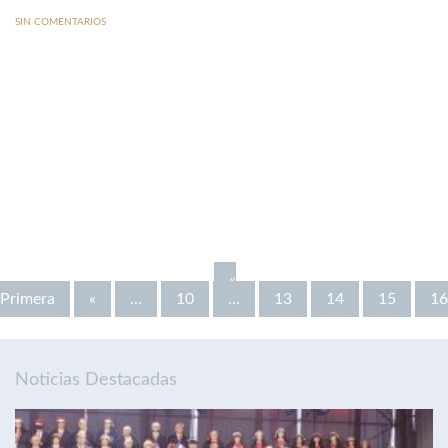
SIN COMENTARIOS
«
Primera
«
...
10
...
13
14
15
16
Noticias Destacadas