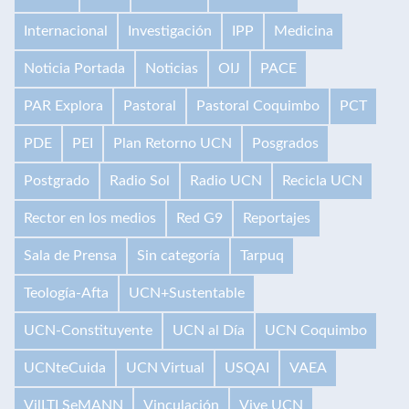
Internacional
Investigación
IPP
Medicina
Noticia Portada
Noticias
OIJ
PACE
PAR Explora
Pastoral
Pastoral Coquimbo
PCT
PDE
PEI
Plan Retorno UCN
Posgrados
Postgrado
Radio Sol
Radio UCN
Recicla UCN
Rector en los medios
Red G9
Reportajes
Sala de Prensa
Sin categoría
Tarpuq
Teología-Afta
UCN+Sustentable
UCN-Constituyente
UCN al Día
UCN Coquimbo
UCNteCuida
UCN Virtual
USQAI
VAEA
VilLTI SeMANN
Vinculación
Vive UCN