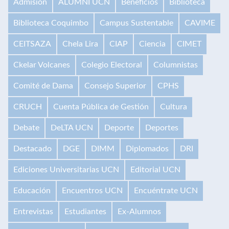
Admisión
ALUMNI UCN
Beneficios
Biblioteca
Biblioteca Coquimbo
Campus Sustentable
CAVIME
CEITSAZA
Chela Lira
CIAP
Ciencia
CIMET
Ckelar Volcanes
Colegio Electoral
Columnistas
Comité de Dama
Consejo Superior
CPHS
CRUCH
Cuenta Pública de Gestión
Cultura
Debate
DeLTA UCN
Deporte
Deportes
Destacado
DGE
DIMM
Diplomados
DRI
Ediciones Universitarias UCN
Editorial UCN
Educación
Encuentros UCN
Encuéntrate UCN
Entrevistas
Estudiantes
Ex-Alumnos