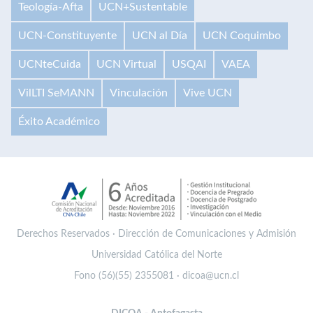
Teología-Afta
UCN+Sustentable
UCN-Constituyente
UCN al Día
UCN Coquimbo
UCNteCuida
UCN Virtual
USQAI
VAEA
VilLTI SeMANN
Vinculación
Vive UCN
Éxito Académico
Derechos Reservados · Dirección de Comunicaciones y Admisión
Universidad Católica del Norte
Fono (56)(55) 2355081 · dicoa@ucn.cl