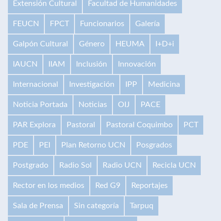
Extensión Cultural
Facultad de Humanidades
FEUCN
FPCT
Funcionarios
Galería
Galpón Cultural
Género
HEUMA
I+D+i
IAUCN
IIAM
Inclusión
Innovación
Internacional
Investigación
IPP
Medicina
Noticia Portada
Noticias
OIJ
PACE
PAR Explora
Pastoral
Pastoral Coquimbo
PCT
PDE
PEI
Plan Retorno UCN
Posgrados
Postgrado
Radio Sol
Radio UCN
Recicla UCN
Rector en los medios
Red G9
Reportajes
Sala de Prensa
Sin categoría
Tarpuq