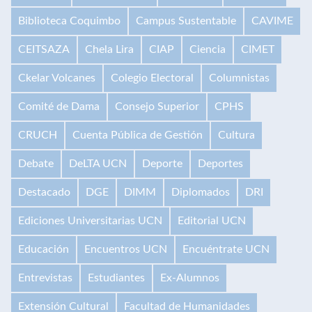
Biblioteca Coquimbo
Campus Sustentable
CAVIME
CEITSAZA
Chela Lira
CIAP
Ciencia
CIMET
Ckelar Volcanes
Colegio Electoral
Columnistas
Comité de Dama
Consejo Superior
CPHS
CRUCH
Cuenta Pública de Gestión
Cultura
Debate
DeLTA UCN
Deporte
Deportes
Destacado
DGE
DIMM
Diplomados
DRI
Ediciones Universitarias UCN
Editorial UCN
Educación
Encuentros UCN
Encuéntrate UCN
Entrevistas
Estudiantes
Ex-Alumnos
Extensión Cultural
Facultad de Humanidades