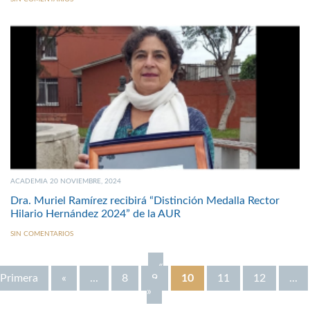
ACADEMIA 20 NOVIEMBRE, 2024
Dra. Muriel Ramírez recibirá “Distinción Medalla Rector
Hilario Hernández 2024” de la AUR
SIN COMENTARIOS
«
Primera
«
...
8
9
10
11
12
...
»