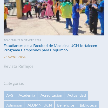
ACADEMIA 21 DICIEMBRE, 2024
Estudiantes de la Facultad de Medicina UCN fortalecen
Programa Campeones para Coquimbo
SIN COMENTARIOS
Revista Reflejos
Categorías
A+S
Academia
Acreditación
Actualidad
Admisión
ALUMNI UCN
Beneficios
Biblioteca