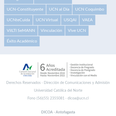
UCN-Constituyente
UCN al Día
UCN Coquimbo
UCNteCuida
UCN Virtual
USQAI
VAEA
VilLTI SeMANN
Vinculación
Vive UCN
Éxito Académico
Derechos Reservados · Dirección de Comunicaciones y Admisión
Universidad Católica del Norte
Fono (56)(55) 2355081 · dicoa@ucn.cl
DICOA - Antofagasta