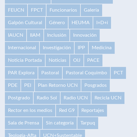
FEUCN
FPCT
Funcionarios
Galería
Galpón Cultural
Género
HEUMA
I+D+i
IAUCN
IIAM
Inclusión
Innovación
Internacional
Investigación
IPP
Medicina
Noticia Portada
Noticias
OIJ
PACE
PAR Explora
Pastoral
Pastoral Coquimbo
PCT
PDE
PEI
Plan Retorno UCN
Posgrados
Postgrado
Radio Sol
Radio UCN
Recicla UCN
Rector en los medios
Red G9
Reportajes
Sala de Prensa
Sin categoría
Tarpuq
Teología-Afta
UCN+Sustentable