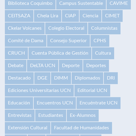
Biblioteca Coquimbo
Campus Sustentable
CAVIME
CEITSAZA
Chela Lira
CIAP
Ciencia
CIMET
Ckelar Volcanes
Colegio Electoral
Columnistas
Comité de Dama
Consejo Superior
CPHS
CRUCH
Cuenta Pública de Gestión
Cultura
Debate
DeLTA UCN
Deporte
Deportes
Destacado
DGE
DIMM
Diplomados
DRI
Ediciones Universitarias UCN
Editorial UCN
Educación
Encuentros UCN
Encuéntrate UCN
Entrevistas
Estudiantes
Ex-Alumnos
Extensión Cultural
Facultad de Humanidades