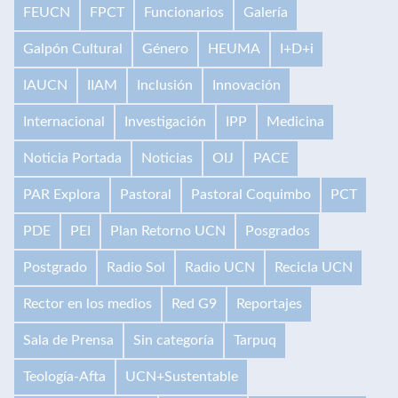
FEUCN
FPCT
Funcionarios
Galería
Galpón Cultural
Género
HEUMA
I+D+i
IAUCN
IIAM
Inclusión
Innovación
Internacional
Investigación
IPP
Medicina
Noticia Portada
Noticias
OIJ
PACE
PAR Explora
Pastoral
Pastoral Coquimbo
PCT
PDE
PEI
Plan Retorno UCN
Posgrados
Postgrado
Radio Sol
Radio UCN
Recicla UCN
Rector en los medios
Red G9
Reportajes
Sala de Prensa
Sin categoría
Tarpuq
Teología-Afta
UCN+Sustentable