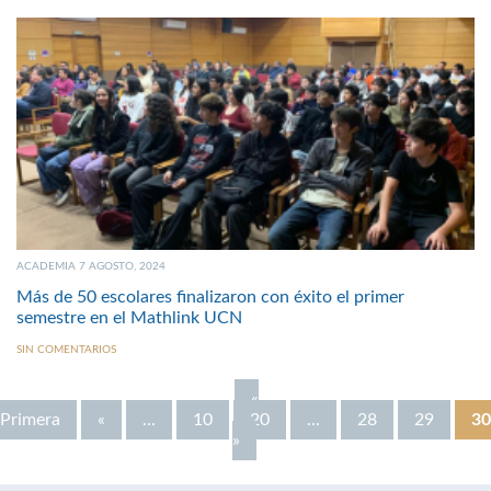
ACADEMIA 7 AGOSTO, 2024
Más de 50 escolares finalizaron con éxito el primer
semestre en el Mathlink UCN
SIN COMENTARIOS
«
Primera
«
...
10
20
...
28
29
30
»