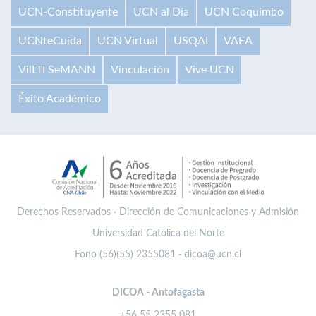
UCN-Constituyente
UCN al Día
UCN Coquimbo
UCNteCuida
UCN Virtual
USQAI
VAEA
VilLTI SeMANN
Vinculación
Vive UCN
Éxito Académico
Derechos Reservados · Dirección de Comunicaciones y Admisión
Universidad Católica del Norte
Fono (56)(55) 2355081 · dicoa@ucn.cl
DICOA - Antofagasta
+56 55 2355 081