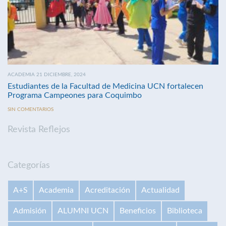
ACADEMIA 21 DICIEMBRE, 2024
Estudiantes de la Facultad de Medicina UCN fortalecen
Programa Campeones para Coquimbo
SIN COMENTARIOS
Revista Reflejos
Categorías
A+S
Academia
Acreditación
Actualidad
Admisión
ALUMNI UCN
Beneficios
Biblioteca