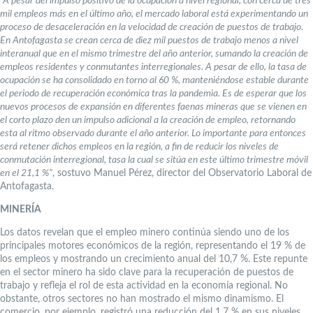
“A pesar del impulso positivo de la ocupación a nivel regional, con cerca de tres
mil empleos más en el último año, el mercado laboral está experimentando un
proceso de desaceleración en la velocidad de creación de puestos de trabajo.
En Antofagasta se crean cerca de diez mil puestos de trabajo menos a nivel
interanual que en el mismo trimestre del año anterior, sumando la creación de
empleos residentes y conmutantes interregionales. A pesar de ello, la tasa de
ocupación se ha consolidado en torno al 60 %, manteniéndose estable durante
el periodo de recuperación económica tras la pandemia. Es de esperar que los
nuevos procesos de expansión en diferentes faenas mineras que se vienen en
el corto plazo den un impulso adicional a la creación de empleo, retornando
esta al ritmo observado durante el año anterior. Lo importante para entonces
será retener dichos empleos en la región, a fin de reducir los niveles de
conmutación interregional, tasa la cual se sitúa en este último trimestre móvil
en el 21,1 %”
, sostuvo Manuel Pérez, director del Observatorio Laboral de
Antofagasta.
MINERÍA
Los datos revelan que el empleo minero continúa siendo uno de los
principales motores económicos de la región, representando el 19 % de
los empleos y mostrando un crecimiento anual del 10,7 %. Este repunte
en el sector minero ha sido clave para la recuperación de puestos de
trabajo y refleja el rol de esta actividad en la economía regional. No
obstante, otros sectores no han mostrado el mismo dinamismo. El
comercio, por ejemplo, registró una reducción del 1,7 % en sus niveles