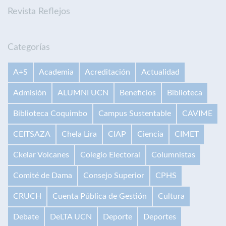
Revista Reflejos
Categorías
A+S
Academia
Acreditación
Actualidad
Admisión
ALUMNI UCN
Beneficios
Biblioteca
Biblioteca Coquimbo
Campus Sustentable
CAVIME
CEITSAZA
Chela Lira
CIAP
Ciencia
CIMET
Ckelar Volcanes
Colegio Electoral
Columnistas
Comité de Dama
Consejo Superior
CPHS
CRUCH
Cuenta Pública de Gestión
Cultura
Debate
DeLTA UCN
Deporte
Deportes