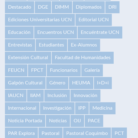
Destacado
DGE
DIMM
Diplomados
DRI
Ediciones Universitarias UCN
Editorial UCN
Educación
Encuentros UCN
Encuéntrate UCN
Entrevistas
Estudiantes
Ex-Alumnos
Extensión Cultural
Facultad de Humanidades
FEUCN
FPCT
Funcionarios
Galería
Galpón Cultural
Género
HEUMA
I+D+i
IAUCN
IIAM
Inclusión
Innovación
Internacional
Investigación
IPP
Medicina
Noticia Portada
Noticias
OIJ
PACE
PAR Explora
Pastoral
Pastoral Coquimbo
PCT