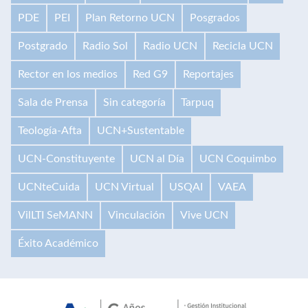
PDE
PEI
Plan Retorno UCN
Posgrados
Postgrado
Radio Sol
Radio UCN
Recicla UCN
Rector en los medios
Red G9
Reportajes
Sala de Prensa
Sin categoría
Tarpuq
Teología-Afta
UCN+Sustentable
UCN-Constituyente
UCN al Día
UCN Coquimbo
UCNteCuida
UCN Virtual
USQAI
VAEA
VilLTI SeMANN
Vinculación
Vive UCN
Éxito Académico