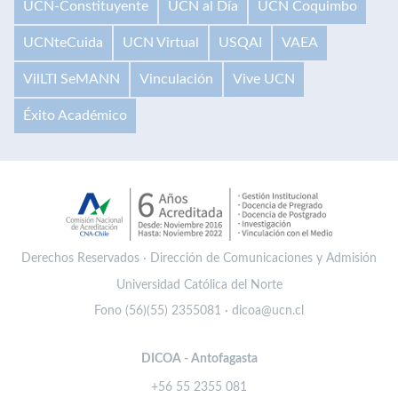
UCN-Constituyente
UCN al Día
UCN Coquimbo
UCNteCuida
UCN Virtual
USQAI
VAEA
VilLTI SeMANN
Vinculación
Vive UCN
Éxito Académico
Derechos Reservados · Dirección de Comunicaciones y Admisión
Universidad Católica del Norte
Fono (56)(55) 2355081 · dicoa@ucn.cl
DICOA - Antofagasta
+56 55 2355 081