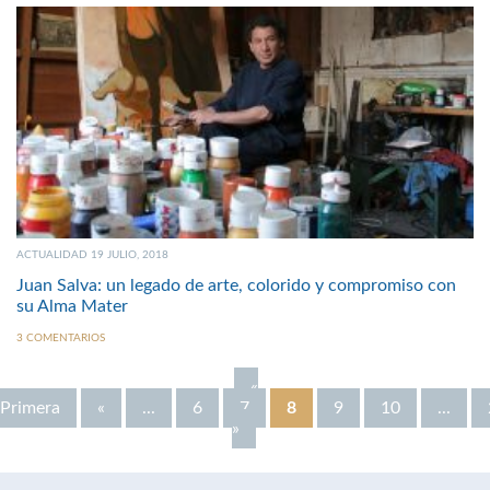
ACTUALIDAD 19 JULIO, 2018
Juan Salva: un legado de arte, colorido y compromiso con
su Alma Mater
3 COMENTARIOS
«
Primera
«
...
6
7
8
9
10
...
»