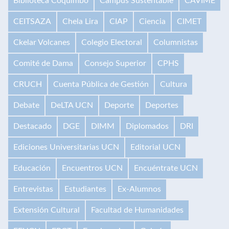
Biblioteca Coquimbo
Campus Sustentable
CAVIME
CEITSAZA
Chela Lira
CIAP
Ciencia
CIMET
Ckelar Volcanes
Colegio Electoral
Columnistas
Comité de Dama
Consejo Superior
CPHS
CRUCH
Cuenta Pública de Gestión
Cultura
Debate
DeLTA UCN
Deporte
Deportes
Destacado
DGE
DIMM
Diplomados
DRI
Ediciones Universitarias UCN
Editorial UCN
Educación
Encuentros UCN
Encuéntrate UCN
Entrevistas
Estudiantes
Ex-Alumnos
Extensión Cultural
Facultad de Humanidades