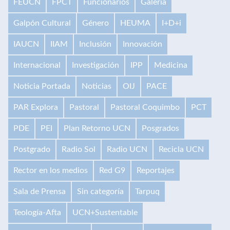
FEUCN
FPCT
Funcionarios
Galería
Galpón Cultural
Género
HEUMA
I+D+i
IAUCN
IIAM
Inclusión
Innovación
Internacional
Investigación
IPP
Medicina
Noticia Portada
Noticias
OIJ
PACE
PAR Explora
Pastoral
Pastoral Coquimbo
PCT
PDE
PEI
Plan Retorno UCN
Posgrados
Postgrado
Radio Sol
Radio UCN
Recicla UCN
Rector en los medios
Red G9
Reportajes
Sala de Prensa
Sin categoría
Tarpuq
Teología-Afta
UCN+Sustentable