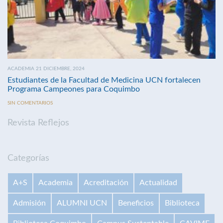
ACADEMIA 21 DICIEMBRE, 2024
Estudiantes de la Facultad de Medicina UCN fortalecen
Programa Campeones para Coquimbo
SIN COMENTARIOS
Revista Reflejos
Categorías
A+S
Academia
Acreditación
Actualidad
Admisión
ALUMNI UCN
Beneficios
Biblioteca