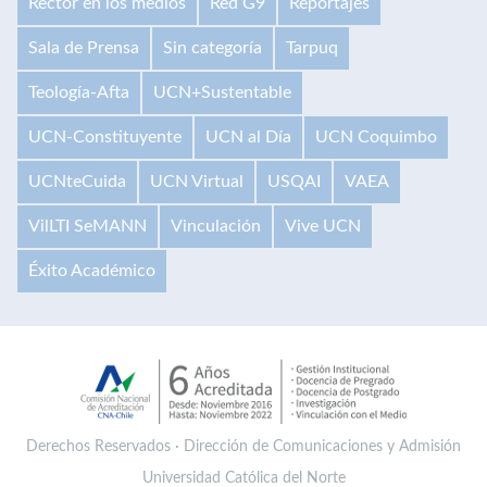
Rector en los medios
Red G9
Reportajes
Sala de Prensa
Sin categoría
Tarpuq
Teología-Afta
UCN+Sustentable
UCN-Constituyente
UCN al Día
UCN Coquimbo
UCNteCuida
UCN Virtual
USQAI
VAEA
VilLTI SeMANN
Vinculación
Vive UCN
Éxito Académico
Derechos Reservados · Dirección de Comunicaciones y Admisión
Universidad Católica del Norte