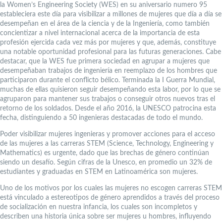
la Women’s Engineering Society (WES) en su aniversario numero 95
estableciera este día para visibilizar a millones de mujeres que día a día se
desempeñan en el área de la ciencia y de la Ingeniería, como también
concientizar a nivel internacional acerca de la importancia de esta
profesión ejercida cada vez más por mujeres y que, además, constituye
una notable oportunidad profesional para las futuras generaciones. Cabe
destacar, que la WES fue primera sociedad en agrupar a mujeres que
desempeñaban trabajos de ingeniería en reemplazo de los hombres que
participaron durante el conflicto bélico. Terminada la I Guerra Mundial,
muchas de ellas quisieron seguir desempeñando esta labor, por lo que se
agruparon para mantener sus trabajos o conseguir otros nuevos tras el
retorno de los soldados. Desde el año 2016, la UNESCO patrocina esta
fecha, distinguiendo a 50 ingenieras destacadas de todo el mundo.
Poder visibilizar mujeres ingenieras y promover acciones para el acceso
de las mujeres a las carreras STEM (Science, Technology, Engineering y
Mathematics) es urgente, dado que las brechas de género continúan
siendo un desafío. Según cifras de la Unesco, en promedio un 32% de
estudiantes y graduadas en STEM en Latinoamérica son mujeres.
Uno de los motivos por los cuales las mujeres no escogen carreras STEM
está vinculado a estereotipos de género aprendidos a través del proceso
de socialización en nuestra infancia, los cuales son incompletos y
describen una historia única sobre ser mujeres u hombres, influyendo