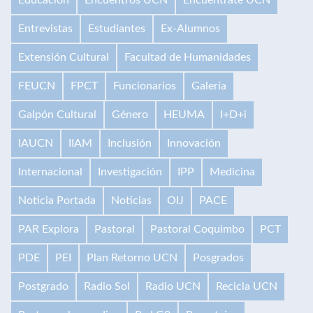
Educación
Encuentros UCN
Encuéntrate UCN
Entrevistas
Estudiantes
Ex-Alumnos
Extensión Cultural
Facultad de Humanidades
FEUCN
FPCT
Funcionarios
Galería
Galpón Cultural
Género
HEUMA
I+D+i
IAUCN
IIAM
Inclusión
Innovación
Internacional
Investigación
IPP
Medicina
Noticia Portada
Noticias
OIJ
PACE
PAR Explora
Pastoral
Pastoral Coquimbo
PCT
PDE
PEI
Plan Retorno UCN
Posgrados
Postgrado
Radio Sol
Radio UCN
Recicla UCN