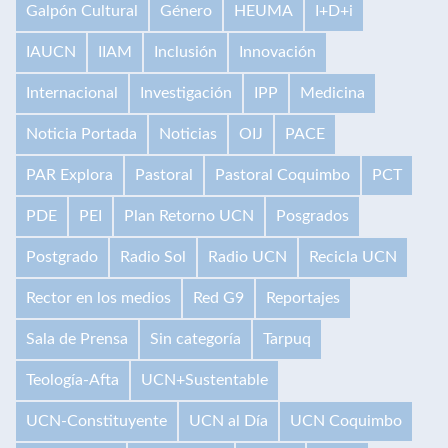
Galpón Cultural
Género
HEUMA
I+D+i
IAUCN
IIAM
Inclusión
Innovación
Internacional
Investigación
IPP
Medicina
Noticia Portada
Noticias
OIJ
PACE
PAR Explora
Pastoral
Pastoral Coquimbo
PCT
PDE
PEI
Plan Retorno UCN
Posgrados
Postgrado
Radio Sol
Radio UCN
Recicla UCN
Rector en los medios
Red G9
Reportajes
Sala de Prensa
Sin categoría
Tarpuq
Teología-Afta
UCN+Sustentable
UCN-Constituyente
UCN al Día
UCN Coquimbo