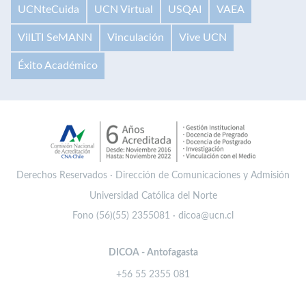
UCNteCuida
UCN Virtual
USQAI
VAEA
VilLTI SeMANN
Vinculación
Vive UCN
Éxito Académico
Derechos Reservados · Dirección de Comunicaciones y Admisión
Universidad Católica del Norte
Fono (56)(55) 2355081 · dicoa@ucn.cl
DICOA - Antofagasta
+56 55 2355 081