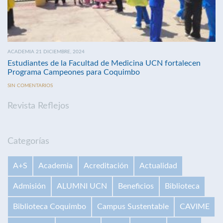
ACADEMIA 21 DICIEMBRE, 2024
Estudiantes de la Facultad de Medicina UCN fortalecen
Programa Campeones para Coquimbo
SIN COMENTARIOS
Revista Reflejos
Categorías
A+S
Academia
Acreditación
Actualidad
Admisión
ALUMNI UCN
Beneficios
Biblioteca
Biblioteca Coquimbo
Campus Sustentable
CAVIME