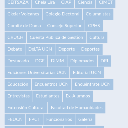
CEITSAZA
Chela Lira
CIAP
Ciencia
CIMET
Ckelar Volcanes
Colegio Electoral
Columnistas
Comité de Dama
Consejo Superior
CPHS
CRUCH
Cuenta Pública de Gestión
Cultura
Debate
DeLTA UCN
Deporte
Deportes
Destacado
DGE
DIMM
Diplomados
DRI
Ediciones Universitarias UCN
Editorial UCN
Educación
Encuentros UCN
Encuéntrate UCN
Entrevistas
Estudiantes
Ex-Alumnos
Extensión Cultural
Facultad de Humanidades
FEUCN
FPCT
Funcionarios
Galería