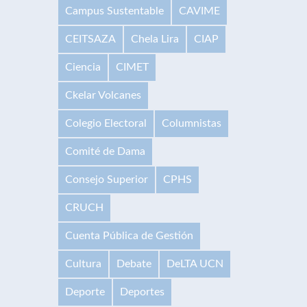
Campus Sustentable
CAVIME
CEITSAZA
Chela Lira
CIAP
Ciencia
CIMET
Ckelar Volcanes
Colegio Electoral
Columnistas
Comité de Dama
Consejo Superior
CPHS
CRUCH
Cuenta Pública de Gestión
Cultura
Debate
DeLTA UCN
Deporte
Deportes