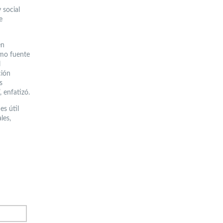
 social
e
en
omo fuente
l
ción
s
 enfatizó.
es útil
les,