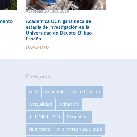
Academia 20 Julio, 2018
emento
Académica UCN gana beca de
estadía de investigación en la
Universidad de Deusto, Bilbao-
España
1 COMENTARIO
Categorías
A+S
Academia
Acreditación
Actualidad
Admisión
ALUMNI UCN
Beneficios
Biblioteca
Biblioteca Coquimbo