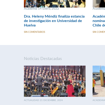
Academia 14 Enero, 2022
Academia
Dra. Heleny Méndiz finaliza estancia
Académ
de investigación en Universidad de
nomina
Huelva
Chile 
SIN COMENTARIOS
SIN COME
Noticias Destacadas
ACTUALIDAD 21 DICIEMBRE, 2024
ACADEMIA 