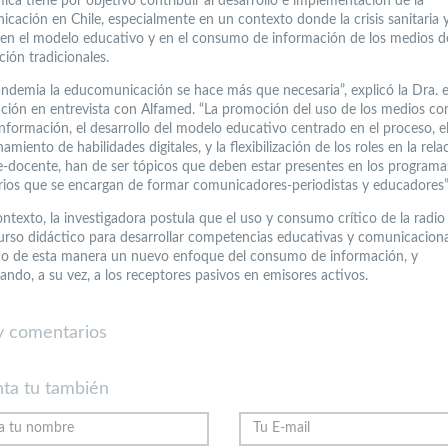
ica tiene por objetivo contribuir al desarrollo e implementación de la
cación en Chile, especialmente en un contexto donde la crisis sanitaria y
en el modelo educativo y en el consumo de información de los medios d
ión tradicionales.
pandemia la educomunicación se hace más que necesaria”, explicó la Dra. 
ión en entrevista con Alfamed. “La promoción del uso de los medios c
información, el desarrollo del modelo educativo centrado en el proceso, e
amiento de habilidades digitales, y la flexibilización de los roles en la rela
e-docente, han de ser tópicos que deben estar presentes en los programa
arios que se encargan de formar comunicadores-periodistas y educadores”,
ntexto, la investigadora postula que el uso y consumo crítico de la radio 
rso didáctico para desarrollar competencias educativas y comunicaciona
o de esta manera un nuevo enfoque del consumo de información, y
ando, a su vez, a los receptores pasivos en emisores activos.
 comentarios
ta tu también