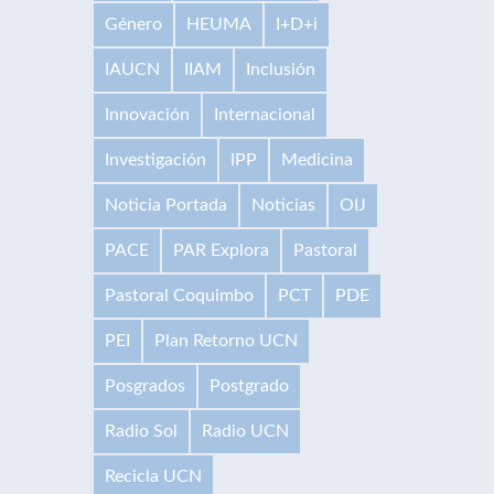
Género
HEUMA
I+D+i
IAUCN
IIAM
Inclusión
Innovación
Internacional
Investigación
IPP
Medicina
Noticia Portada
Noticias
OIJ
PACE
PAR Explora
Pastoral
Pastoral Coquimbo
PCT
PDE
PEI
Plan Retorno UCN
Posgrados
Postgrado
Radio Sol
Radio UCN
Recicla UCN