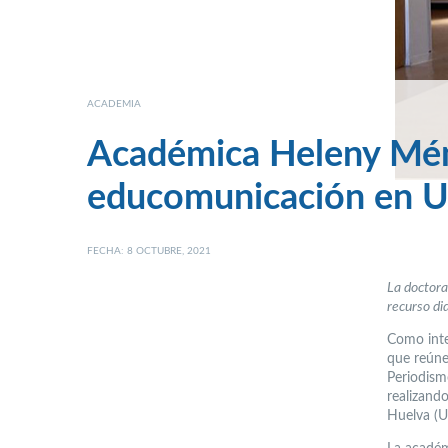
ACADEMIA
Académica Heleny Ménd
educomunicación en U
FECHA: 8 OCTUBRE, 2021
La doctora
recurso di
Como inte
que reúne
Periodism
realizand
Huelva (U