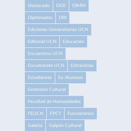
Destacado
DGE
DIMM
Diplomados
DRI
Ediciones Universitarias UCN
Editorial UCN
Educación
Encuentros UCN
Encuéntrate UCN
Entrevistas
Estudiantes
Ex-Alumnos
Extensión Cultural
Facultad de Humanidades
FEUCN
FPCT
Funcionarios
Galería
Galpón Cultural