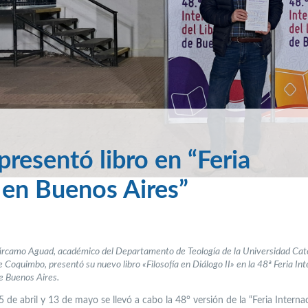
resentó libro en “Feria
o en Buenos Aires”
rcamo Aguad, académico del Departamento de Teología de la Universidad Cató
 Coquimbo, presentó su nuevo libro «Filosofía en Diálogo II» en la 48ª Feria Int
de Buenos Aires.
5 de abril y 13 de mayo se llevó a cabo la 48° versión de la “Feria Interna