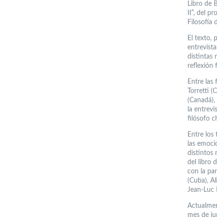
Libro de B
II”, del 
Filosofía
El texto, 
entrevist
distintas 
reflexión
Entre las
Torretti (
(Canadá),
la entrevi
filósofo 
Entre los 
las emocio
distintos
del libro 
con la par
(Cuba), Al
Jean-Luc 
Actualment
mes de ju