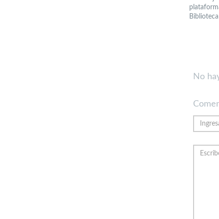
plataform
Bibliotec
No hay
Comen