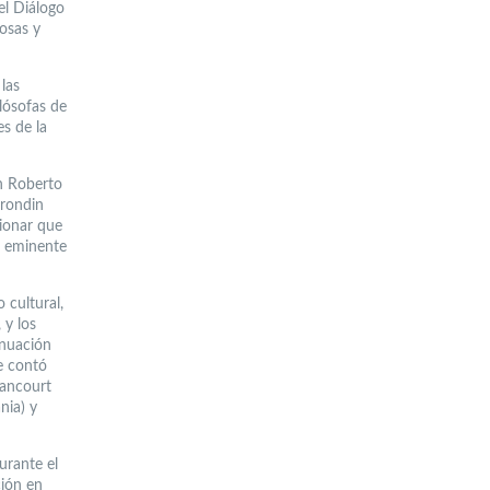
el Diálogo
iosas y
las
lósofas de
es de la
an Roberto
Grondin
ionar que
el eminente
 cultural,
 y los
inuación
ue contó
tancourt
nia) y
urante el
ción en