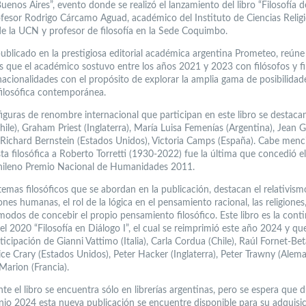
uenos Aires”, evento donde se realizó el lanzamiento del libro “Filosofía d
profesor Rodrigo Cárcamo Aguad, académico del Instituto de Ciencias Relig
 de la UCN y profesor de filosofía en la Sede Coquimbo.
publicado en la prestigiosa editorial académica argentina Prometeo, reúne 
as que el académico sostuvo entre los años 2021 y 2023 con filósofos y fi
nacionalidades con el propósito de explorar la amplia gama de posibilidad
 filosófica contemporánea.
 figuras de renombre internacional que participan en este libro se destac
Chile), Graham Priest (Inglaterra), María Luisa Femenías (Argentina), Jean 
 Richard Bernstein (Estados Unidos), Victoria Camps (España). Cabe menc
sta filosófica a Roberto Torretti (1930-2022) fue la última que concedió 
chileno Premio Nacional de Humanidades 2011.
temas filosóficos que se abordan en la publicación, destacan el relativismo
nes humanas, el rol de la lógica en el pensamiento racional, las religiones,
 modos de concebir el propio pensamiento filosófico. Este libro es la cont
del 2020 “Filosofía en Diálogo I”, el cual se reimprimió este año 2024 y q
ticipación de Gianni Vattimo (Italia), Carla Cordua (Chile), Raúl Fornet-Be
ice Crary (Estados Unidos), Peter Hacker (Inglaterra), Peter Trawny (Alema
Marion (Francia).
e el libro se encuentra sólo en librerías argentinas, pero se espera que d
nio 2024 esta nueva publicación se encuentre disponible para su adquisi