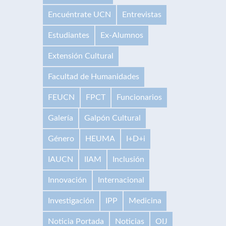
Encuéntrate UCN
Entrevistas
Estudiantes
Ex-Alumnos
Extensión Cultural
Facultad de Humanidades
FEUCN
FPCT
Funcionarios
Galería
Galpón Cultural
Género
HEUMA
I+D+i
IAUCN
IIAM
Inclusión
Innovación
Internacional
Investigación
IPP
Medicina
Noticia Portada
Noticias
OIJ