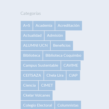
Categorías
A+S
Academia
Acreditación
Actualidad
Admisión
ALUMNI UCN
Beneficios
Biblioteca
Biblioteca Coquimbo
Campus Sustentable
CAVIME
CEITSAZA
Chela Lira
CIAP
Ciencia
CIMET
Ckelar Volcanes
Colegio Electoral
Columnistas