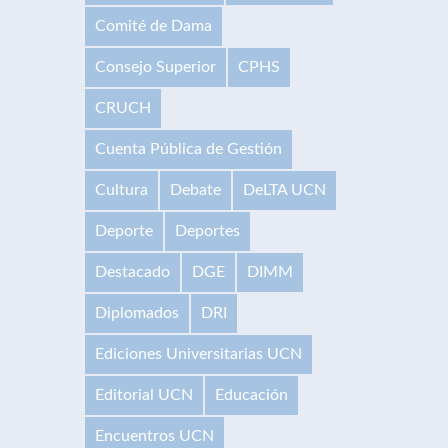
Comité de Dama
Consejo Superior
CPHS
CRUCH
Cuenta Pública de Gestión
Cultura
Debate
DeLTA UCN
Deporte
Deportes
Destacado
DGE
DIMM
Diplomados
DRI
Ediciones Universitarias UCN
Editorial UCN
Educación
Encuentros UCN