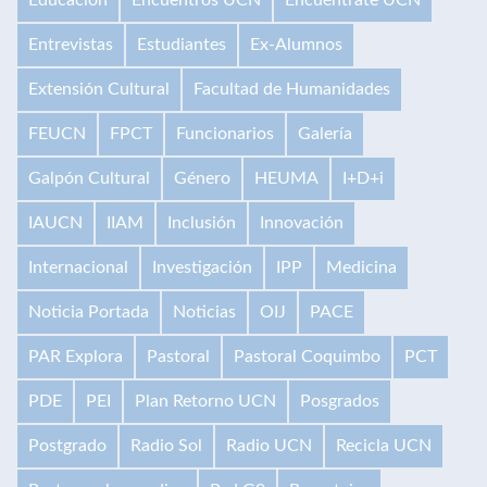
Educación
Encuentros UCN
Encuéntrate UCN
Entrevistas
Estudiantes
Ex-Alumnos
Extensión Cultural
Facultad de Humanidades
FEUCN
FPCT
Funcionarios
Galería
Galpón Cultural
Género
HEUMA
I+D+i
IAUCN
IIAM
Inclusión
Innovación
Internacional
Investigación
IPP
Medicina
Noticia Portada
Noticias
OIJ
PACE
PAR Explora
Pastoral
Pastoral Coquimbo
PCT
PDE
PEI
Plan Retorno UCN
Posgrados
Postgrado
Radio Sol
Radio UCN
Recicla UCN