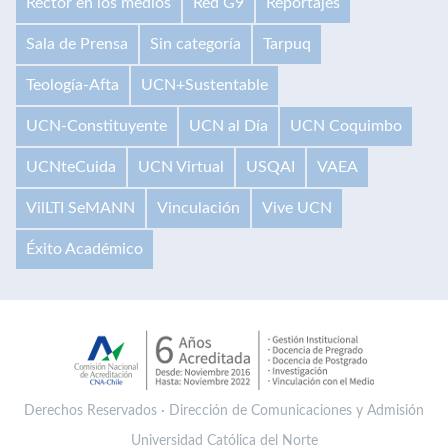
Rector en los medios
Red G9
Reportajes
Sala de Prensa
Sin categoría
Tarpuq
Teología-Afta
UCN+Sustentable
UCN-Constituyente
UCN al Día
UCN Coquimbo
UCNteCuida
UCN Virtual
USQAI
VAEA
VilLTI SeMANN
Vinculación
Vive UCN
Éxito Académico
Derechos Reservados · Dirección de Comunicaciones y Admisión
Universidad Católica del Norte