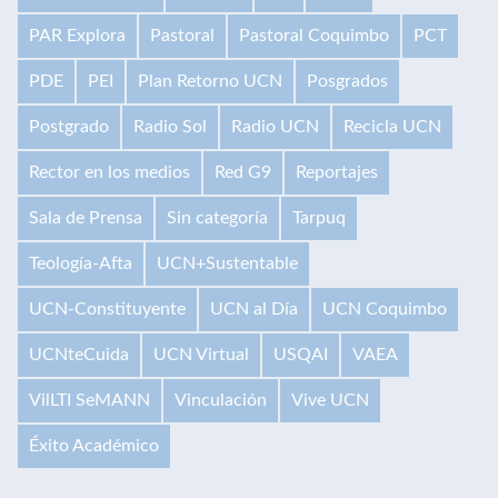
PAR Explora
Pastoral
Pastoral Coquimbo
PCT
PDE
PEI
Plan Retorno UCN
Posgrados
Postgrado
Radio Sol
Radio UCN
Recicla UCN
Rector en los medios
Red G9
Reportajes
Sala de Prensa
Sin categoría
Tarpuq
Teología-Afta
UCN+Sustentable
UCN-Constituyente
UCN al Día
UCN Coquimbo
UCNteCuida
UCN Virtual
USQAI
VAEA
VilLTI SeMANN
Vinculación
Vive UCN
Éxito Académico