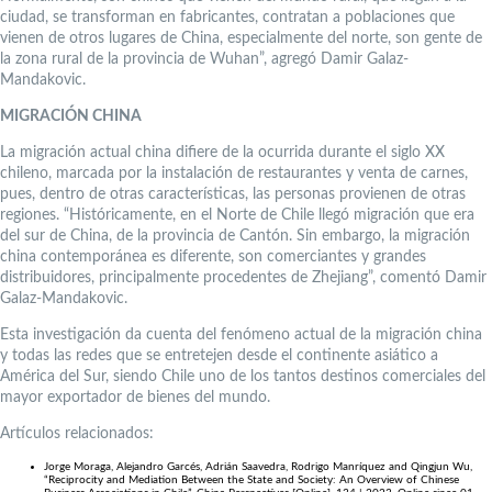
ciudad, se transforman en fabricantes, contratan a poblaciones que
vienen de otros lugares de China, especialmente del norte, son gente de
la zona rural de la provincia de Wuhan”, agregó Damir Galaz-
Mandakovic.
MIGRACIÓN CHINA
La migración actual china difiere de la ocurrida durante el siglo XX
chileno, marcada por la instalación de restaurantes y venta de carnes,
pues, dentro de otras características, las personas provienen de otras
regiones. “Históricamente, en el Norte de Chile llegó migración que era
del sur de China, de la provincia de Cantón. Sin embargo, la migración
china contemporánea es diferente, son comerciantes y grandes
distribuidores, principalmente procedentes de Zhejiang”, comentó Damir
Galaz-Mandakovic.
Esta investigación da cuenta del fenómeno actual de la migración china
y todas las redes que se entretejen desde el continente asiático a
América del Sur, siendo Chile uno de los tantos destinos comerciales del
mayor exportador de bienes del mundo.
Artículos relacionados:
Jorge Moraga, Alejandro Garcés, Adrián Saavedra, Rodrigo Manríquez and Qingjun Wu,
“Reciprocity and Mediation Between the State and Society: An Overview of Chinese