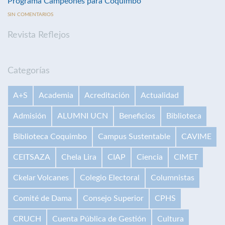
Programa Campeones para Coquimbo
SIN COMENTARIOS
Revista Reflejos
Categorías
A+S
Academia
Acreditación
Actualidad
Admisión
ALUMNI UCN
Beneficios
Biblioteca
Biblioteca Coquimbo
Campus Sustentable
CAVIME
CEITSAZA
Chela Lira
CIAP
Ciencia
CIMET
Ckelar Volcanes
Colegio Electoral
Columnistas
Comité de Dama
Consejo Superior
CPHS
CRUCH
Cuenta Pública de Gestión
Cultura