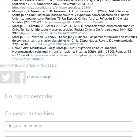
Business Associations in Chile”, China Perspectives [Online], 134 | 2023, Online since 01
September 2024, connection on 20 November 2023. URL:
http://journals.openedition.org/chinaperspectives/15840
Moraga R., J., Manríquez S., R., Invernón D., G., & Zamora K., T. (2022). Malls chinos en
Santiago de Chile. Inserción, posicionamiento y expansión comercial china en el barrio
Unión Latinoamericana. Rumbos TS. Un Espacio Crítico Para La Reflexión En Ciencias
Sociales, (27), 195-215.
https://doi.org/10.51188/rrts.num27.648
Moraga, J., Saavedra, A., Garcés, A., & Wu, Q. (2021). Asociacionismo empresarial chino en
Chile. Territorio, liderazgos y actores sociales. Revista Chilena De Antropología, (44), 322–
337.
https://doi.org/10.5354/0719-1472.2021.61605
Moraga, J., & Invernón, G. (2022). La sangre y el dinero. Los patrones familiares en las redes
de comerciantes transnacionales chinos en Chile. Disparidades. Revista De Antropología,
77(1), e010.
https://doi.org/10.3989/dra.2022.010
Damir Galaz-Mandakovic, Jorge Moraga (2021) Migración china en Tocopilla.
Heterogeneidad relacional y transformaciones internas (Chile, 1884-1960). Rumbos TS
vol.16 no.24.
https://www.scielo.cl/scielo.php?script=sci_arttext&pid=S0719-
77212021000100085
.
COMPARTIR LA NOTICIA A TRAVÉS DE:
Enviar a un amigo
No hay comentarios
Comenta tu también