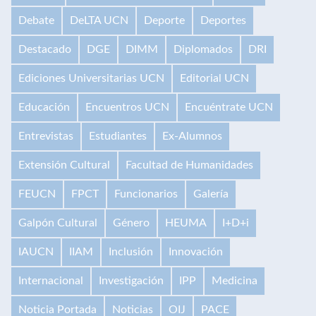
Debate
DeLTA UCN
Deporte
Deportes
Destacado
DGE
DIMM
Diplomados
DRI
Ediciones Universitarias UCN
Editorial UCN
Educación
Encuentros UCN
Encuéntrate UCN
Entrevistas
Estudiantes
Ex-Alumnos
Extensión Cultural
Facultad de Humanidades
FEUCN
FPCT
Funcionarios
Galería
Galpón Cultural
Género
HEUMA
I+D+i
IAUCN
IIAM
Inclusión
Innovación
Internacional
Investigación
IPP
Medicina
Noticia Portada
Noticias
OIJ
PACE