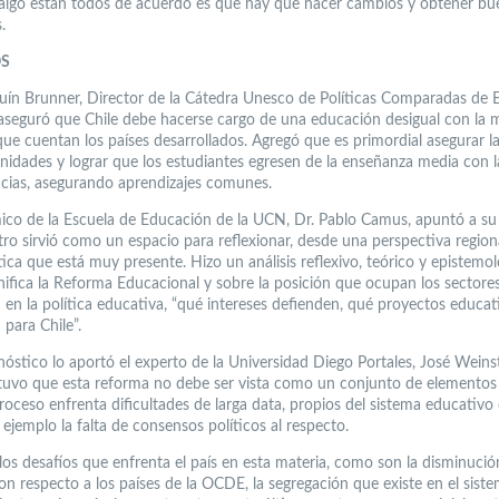
 algo están todos de acuerdo es que hay que hacer cambios y obtener b
.
OS
uín Brunner, Director de la Cátedra Unesco de Políticas Comparadas de
 aseguró que Chile debe hacerse cargo de una educación desigual con la 
que cuentan los países desarrollados. Agregó que es primordial asegurar l
nidades y lograr que los estudiantes egresen de la enseñanza media con 
ias, asegurando aprendizajes comunes.
ico de la Escuela de Educación de la UCN, Dr. Pablo Camus, apuntó a su
tro sirvió como un espacio para reflexionar, desde una perspectiva region
ica que está muy presente. Hizo un análisis reflexivo, teórico y epistemol
gnifica la Reforma Educacional y sobre la posición que ocupan los sectore
n en la política educativa, “qué intereses defienden, qué proyectos educat
para Chile”.
nóstico lo aportó el experto de la Universidad Diego Portales, José Weinst
tuvo que esta reforma no debe ser vista como un conjunto de elementos 
roceso enfrenta dificultades de larga data, propios del sistema educativo 
ejemplo la falta de consensos políticos al respecto.
os desafíos que enfrenta el país en esta materia, como son la disminució
n respecto a los países de la OCDE, la segregación que existe en el siste