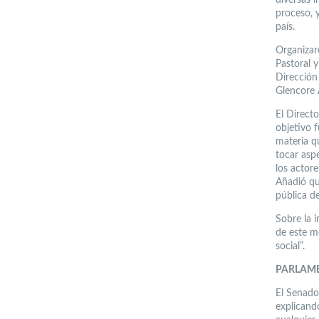
proceso, 
país.
Organizaro
Pastoral 
Dirección
Glencore 
El Directo
objetivo 
materia q
tocar asp
los actor
Añadió qu
pública de
Sobre la i
de este m
social”.
PARLAM
El Senador
explicand