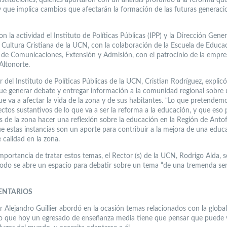
y que implica cambios que afectarán la formación de las futuras generaci
n la actividad el Instituto de Políticas Públicas (IPP) y la Dirección Gener
y Cultura Cristiana de la UCN, con la colaboración de la Escuela de Educac
 de Comunicaciones, Extensión y Admisión, con el patrocinio de la empre
Altonorte.
r del Instituto de Políticas Públicas de la UCN, Cristian Rodríguez, explicó
fue generar debate y entregar información a la comunidad regional sobre
ue va a afectar la vida de la zona y de sus habitantes. “Lo que pretendem
ectos sustantivos de lo que va a ser la reforma a la educación, y que eso 
es de la zona hacer una reflexión sobre la educación en la Región de Antof
e estas instancias son un aporte para contribuir a la mejora de una educ
 calidad en la zona.
mportancia de tratar estos temas, el Rector (s) de la UCN, Rodrigo Alda, 
odo se abre un espacio para debatir sobre un tema “de una tremenda sen
ENTARIOS
 Alejandro Guillier abordó en la ocasión temas relacionados con la global
o que hoy un egresado de enseñanza media tiene que pensar que puede v