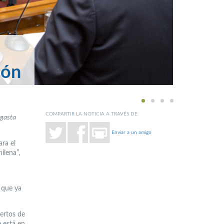
ión
1
2
3
4
COMPARTIR LA NOTICIA A TRAVÉS DE:
agasta
Enviar a un amigo
ara el
ilena”,
 que ya
pertos de
e está en