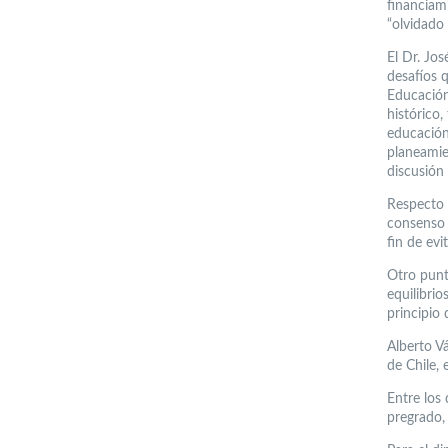
financiami
“olvidado 
El Dr. Jo
desafíos 
Educación
histórico,
educación
planeamie
discusión
Respecto 
consenso p
fin de ev
Otro punt
equilibri
principio 
Alberto V
de Chile, 
Entre los 
pregrado, 