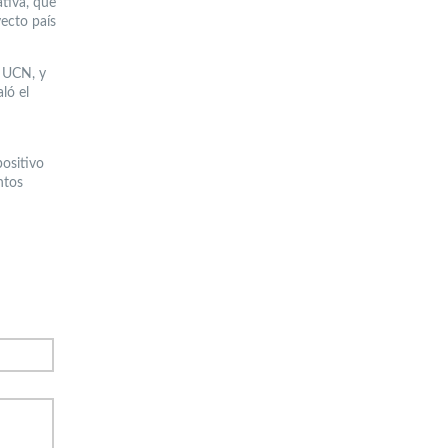
ativa, que
yecto país
a UCN, y
ló el
positivo
ntos