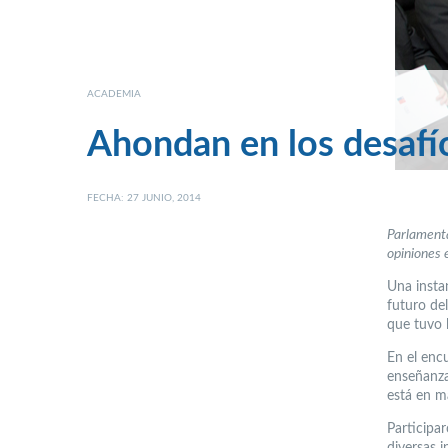
ACADEMIA
Ahondan en los desafío
FECHA: 27 JUNIO, 2014
Parlamenta
opiniones e
Una instan
futuro del
que tuvo 
En el enc
enseñanza
está en m
Participa
diversas 