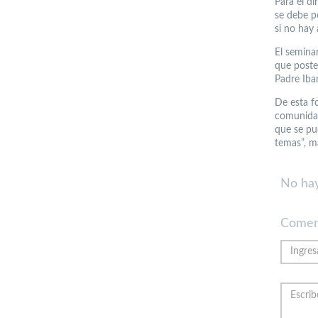
Para el d
se debe p
si no hay 
El seminar
que poste
Padre Ibar
De esta fo
comunidad
que se pu
temas”, ma
No hay
Comen