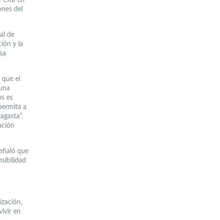
ones del
al de
ión y la
sa
 que el
 una
os es
permita a
agasta”.
ación
señaló que
sibilidad
ización,
ivir en