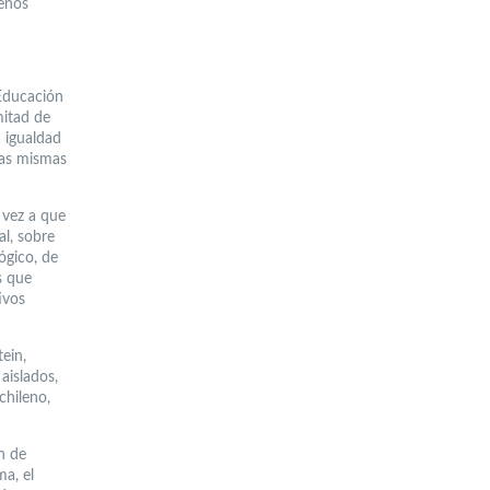
uenos
 Educación
mitad de
a igualdad
las mismas
 vez a que
al, sobre
ógico, de
s que
ivos
ein,
aislados,
chileno,
n de
ma, el