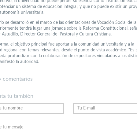
irectivo, la universidad no puede perder su esencia como institución educ
otenciar un sistema de educación integral, y que no puede existir un pro
autonomía universitaria.
io se desarrolló en el marco de las orientaciones de Vocación Social de l
riormente tendrá lugar una jornada sobre la Reforma Constitucional, seña
 Astudillo, Director General de Pastoral y Cultura Cristiana.
rma, el objetivo principal fue aportar a la comunidad universitaria y a la
 regional con temas relevantes, desde el punto de vista académico. “Es 
eda profundizar con la colaboración de expositores vinculados a los disti
nifestó la autoridad.
 comentarios
ta tu también