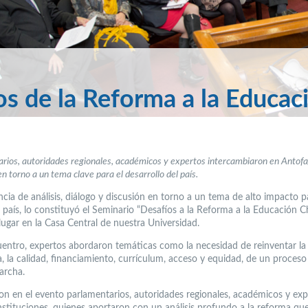
s de la Reforma a la Educac
rios, autoridades regionales, académicos y expertos intercambiaron en Antof
n torno a un tema clave para el desarrollo del país.
cia de análisis, diálogo y discusión en torno a un tema de alto impacto p
 país, lo constituyó el Seminario “Desafíos a la Reforma a la Educación Ch
lugar en la Casa Central de nuestra Universidad.
uentro, expertos abordaron temáticas como la necesidad de reinventar la
, la calidad, financiamiento, currículum, acceso y equidad, de un proceso
archa.
ron en el evento parlamentarios, autoridades regionales, académicos y ex
instituciones, quienes aportaron con un análisis profundo a la reforma qu