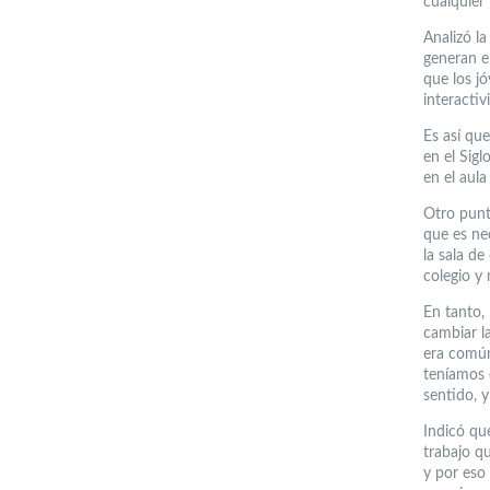
cualquier 
Analizó la
generan e
que los jó
interactiv
Es así qu
en el Sigl
en el aul
Otro punto
que es ne
la sala d
colegio y 
En tanto,
cambiar l
era común
teníamos 
sentido, 
Indicó qu
trabajo q
y por eso