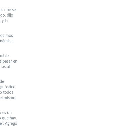
nes que se
do, dijo
 y la
onocimos
dinámica
ociales
e pasar en
mos al
 de
agnóstico
no todos
 el mismo
o es un
o que hay,
e”. Agregó