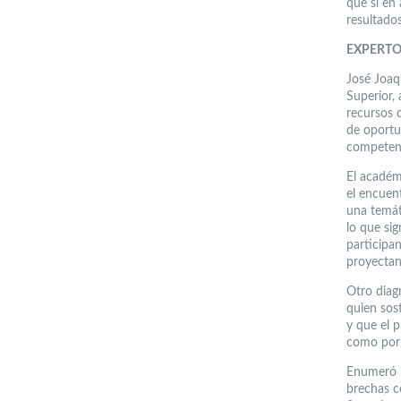
que si en
resultados
EXPERT
José Joaq
Superior,
recursos 
de oportu
competenc
El académ
el encuen
una temát
lo que si
participa
proyectan 
Otro diag
quien sos
y que el p
como por 
Enumeró l
brechas co