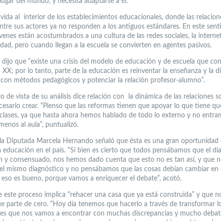
lugar del mundo, y necesita adaptarse a él.
 vida al interior de los establecimientos educacionales, donde las relacio
ntre sus actores ya no responden a los antiguos estándares. En este senti
venes están acostumbrados a una cultura de las redes sociales, la internet
idad, pero cuando llegan a la escuela se convierten en agentes pasivos.
e dijo que “existe una crisis del modelo de educación y de escuela que c
o XX; por lo tanto, parte de la educación es reinventar la enseñanza y la 
a con métodos pedagógicos y potenciar la relación profesor-alumno”.
 de vista de su análisis dice relación con la dinámica de las relaciones s
cesario crear. “Pienso que las reformas tienen que apoyar lo que tiene qu
e clases, ya que hasta ahora hemos hablado de todo lo externo y no entra
menos al aula”, puntualizó.
 la Diputada Marcela Hernando señaló que ésta es una gran oportunidad
a educación en el país. “Si bien es cierto que todos pensábamos que el di
 y consensuado, nos hemos dado cuenta que esto no es tan así, y que 
el mismo diagnóstico y no pensábamos que las cosas debían cambiar en
y eso es bueno, porque vamos a enriquecer el debate”, acotó.
e este proceso implica “rehacer una casa que ya está construida” y que n
ue parte de cero. “Hoy día tenemos que hacerlo a través de transformar l
 es que nos vamos a encontrar con muchas discrepancias y mucho debat