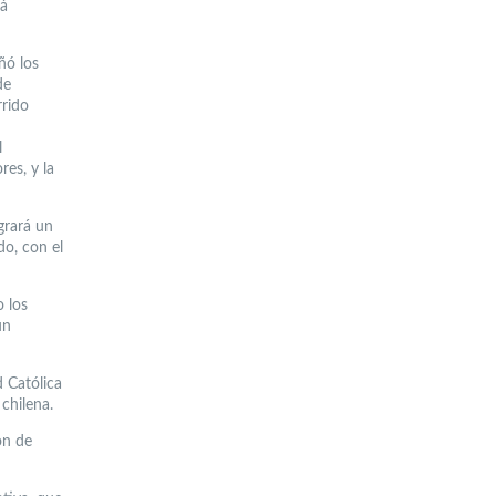
tá
ñó los
de
rrido
l
es, y la
grará un
do, con el
 los
un
d Católica
chilena.
ón de