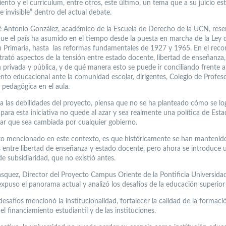
ento y el currículum, entre otros, este último, un tema que a su juicio es
e invisible” dentro del actual debate.
sé Antonio González, académico de la Escuela de Derecho de la UCN, rese
que el país ha asumido en el tiempo desde la puesta en marcha de la Ley 
 Primaria, hasta las reformas fundamentales de 1927 y 1965. En el reco
 trató aspectos de la tensión entre estado docente, libertad de enseñanza,
 privada y pública, y de qué manera esto se puede ir conciliando frente a
nto educacional ante la comunidad escolar, dirigentes, Colegio de Profesor
 pedagógica en el aula.
a las debilidades del proyecto, piensa que no se ha planteado cómo se lo
ara esta iniciativa no quede al azar y sea realmente una política de Esta
itar que sea cambiada por cualquier gobierno.
o mencionado en este contexto, es que históricamente se han mantenido
os entre libertad de enseñanza y estado docente, pero ahora se introduce 
de subsidiaridad, que no existió antes.
ásquez, Director del Proyecto Campus Oriente de la Pontificia Universida
expuso el panorama actual y analizó los desafíos de la educación superior 
desafíos mencionó la institucionalidad, fortalecer la calidad de la formaci
el financiamiento estudiantil y de las instituciones.