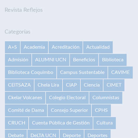
Revista Reflejos
Categorías
A+S
Academia
Acreditación
Actualidad
Admisión
ALUMNI UCN
Beneficios
Biblioteca
Biblioteca Coquimbo
Campus Sustentable
CAVIME
CEITSAZA
Chela Lira
CIAP
Ciencia
CIMET
Ckelar Volcanes
Colegio Electoral
Columnistas
Comité de Dama
Consejo Superior
CPHS
CRUCH
Cuenta Pública de Gestión
Cultura
Debate
DeLTA UCN
Deporte
Deportes