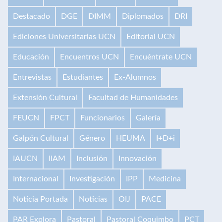
Destacado
DGE
DIMM
Diplomados
DRI
Ediciones Universitarias UCN
Editorial UCN
Educación
Encuentros UCN
Encuéntrate UCN
Entrevistas
Estudiantes
Ex-Alumnos
Extensión Cultural
Facultad de Humanidades
FEUCN
FPCT
Funcionarios
Galería
Galpón Cultural
Género
HEUMA
I+D+i
IAUCN
IIAM
Inclusión
Innovación
Internacional
Investigación
IPP
Medicina
Noticia Portada
Noticias
OIJ
PACE
PAR Explora
Pastoral
Pastoral Coquimbo
PCT