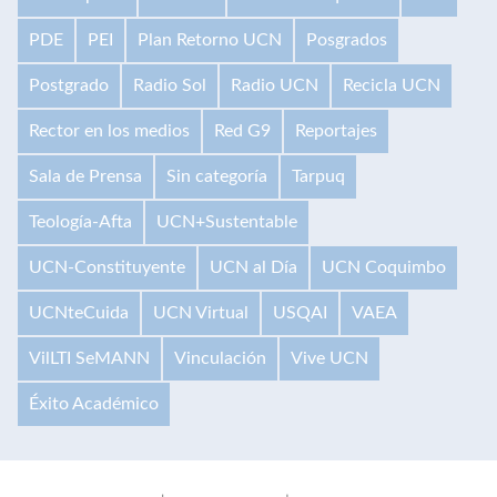
PDE
PEI
Plan Retorno UCN
Posgrados
Postgrado
Radio Sol
Radio UCN
Recicla UCN
Rector en los medios
Red G9
Reportajes
Sala de Prensa
Sin categoría
Tarpuq
Teología-Afta
UCN+Sustentable
UCN-Constituyente
UCN al Día
UCN Coquimbo
UCNteCuida
UCN Virtual
USQAI
VAEA
VilLTI SeMANN
Vinculación
Vive UCN
Éxito Académico