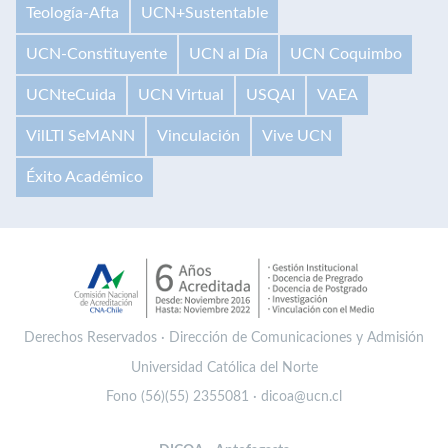
Teología-Afta
UCN+Sustentable
UCN-Constituyente
UCN al Día
UCN Coquimbo
UCNteCuida
UCN Virtual
USQAI
VAEA
VilLTI SeMANN
Vinculación
Vive UCN
Éxito Académico
Derechos Reservados · Dirección de Comunicaciones y Admisión
Universidad Católica del Norte
Fono (56)(55) 2355081 · dicoa@ucn.cl