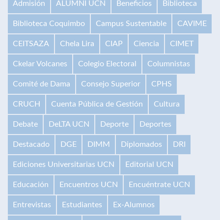
Admisión
ALUMNI UCN
Beneficios
Biblioteca
Biblioteca Coquimbo
Campus Sustentable
CAVIME
CEITSAZA
Chela Lira
CIAP
Ciencia
CIMET
Ckelar Volcanes
Colegio Electoral
Columnistas
Comité de Dama
Consejo Superior
CPHS
CRUCH
Cuenta Pública de Gestión
Cultura
Debate
DeLTA UCN
Deporte
Deportes
Destacado
DGE
DIMM
Diplomados
DRI
Ediciones Universitarias UCN
Editorial UCN
Educación
Encuentros UCN
Encuéntrate UCN
Entrevistas
Estudiantes
Ex-Alumnos