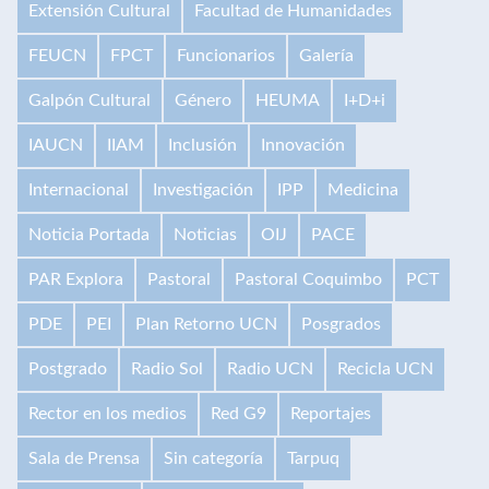
Extensión Cultural
Facultad de Humanidades
FEUCN
FPCT
Funcionarios
Galería
Galpón Cultural
Género
HEUMA
I+D+i
IAUCN
IIAM
Inclusión
Innovación
Internacional
Investigación
IPP
Medicina
Noticia Portada
Noticias
OIJ
PACE
PAR Explora
Pastoral
Pastoral Coquimbo
PCT
PDE
PEI
Plan Retorno UCN
Posgrados
Postgrado
Radio Sol
Radio UCN
Recicla UCN
Rector en los medios
Red G9
Reportajes
Sala de Prensa
Sin categoría
Tarpuq