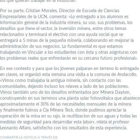
los que quieran trabajar en la industria».
Por su parte, Cristian Morales, Director de Escuela de Ciencias
Empresariales de la UCN, comenta: «Lo entregado a los alumnos es
información general de la industria minera, su uso, sus problemas, los
desafíos que tiene el sector, la inversión minera, entre otros temas
relacionados y terminará el electivo con una ayuda social que se
entregará a 5 minas de la pequeña minería, colaborando en mejorar la
administración de sus negocios. Lo fundamental es que estamos
trabajando en Vincular a los estudiantes con ésta y otras asignturas con
los problemas reales que enfrentarán en su cercano futuro profesional».
En ese contexto y para que los jóvenes palparan en terreno lo entregado
en clases, se organizó esta semana una visita a la comuna de Andacollo.
«Vimos como trabajaba la antigua minería, sin contacto con las
comunidades, dejando incluso los relaves a lado de las poblaciones.
Vimos también uno de los desafíos enfrentados por Minera Dayton,
construyendo en sus terrenos una planta solar fotovoltaica que abastece
aproximadamente el 30% de las necesidades mensuales de la minera
y finalmente fuimos a Cia Minera Teck, donde pudimos apreciar la
operación de la mina en su rajo, la reutilizacion de sus aguas y todas las
medidas de seguridad para desarrollar esta labor», relata el profesor
Leonardo Alfaro, satisfecho con los resultados de esta experiencia.
COMPARTIR LA NOTICIA A TRAVÉS DE: