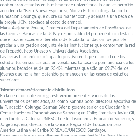
continuaron estudios en la misma sede universitaria, lo que les permitió
acceder a la “Beca Nueva Esperanza, Nuevo Futuro” otorgada por la
Fundación Colunga, que cubre su mantención, y además a una beca de
la propia UCN, asociada al costo de arancel.
María Alejandra Peralta, Directora del Departamento de Enseñanza de
las Ciencias Básicas de la UCN y responsable del propedéutico, destaca
que el poder acceder al beneficio de la citada fundación fue posible
gracias a una gestión conjunta de las instituciones que conforman la red
de Propedéuticos Unesco y Universidades Asociadas.
Las becas han tenido un impacto positivo en la permanencia de los
estudiantes en sus carreras universitarias. La tasa de permanencia de los
alumnos becados es de un 95,4%, mientras que sólo un 69,7% de los
jóvenes que no la han obtenido permanecen en las casas de estudios
superiores.
Talentos democráticamente distribuidos
En la ceremonia de entrega estuvieron presentes varios de los
universitarios beneficiados, así como Karinna Soto, directora ejecutiva de
la Fundación Colunga; Germán Sáenz, gerente senior de Ciudadanía y
Comunicaciones Corporativas de Samsung en Chile; Francisco Javier Gil,
director de la Cátedra UNESCO de Inclusión en la Educación Superior, y
Jorge Sequeira, director de la Oficina Regional de Educación para
América Latina y el Caribe (OREALC/UNESCO Santiago).