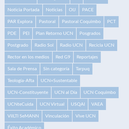
Noticia Portada
Noticias
OIJ
PACE
PAR Explora
Pastoral
Pastoral Coquimbo
PCT
PDE
PEI
Plan Retorno UCN
Posgrados
Postgrado
Radio Sol
Radio UCN
Recicla UCN
Rector en los medios
Red G9
Reportajes
Sala de Prensa
Sin categoría
Tarpuq
Teología-Afta
UCN+Sustentable
UCN-Constituyente
UCN al Día
UCN Coquimbo
UCNteCuida
UCN Virtual
USQAI
VAEA
VilLTI SeMANN
Vinculación
Vive UCN
Éxito Académico