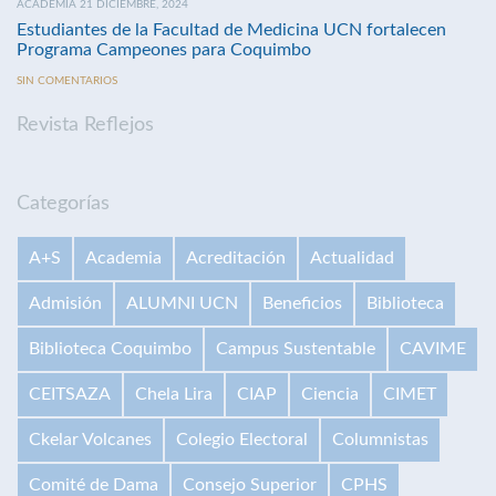
ACADEMIA 21 DICIEMBRE, 2024
Estudiantes de la Facultad de Medicina UCN fortalecen
Programa Campeones para Coquimbo
SIN COMENTARIOS
Revista Reflejos
Categorías
A+S
Academia
Acreditación
Actualidad
Admisión
ALUMNI UCN
Beneficios
Biblioteca
Biblioteca Coquimbo
Campus Sustentable
CAVIME
CEITSAZA
Chela Lira
CIAP
Ciencia
CIMET
Ckelar Volcanes
Colegio Electoral
Columnistas
Comité de Dama
Consejo Superior
CPHS