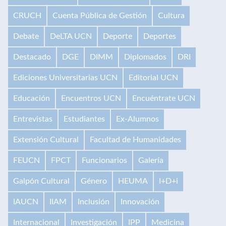
CRUCH
Cuenta Pública de Gestión
Cultura
Debate
DeLTA UCN
Deporte
Deportes
Destacado
DGE
DIMM
Diplomados
DRI
Ediciones Universitarias UCN
Editorial UCN
Educación
Encuentros UCN
Encuéntrate UCN
Entrevistas
Estudiantes
Ex-Alumnos
Extensión Cultural
Facultad de Humanidades
FEUCN
FPCT
Funcionarios
Galería
Galpón Cultural
Género
HEUMA
I+D+i
IAUCN
IIAM
Inclusión
Innovación
Internacional
Investigación
IPP
Medicina