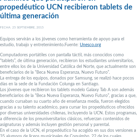
propedéutico UCN recibieron tablets de
última generación
FECHA: 25 SEPTIEMBRE, 2015
Equipos servirán a los jóvenes como herramienta de apoyo para el
estudio, trabajo y entretenimiento.Fuente:
Unesco.org
Computadores portátiles con pantalla táctil, más conocidos como
“tablets”, de última generación, recibieron los estudiantes universitarios,
entre ellos los de la Universidad Católica del Norte, que actualmente son
beneficiarios de la “Beca Nueva Esperanza, Nuevo Futuro”.
La entrega de los equipos, donados por Samsung, se realizó hace pocos
días en la sede de la Fundación Colunga en Santiago.
Los jóvenes que recibieron los tablets modelo Galaxy Tab A son además
beneficiarios de la “Beca Nueva Esperanza, Nuevo Futuro”, gracias a que,
cuando cursaban su cuarto año de enseñanza media, fueron elegidos
gracias a su talento académico, para cursar los propedéuticos ofrecidos
por diversas universidades chilenas, incluyendo la UCN. Estos programas,
a diferencia de los preuniversitarios clásicos, refuerzan contenidos de
asignaturas y además incluyen gestión personal y parental.
En el caso de la UCN, el propedéutico ha acogido en sus dos versiones a
35 alumnos de liceos municipales de Coquimbo, 22 de los cuales