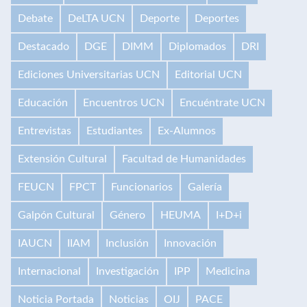
Debate
DeLTA UCN
Deporte
Deportes
Destacado
DGE
DIMM
Diplomados
DRI
Ediciones Universitarias UCN
Editorial UCN
Educación
Encuentros UCN
Encuéntrate UCN
Entrevistas
Estudiantes
Ex-Alumnos
Extensión Cultural
Facultad de Humanidades
FEUCN
FPCT
Funcionarios
Galería
Galpón Cultural
Género
HEUMA
I+D+i
IAUCN
IIAM
Inclusión
Innovación
Internacional
Investigación
IPP
Medicina
Noticia Portada
Noticias
OIJ
PACE