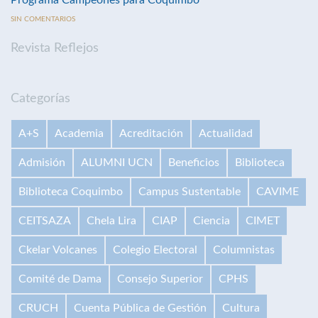
SIN COMENTARIOS
Revista Reflejos
Categorías
A+S
Academia
Acreditación
Actualidad
Admisión
ALUMNI UCN
Beneficios
Biblioteca
Biblioteca Coquimbo
Campus Sustentable
CAVIME
CEITSAZA
Chela Lira
CIAP
Ciencia
CIMET
Ckelar Volcanes
Colegio Electoral
Columnistas
Comité de Dama
Consejo Superior
CPHS
CRUCH
Cuenta Pública de Gestión
Cultura