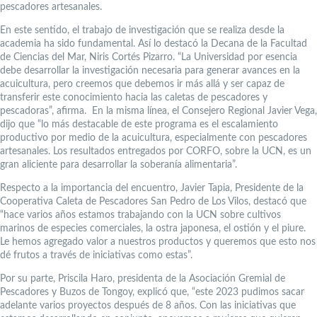
pescadores artesanales.
En este sentido, el trabajo de investigación que se realiza desde la
academia ha sido fundamental. Así lo destacó la Decana de la Facultad
de Ciencias del Mar, Niris Cortés Pizarro. “La Universidad por esencia
debe desarrollar la investigación necesaria para generar avances en la
acuicultura, pero creemos que debemos ir más allá y ser capaz de
transferir este conocimiento hacia las caletas de pescadores y
pescadoras”, afirma. En la misma línea, el Consejero Regional Javier Vega,
dijo que “lo más destacable de este programa es el escalamiento
productivo por medio de la acuicultura, especialmente con pescadores
artesanales. Los resultados entregados por CORFO, sobre la UCN, es un
gran aliciente para desarrollar la soberanía alimentaria”.
Respecto a la importancia del encuentro, Javier Tapia, Presidente de la
Cooperativa Caleta de Pescadores San Pedro de Los Vilos, destacó que
“hace varios años estamos trabajando con la UCN sobre cultivos
marinos de especies comerciales, la ostra japonesa, el ostión y el piure.
Le hemos agregado valor a nuestros productos y queremos que esto nos
dé frutos a través de iniciativas como estas”.
Por su parte, Priscila Haro, presidenta de la Asociación Gremial de
Pescadores y Buzos de Tongoy, explicó que, “este 2023 pudimos sacar
adelante varios proyectos después de 8 años. Con las iniciativas que