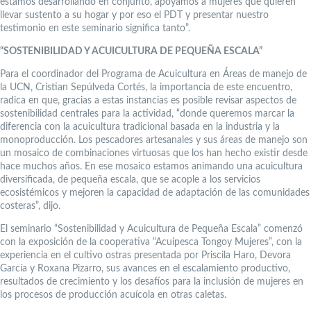
estamos desarrollando en conjunto, apoyamos a mujeres que quieren
llevar sustento a su hogar y por eso el PDT y presentar nuestro
testimonio en este seminario significa tanto”.
“SOSTENIBILIDAD Y ACUICULTURA DE PEQUEÑA ESCALA”
Para el coordinador del Programa de Acuicultura en Áreas de manejo de
la UCN, Cristian Sepúlveda Cortés, la importancia de este encuentro,
radica en que, gracias a estas instancias es posible revisar aspectos de
sostenibilidad centrales para la actividad, “donde queremos marcar la
diferencia con la acuicultura tradicional basada en la industria y la
monoproducción. Los pescadores artesanales y sus áreas de manejo son
un mosaico de combinaciones virtuosas que los han hecho existir desde
hace muchos años. En ese mosaico estamos animando una acuicultura
diversificada, de pequeña escala, que se acople a los servicios
ecosistémicos y mejoren la capacidad de adaptación de las comunidades
costeras”, dijo.
El seminario “Sostenibilidad y Acuicultura de Pequeña Escala” comenzó
con la exposición de la cooperativa “Acuipesca Tongoy Mujeres”, con la
experiencia en el cultivo ostras presentada por Priscila Haro, Devora
García y Roxana Pizarro, sus avances en el escalamiento productivo,
resultados de crecimiento y los desafíos para la inclusión de mujeres en
los procesos de producción acuícola en otras caletas.