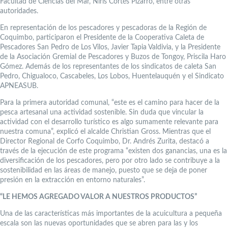
Facultad de Ciencias del Mar, Niris Cortés Pizarro, entre otras
autoridades.
En representación de los pescadores y pescadoras de la Región de
Coquimbo, participaron el Presidente de la Cooperativa Caleta de
Pescadores San Pedro de Los Vilos, Javier Tapia Valdivia, y la Presidente
de la Asociación Gremial de Pescadores y Buzos de Tongoy, Priscila Haro
Gómez. Además de los representantes de los sindicatos de caleta San
Pedro, Chigualoco, Cascabeles, Los Lobos, Huentelauquén y el Sindicato
APNEASUB.
Para la primera autoridad comunal, “este es el camino para hacer de la
pesca artesanal una actividad sostenible. Sin duda que vincular la
actividad con el desarrollo turístico es algo sumamente relevante para
nuestra comuna”, explicó el alcalde Christian Gross. Mientras que el
Director Regional de Corfo Coquimbo, Dr. Andrés Zurita, destacó a
través de la ejecución de este programa “existen dos ganancias, una es la
diversificación de los pescadores, pero por otro lado se contribuye a la
sostenibilidad en las áreas de manejo, puesto que se deja de poner
presión en la extracción en entorno naturales”.
“LE HEMOS AGREGADO VALOR A NUESTROS PRODUCTOS”
Una de las características más importantes de la acuicultura a pequeña
escala son las nuevas oportunidades que se abren para las y los