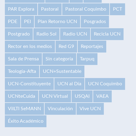
PAR Explora
Pastoral
Pastoral Coquimbo
PCT
PDE
PEI
Plan Retorno UCN
Posgrados
Postgrado
Radio Sol
Radio UCN
Recicla UCN
Rector en los medios
Red G9
Reportajes
Sala de Prensa
Sin categoría
Tarpuq
Teología-Afta
UCN+Sustentable
UCN-Constituyente
UCN al Día
UCN Coquimbo
UCNteCuida
UCN Virtual
USQAI
VAEA
VilLTI SeMANN
Vinculación
Vive UCN
Éxito Académico